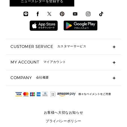
メンズアクセサリー
ニュースレターを登録する
▶ メンズすべて
通勤・通学アイテム
時計
ウェア
メンズ シューズ
メンズシューズ
3 IN 1 バッグ
時計・ジュエリー
メンズ ウェア
メンズウェア
▶ 財布すべて
アクセサリー
メンズ 時計・その他
ミニ財布・フラグメントケース
折り財布(二つ折り・三つ折り)
長財布
CUSTOMER SERVICE
カスタマーサービス
▶ 小物すべて
キーケース
よくあるご質問
MY ACCOUNT
マイアカウント
ギフト用にラッピングができますか？
定期ケース・カードケース・名刺入れ
ショッピングバッグを購入商品分送ってもらえますか？
ポーチ
ログイン・会員登録
注文後に完了メールが受信できないのですが？
COMPANY
会社概要
▶ シューズ・靴
注文の変更・キャンセルはできますか？
サンダル
Michael Korsについて
通常いつ頃発送されますか？
スニーカー
会社概要
サイズ交換はできますか？
返品はできますか？
採用情報
パンプス・フラット
修理はできますか？
▶ ウェア
お客様へ大切なお知らせ
お問い合わせ
▶ アクセサリー(チャーム・ストラップ・サングラス)
プライバシーポリシー
▶ 時計