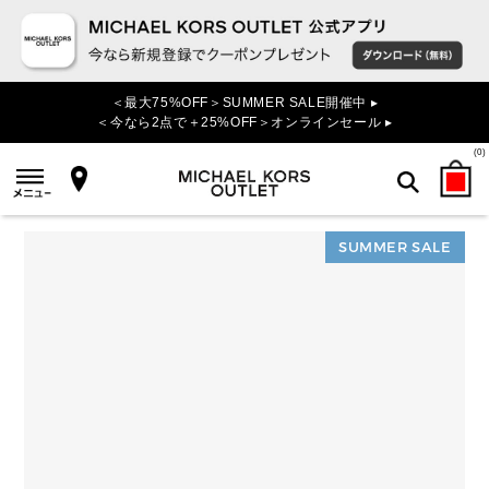
＜最大75%OFF＞SUMMER SALE開催中 ▸
＜今なら2点で＋25%OFF＞オンラインセール ▸
(
0
)
SUMMER SALE
検索