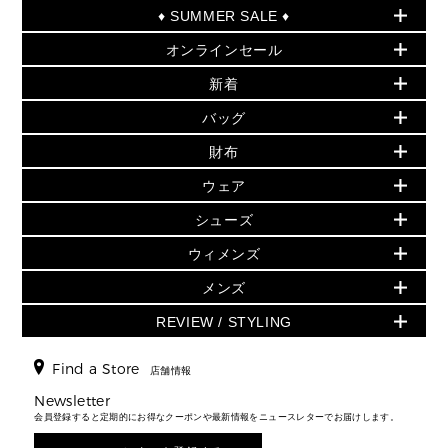
♦ SUMMER SALE ♦
オンラインセール
セールおすすめアイテム
新着
▶ ウィメンズ
PRODUCT OF THE MONTH - 今月の特別価格
バッグ
バッグ
再値下げアイテム
夏のスタイル
財布
追加アイテム
財布
▶ すべて
人気の定番アイテム
小物
旗艦店からアウトレットに入荷
▶ ウィメンズすべて
ウェア
日本限定 - バッグ
シューズ・靴
日本限定 - 財布・小物
▶ ウィメンズすべて(ウェア・シューズ除く)
バッグ
▶ ウィメンズすべて
シューズ
ウェア
▶ ウィメンズすべて
バッグ
▶ ウィメンズすべて
財布・小物
ハンドバッグ・サッチェル
アクセサリー
GREENWICH
ウィメンズ
財布・小物
トップス
アクセサリー
▶ ウィメンズすべて
トートバッグ
時計
ミニ財布・フラグメントケース
ウェア
スカート・パンツ
メンズ
フレグランス
サンダル
ショルダーバッグ
人気の定番アイテム
▶ メンズ
折り財布(二つ折り・三つ折り)
シューズ
ワンピース・ドレス
シューズ
スニーカー
REVIEW / STYLING
クロスボディ・斜め掛け
▶ ウィメンズすべて
バッグ
長財布
▶ メンズすべて
時計・ジュエリー
ジャケット・アウター
ウェア
パンプス/フラット
バックパック
ウィメンズベストセラー
財布・小物
キーケース
新着
アクセサリー
▶ メンズすべて
▶ すべて
Find a Store
▶ メンズすべて
▶ メンズすべて
店舗情報
トラベル
新着
シューズ・靴
カードケース
バッグ
▶ メンズすべて
スタイリング
メンズバッグ
シューズレビュー ▸
Newsletter
通勤・通学アイテム
日本限定
ウェア
▶ メンズすべて
財布・小物
メンズ バッグ
会員登録すると定期的にお得なクーポンや最新情報をニュースレターでお届けします。
エディターレビュー
メンズ財布・小物
3 IN 1 / 2 IN 1 バッグ
▶ バッグすべて
アクセサリー
お財布レビュー ▸
シューズ・靴
メンズ 財布・小物