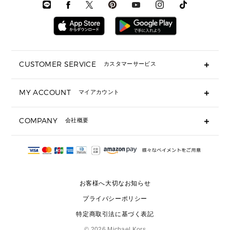
時計・ジュエリー
メンズ ウェア
メンズウェア
▶ 財布すべて
アクセサリー
メンズ 時計・その他
ミニ財布・フラグメントケース
折り財布(二つ折り・三つ折り)
長財布
CUSTOMER SERVICE
カスタマーサービス
▶ 小物すべて
キーケース
よくあるご質問
MY ACCOUNT
マイアカウント
ギフト用にラッピングができますか？
定期ケース・カードケース・名刺入れ
ショッピングバッグを購入商品分送ってもらえますか？
ポーチ
ログイン・会員登録
注文後に完了メールが受信できないのですが？
COMPANY
会社概要
▶ シューズ・靴
注文の変更・キャンセルはできますか？
サンダル
Michael Korsについて
通常いつ頃発送されますか？
スニーカー
会社概要
サイズ交換はできますか？
返品はできますか？
採用情報
パンプス・フラット
修理はできますか？
▶ ウェア
お客様へ大切なお知らせ
お問い合わせ
▶ アクセサリー(チャーム・ストラップ・サングラス)
プライバシーポリシー
▶ 時計
特定商取引法に基づく表記
▶ ジュエリー
©
2026 Michael Kors