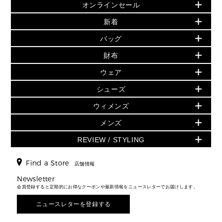
オンラインセール
セールおすすめアイテム
新着
▶ ウィメンズ
PRODUCT OF THE MONTH - 今月の特別価格
バッグ
バッグ
再値下げアイテム
夏のスタイル
財布
追加アイテム
財布
▶ すべて
人気の定番アイテム
小物
旗艦店からアウトレットに入荷
▶ ウィメンズすべて
ウェア
日本限定 - バッグ
シューズ・靴
日本限定 - 財布・小物
▶ ウィメンズすべて(ウェア・シューズ除く)
バッグ
▶ ウィメンズすべて
シューズ
ウェア
▶ ウィメンズすべて
バッグ
▶ ウィメンズすべて
財布・小物
ハンドバッグ・サッチェル
アクセサリー
GREENWICH
ウィメンズ
財布・小物
トップス
アクセサリー
▶ ウィメンズすべて
トートバッグ
時計
ミニ財布・フラグメントケース
ウェア
スカート・パンツ
メンズ
フレグランス
サンダル
ショルダーバッグ
人気の定番アイテム
▶ メンズ
折り財布(二つ折り・三つ折り)
シューズ
ワンピース・ドレス
シューズ
スニーカー
REVIEW / STYLING
クロスボディ・斜め掛け
▶ ウィメンズすべて
バッグ
長財布
▶ メンズすべて
時計・ジュエリー
ジャケット・アウター
ウェア
パンプス/フラット
バックパック
ウィメンズベストセラー
財布・小物
キーケース
新着
アクセサリー
▶ メンズすべて
▶ すべて
Find a Store
▶ メンズすべて
▶ メンズすべて
店舗情報
トラベル
新着
シューズ・靴
カードケース
バッグ
▶ メンズすべて
スタイリング
メンズバッグ
シューズレビュー ▸
Newsletter
通勤・通学アイテム
日本限定
ウェア
▶ メンズすべて
財布・小物
メンズ バッグ
会員登録すると定期的にお得なクーポンや最新情報をニュースレターでお届けします。
エディターレビュー
メンズ財布・小物
3 IN 1 / 2 IN 1 バッグ
▶ バッグすべて
アクセサリー
お財布レビュー ▸
シューズ・靴
メンズ 財布・小物
メンズアクセサリー
ニュースレターを登録する
▶ メンズすべて
通勤・通学アイテム
時計
ウェア
メンズ シューズ
メンズシューズ
3 IN 1 バッグ