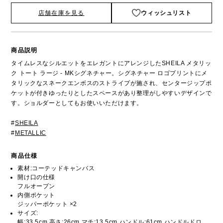
店舗在庫を見る
ウィッシュリスト
商品説明
タイムレスなシルエットをエレガントにアレンジしたSHEILA メタリッ
ク トート ラージ - MKシグネチャー。シグネチャー ロゴプリントにメ
タリックなスネークエンボスのストライプが施され、センタージップポ
ケットが付きゆったりとしたスペースがあり整理がしやすいデザインで
す。ショルダーとしてもお使いいただけます。
#
SHEILA
#
METALLIC
商品仕様
素材:コーテッドキャンバス
開け口の仕様
フルオープン
内側ポケット
ジッパーポケット ×2
サイズ:
幅:33.5cm 高さ:26cm マチ:13.5cm ハンドル:61cm ハンドルドロ