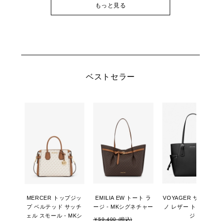
もっと見る
ベストセラー
MERCER トップジッ
EMILIA EW トート ラ
VOYAGER サフィア
プ ベルテッド サッチ
ージ - MKシグネチャー
ノ レザー トート ラー
ェル スモール - MKシ
ジ
￥59,400 (税込)