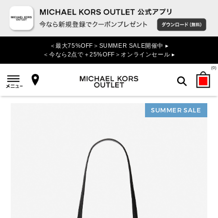
＜最大75%OFF＞SUMMER SALE開催中 ▸
＜今なら2点で＋25%OFF＞オンラインセール ▸
(
0
)
SUMMER SALE
検索