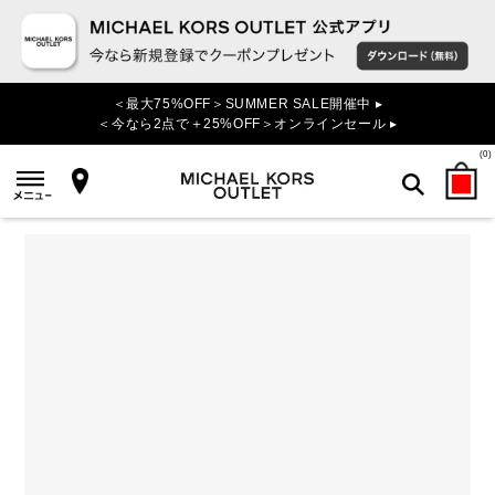
＜最大75%OFF＞SUMMER SALE開催中 ▸
＜今なら2点で＋25%OFF＞オンラインセール ▸
(
0
)
検索