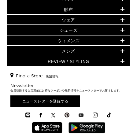
初夏のスタイル
財布
追加アイテム
財布
▶ すべて
人気の定番アイテム
小物
旗艦店からアウトレットに入荷
▶ ウィメンズすべて
ウェア
日本限定 - バッグ
シューズ・靴
日本限定 - 財布・小物
▶ ウィメンズすべて(ウェア・シューズ除く)
バッグ
▶ ウィメンズすべて
シューズ
ウェア
▶ ウィメンズすべて
バッグ
▶ ウィメンズすべて
財布・小物
ハンドバッグ・サッチェル
アクセサリー
GREENWICH
ウィメンズ
財布・小物
トップス
アクセサリー
▶ ウィメンズすべて
トートバッグ
時計
ミニ財布・フラグメントケース
ウェア
スカート・パンツ
メンズ
フレグランス
サンダル
ショルダーバッグ
人気の定番アイテム
▶ メンズ
折り財布(二つ折り・三つ折り)
シューズ
ワンピース・ドレス
シューズ
スニーカー
REVIEW / STYLING
クロスボディ・斜め掛け
▶ ウィメンズすべて
バッグ
長財布
▶ メンズすべて
時計・ジュエリー
ジャケット・アウター
ウェア
パンプス/フラット
バックパック
ウィメンズベストセラー
財布・小物
キーケース
新着
アクセサリー
▶ メンズすべて
▶ すべて
Find a Store
▶ メンズすべて
▶ メンズすべて
店舗情報
トラベル
新着
シューズ・靴
カードケース
バッグ
▶ メンズすべて
スタイリング
メンズバッグ
シューズレビュー ▸
Newsletter
通勤・通学アイテム
日本限定
ウェア
▶ メンズすべて
財布・小物
メンズ バッグ
会員登録すると定期的にお得なクーポンや最新情報をニュースレターでお届けします。
エディターレビュー
メンズ財布・小物
3 IN 1 / 2 IN 1 バッグ
▶ バッグすべて
アクセサリー
お財布レビュー ▸
シューズ・靴
メンズ 財布・小物
メンズアクセサリー
ニュースレターを登録する
▶ メンズすべて
通勤・通学アイテム
時計
ウェア
メンズ シューズ
メンズシューズ
3 IN 1 バッグ
時計・ジュエリー
メンズ ウェア
メンズウェア
▶ 財布すべて
アクセサリー
メンズ 時計・その他
ミニ財布・フラグメントケース
折り財布(二つ折り・三つ折り)