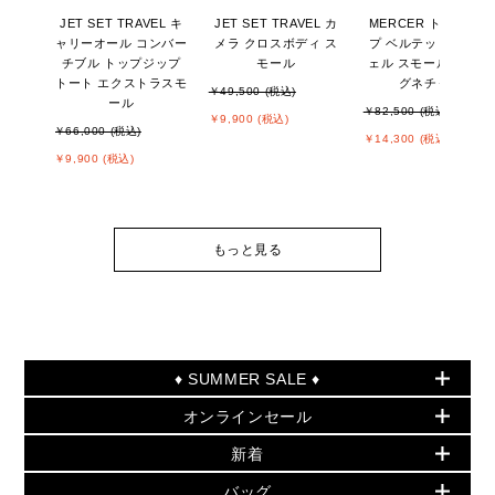
JET SET TRAVEL キ
JET SET TRAVEL カ
MERCER トップジッ
ャリーオール コンバー
メラ クロスボディ ス
プ ベルテッド サッチ
チブル トップジップ
モール
ェル スモール - MKシ
トート エクストラスモ
グネチャー
￥49,500 (税込)
ール
￥82,500 (税込)
￥9,900 (税込)
￥66,000 (税込)
￥14,300 (税込)
￥9,900 (税込)
もっと見る
♦ SUMMER SALE ♦
オンラインセール
セールおすすめアイテム
新着
▶ ウィメンズ
PRODUCT OF THE MONTH - 今月の特別価格
バッグ
バッグ
再値下げアイテム