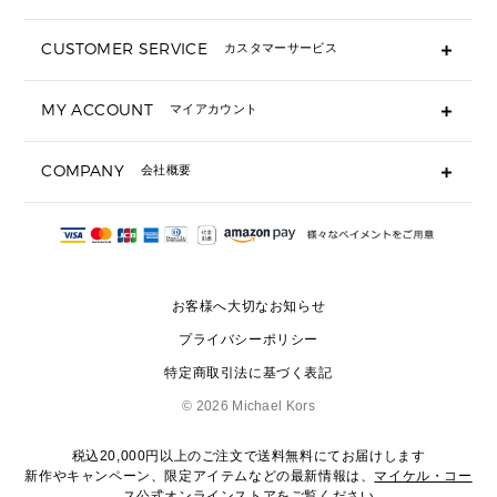
長財布
CUSTOMER SERVICE
カスタマーサービス
▶ 小物すべて
キーケース
よくあるご質問
MY ACCOUNT
マイアカウント
ギフト用にラッピングができますか？
定期ケース・カードケース・名刺入れ
ショッピングバッグを購入商品分送ってもらえますか？
ポーチ
ログイン・会員登録
注文後に完了メールが受信できないのですが？
COMPANY
会社概要
▶ シューズ・靴
注文の変更・キャンセルはできますか？
サンダル
Michael Korsについて
通常いつ頃発送されますか？
スニーカー
会社概要
サイズ交換はできますか？
返品はできますか？
採用情報
パンプス・フラット
修理はできますか？
▶ ウェア
お客様へ大切なお知らせ
お問い合わせ
▶ アクセサリー(チャーム・ストラップ・サングラス)
プライバシーポリシー
▶ 時計
特定商取引法に基づく表記
▶ ジュエリー
©
2026 Michael Kors
税込20,000円以上のご注文で送料無料にてお届けします
新作やキャンペーン、限定アイテムなどの最新情報は、
マイケル・コー
ス公式オンラインストア
をご覧ください