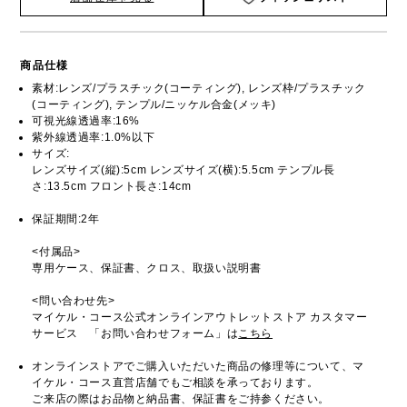
商品仕様
素材:レンズ/プラスチック(コーティング), レンズ枠/プラスチック
(コーティング), テンプル/ニッケル合金(メッキ)
可視光線透過率:16%
紫外線透過率:1.0%以下
サイズ:
レンズサイズ(縦):5cm レンズサイズ(横):5.5cm テンプル長
さ:13.5cm フロント長さ:14cm
保証期間:2年
<付属品>
専用ケース、保証書、クロス、取扱い説明書
<問い合わせ先>
マイケル・コース公式オンラインアウトレットストア カスタマー
サービス 「お問い合わせフォーム」は
こちら
オンラインストアでご購入いただいた商品の修理等について、マ
イケル・コース直営店舗でもご相談を承っております。
ご来店の際はお品物と納品書、保証書をご持参ください。