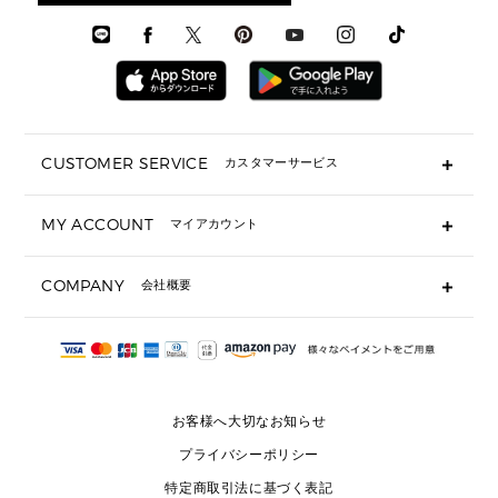
ウェア
メンズ シューズ
メンズシューズ
3 IN 1 バッグ
時計・ジュエリー
メンズ ウェア
メンズウェア
▶ 財布すべて
アクセサリー
メンズ 時計・その他
ミニ財布・フラグメントケース
折り財布(二つ折り・三つ折り)
長財布
CUSTOMER SERVICE
カスタマーサービス
▶ 小物すべて
キーケース
よくあるご質問
MY ACCOUNT
マイアカウント
ギフト用にラッピングができますか？
定期ケース・カードケース・名刺入れ
ショッピングバッグを購入商品分送ってもらえますか？
ポーチ
ログイン・会員登録
注文後に完了メールが受信できないのですが？
COMPANY
会社概要
▶ シューズ・靴
注文の変更・キャンセルはできますか？
サンダル
Michael Korsについて
通常いつ頃発送されますか？
スニーカー
会社概要
サイズ交換はできますか？
返品はできますか？
採用情報
パンプス・フラット
修理はできますか？
▶ ウェア
お客様へ大切なお知らせ
お問い合わせ
▶ アクセサリー(チャーム・ストラップ・サングラス)
プライバシーポリシー
▶ 時計
特定商取引法に基づく表記