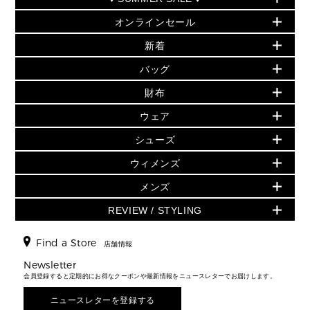
オンラインセール
セールおすすめアイテム
新着
▶ ウィメンズ
PRODUCT OF THE MONTH - 今月の特別価格
バッグ
バッグ
再値下げアイテム
夏のスタイル
財布
追加アイテム
財布
▶ すべて
人気の定番アイテム
小物
旗艦店からアウトレットに入荷
▶ ウィメンズすべて
ウェア
日本限定 - バッグ
シューズ・靴
日本限定 - 財布・小物
▶ ウィメンズすべて(ウェア・シューズ除く)
バッグ
▶ ウィメンズすべて
シューズ
ウェア
▶ ウィメンズすべて
バッグ
▶ ウィメンズすべて
財布・小物
ハンドバッグ・サッチェル
アクセサリー
GREENWICH
ウィメンズ
財布・小物
トップス
アクセサリー
▶ ウィメンズすべて
トートバッグ
時計
ミニ財布・フラグメントケース
ウェア
スカート・パンツ
メンズ
フレグランス
サンダル
ショルダーバッグ
人気の定番アイテム
▶ メンズ
折り財布(二つ折り・三つ折り)
シューズ
ワンピース・ドレス
シューズ
スニーカー
REVIEW / STYLING
クロスボディ・斜め掛け
▶ ウィメンズすべて
バッグ
長財布
▶ メンズすべて
時計・ジュエリー
ジャケット・アウター
ウェア
パンプス/フラット
バックパック
ウィメンズベストセラー
財布・小物
キーケース
新着
アクセサリー
▶ メンズすべて
▶ すべて
Find a Store
▶ メンズすべて
▶ メンズすべて
店舗情報
トラベル
新着
シューズ・靴
カードケース
バッグ
▶ メンズすべて
スタイリング
メンズバッグ
シューズレビュー ▸
Newsletter
通勤・通学アイテム
日本限定
ウェア
▶ メンズすべて
財布・小物
メンズ バッグ
会員登録すると定期的にお得なクーポンや最新情報をニュースレターでお届けします。
エディターレビュー
メンズ財布・小物
3 IN 1 / 2 IN 1 バッグ
▶ バッグすべて
アクセサリー
お財布レビュー ▸
シューズ・靴
メンズ 財布・小物
メンズアクセサリー
ニュースレターを登録する
▶ メンズすべて
通勤・通学アイテム
時計