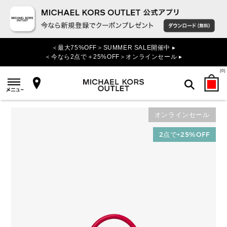
＜最大75%OFF＞SUMMER SALE開催中 ▸
＜今なら2点で＋25%OFF＞オンラインセール ▸
(
0
)
オンラインセール
検索
2点で+25%OFF