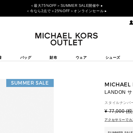
＜最大75%OFF＞SUMMER SALE開催中 ▸
＜今なら2点で＋25%OFF＞オンラインセール ▸
着
バッグ
財布
ウェア
シューズ
SUMMER SALE
MICHAEL
LANDON 
スタイルナンバー
¥ 77,000 (
アクセサリーでカ
SUMMER SALE