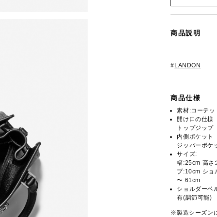
商品説明
#
LANDON
商品仕様
素材:コーテ
開け口の仕様
トップジップ
内側ポケット
ジッパーポケッ
サイズ:
幅:25cm 高さ
プ:10cm ショ
〜 61cm
ショルダーベ
有(調節可能)
※製造シーズン