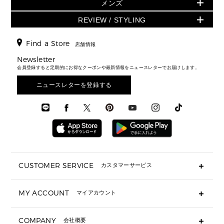
ウェア
スカート・パンツ
メンズ
フレグランス
サンダル
ショルダーバッグ
人気の定番アイテム
▶ メンズ
折り財布(二つ折り・三つ折り)
シューズ
ワンピース・ドレス
シューズ
スニーカー
REVIEW / STYLING
クロスボディ・斜め掛け
▶ ウィメンズすべて
バッグ
長財布
▶ メンズすべて
時計・ジュエリー
ジャケット・アウター
ウェア
パンプス/フラット
バックパック
ウィメンズベストセラー
財布・小物
キーケース
新着
アクセサリー
▶ メンズすべて
▶ すべて
Find a Store
▶ メンズすべて
▶ メンズすべて
店舗情報
トラベル
新着
シューズ・靴
カードケース
バッグ
▶ メンズすべて
スタイリング
メンズバッグ
シューズレビュー ▸
Newsletter
通勤・通学アイテム
日本限定
ウェア
▶ メンズすべて
財布・小物
メンズ バッグ
会員登録すると定期的にお得なクーポンや最新情報をニュースレターでお届けします。
エディターレビュー
メンズ財布・小物
3 IN 1 / 2 IN 1 バッグ
▶ バッグすべて
アクセサリー
お財布レビュー ▸
シューズ・靴
メンズ 財布・小物
メンズアクセサリー
ニュースレターを登録する
▶ メンズすべて
通勤・通学アイテム
時計
ウェア
メンズ シューズ
メンズシューズ
3 IN 1 バッグ
時計・ジュエリー
メンズ ウェア
メンズウェア
▶ 財布すべて
アクセサリー
メンズ 時計・その他
ミニ財布・フラグメントケース
折り財布(二つ折り・三つ折り)
長財布
CUSTOMER SERVICE
カスタマーサービス
▶ 小物すべて
キーケース
よくあるご質問
MY ACCOUNT
マイアカウント
ギフト用にラッピングができますか？
定期ケース・カードケース・名刺入れ
ショッピングバッグを購入商品分送ってもらえますか？
ポーチ
ログイン・会員登録
注文後に完了メールが受信できないのですが？
COMPANY
会社概要
▶ シューズ・靴