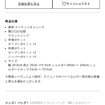
店舗在庫を見る
ウィッシュリスト
商品仕様
素材:コーテッドキャンバス
開け口の仕様
ラウンドジップ
外側ポケット
オープンポケット ×1
内側ポケット
オープンポケット ×1
ジッパーポケット ×1
サイズ:
幅:19.5cm 高さ:25cm マチ:6cm ショルダー:69cm 〜 146cm ショ
ルダードロップ:31cm 〜 70.5cm
※製造シーズンにより刻印、ライニングやパーツなどの一部仕様が画像
と異なる場合がございます。
メンズ
/
バッグ
/
COOPER フライト バッグ - MKシグネチャー