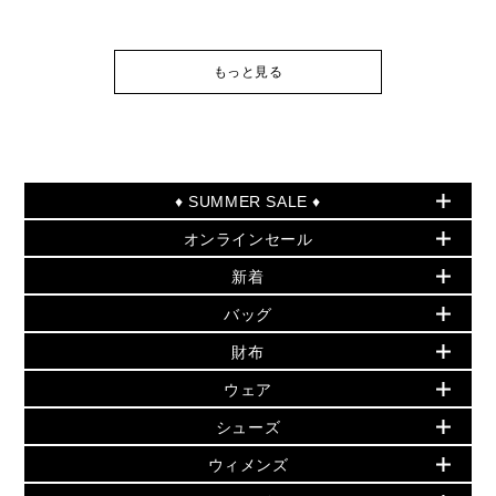
もっと見る
♦ SUMMER SALE ♦
オンラインセール
セールおすすめアイテム
新着
▶ ウィメンズ
PRODUCT OF THE MONTH - 今月の特別価格
バッグ
バッグ
再値下げアイテム
初夏のスタイル
財布
追加アイテム
財布
▶ すべて
人気の定番アイテム
小物
旗艦店からアウトレットに入荷
▶ ウィメンズすべて
ウェア
日本限定 - バッグ
シューズ・靴
日本限定 - 財布・小物
▶ ウィメンズすべて(ウェア・シューズ除く)
バッグ
▶ ウィメンズすべて
シューズ
ウェア
▶ ウィメンズすべて
バッグ
▶ ウィメンズすべて
財布・小物
ハンドバッグ・サッチェル
アクセサリー
GREENWICH
ウィメンズ
財布・小物
トップス
アクセサリー
▶ ウィメンズすべて
トートバッグ
時計
ミニ財布・フラグメントケース