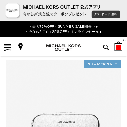
＜最大75%OFF＞SUMMER SALE開催中 ▸
＜今なら2点で＋25%OFF＞オンラインセール ▸
(
0
)
SUMMER SALE
検索