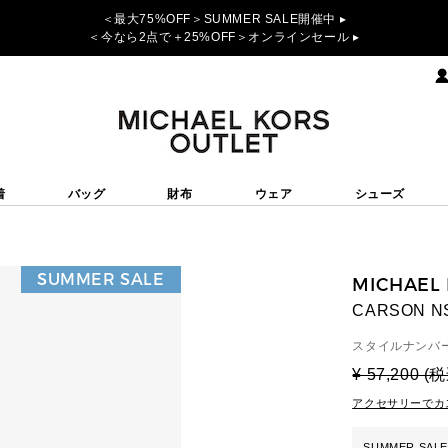
＜最大75%OFF＞SUMMER SALE開催中 ▸
＜今なら2点で＋25%OFF＞オンラインセール ▸
着
バッグ
財布
ウェア
シューズ
SUMMER SALE
MICHAEL
CARSON 
スタイルナンバー
¥ 57,200 (
アクセサリーでカ
SUMMER SALE