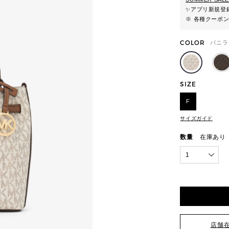
✨
アプリ新規登録
※ 各種クーポ
COLOR
バニラ
SIZE
F
サイズガイド
数量
在庫あり
1
店舗