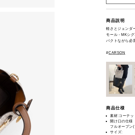
商品説明
軽さとジェンダー
モール - MK
パクトながら必
#
CARSON
商品仕様
素材:コーテ
開け口の仕様
フルオープン(
サイズ: