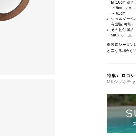
幅:16cm 高さ
プ:9cm ショル
〜 61cm
ショルダーベ
有(調節可能)
その他付属品
MKチャーム
※製造シーズン
と異なる場合が
特集
/
ロゴシ
MKシグネチ