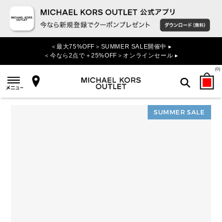
＜最大75%OFF＞SUMMER SALE開催中 ▸
＜今なら2点で＋25%OFF＞オンラインセール ▸
(
0
)
SUMMER SALE
検索