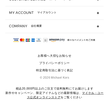
▶ 小物すべて
キーケース
よくあるご質問
MY ACCOUNT
マイアカウント
ギフト用にラッピングができますか？
定期ケース・カードケース・名刺入れ
ショッピングバッグを購入商品分送ってもらえますか？
ポーチ
ログイン・会員登録
注文後に完了メールが受信できないのですが？
COMPANY
会社概要
▶ シューズ・靴
注文の変更・キャンセルはできますか？
サンダル
Michael Korsについて
通常いつ頃発送されますか？
スニーカー
会社概要
サイズ交換はできますか？
返品はできますか？
採用情報
パンプス・フラット
修理はできますか？
▶ ウェア
お客様へ大切なお知らせ
お問い合わせ
▶ アクセサリー(チャーム・ストラップ・サングラス)
プライバシーポリシー
▶ 時計
特定商取引法に基づく表記
▶ ジュエリー
©
2026 Michael Kors
税込20,000円以上のご注文で送料無料にてお届けします
新作やキャンペーン、限定アイテムなどの最新情報は、
マイケル・コー
ス公式オンラインストア
をご覧ください