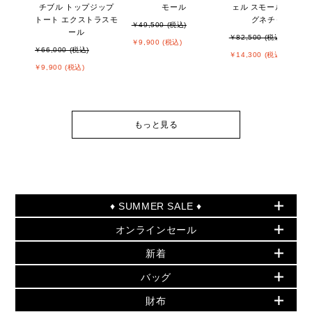
チブル トップジップ
モール
ェル スモール - MKシ
トート エクストラスモ
グネチャー
￥49,500 (税込)
ール
￥82,500 (税込)
￥9,900 (税込)
￥66,000 (税込)
￥14,300 (税込)
￥9,900 (税込)
もっと見る
♦ SUMMER SALE ♦
オンラインセール
セールおすすめアイテム
新着
▶ ウィメンズ
PRODUCT OF THE MONTH - 今月の特別価格
バッグ
バッグ
再値下げアイテム
初夏のスタイル
財布
追加アイテム
財布
▶ すべて
人気の定番アイテム
小物