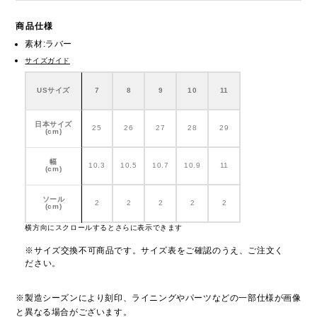
商品仕様
素材:ラバー
サイズガイド
USサイズ
7
8
9
10
11
日本サイズ
25
26
27
28
29
(cm)
幅
10.3
10.5
10.7
10.9
11
(cm)
ソール
2
2
2
2
2
(cm)
横方向にスクロールするとさらに表示できます
※サイズ交換不可商品です。サイズ表をご確認のうえ、ご注文く
ださい。
※製造シーズンにより刻印、ライニングやパーツなどの一部仕様が画像
と異なる場合がございます。