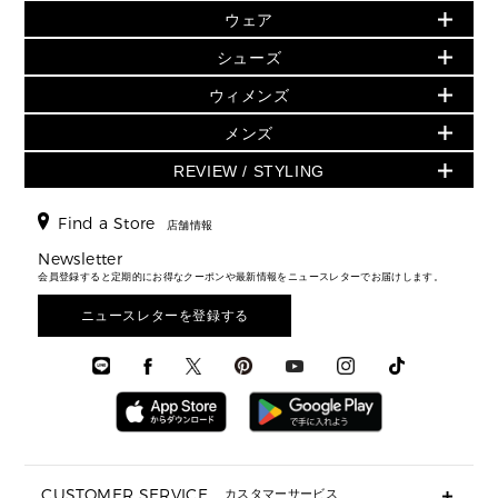
旗艦店からアウトレットに入荷
▶ ウィメンズすべて
ウェア
日本限定 - バッグ
シューズ・靴
日本限定 - 財布・小物
▶ ウィメンズすべて(ウェア・シューズ除く)
バッグ
▶ ウィメンズすべて
シューズ
ウェア
▶ ウィメンズすべて
バッグ
▶ ウィメンズすべて
財布・小物
ハンドバッグ・サッチェル
アクセサリー
GREENWICH
ウィメンズ
財布・小物
トップス
アクセサリー
▶ ウィメンズすべて
トートバッグ
時計
ミニ財布・フラグメントケース
ウェア
スカート・パンツ
メンズ
フレグランス
サンダル
ショルダーバッグ
人気の定番アイテム
▶ メンズ
折り財布(二つ折り・三つ折り)
シューズ
ワンピース・ドレス
シューズ
スニーカー
REVIEW / STYLING
クロスボディ・斜め掛け
▶ ウィメンズすべて
バッグ
長財布
▶ メンズすべて
時計・ジュエリー
ジャケット・アウター
ウェア
パンプス/フラット
バックパック
ウィメンズベストセラー
財布・小物
キーケース
新着
アクセサリー
▶ メンズすべて
▶ すべて
Find a Store
▶ メンズすべて
▶ メンズすべて
店舗情報
トラベル
新着
シューズ・靴
カードケース
バッグ
▶ メンズすべて
スタイリング
メンズバッグ
シューズレビュー ▸
Newsletter
通勤・通学アイテム
日本限定
ウェア
▶ メンズすべて
財布・小物
メンズ バッグ
会員登録すると定期的にお得なクーポンや最新情報をニュースレターでお届けします。
エディターレビュー
メンズ財布・小物
3 IN 1 / 2 IN 1 バッグ
▶ バッグすべて
アクセサリー
お財布レビュー ▸
シューズ・靴
メンズ 財布・小物
メンズアクセサリー
ニュースレターを登録する
▶ メンズすべて
通勤・通学アイテム
時計
ウェア
メンズ シューズ
メンズシューズ
3 IN 1 バッグ
時計・ジュエリー
メンズ ウェア
メンズウェア
▶ 財布すべて
アクセサリー
メンズ 時計・その他
ミニ財布・フラグメントケース
折り財布(二つ折り・三つ折り)
長財布
CUSTOMER SERVICE
カスタマーサービス