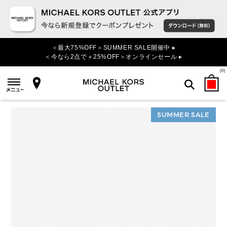
＜最大75%OFF＞SUMMER SALE開催中 ▸
＜今なら2点で＋25%OFF＞オンラインセール ▸
(
0
)
SUMMER SALE
検索