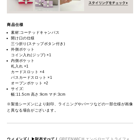
商品仕様
素材:コーテッドキャンバス
開け口の仕様
三つ折り(スナップボタン付き)
外側ポケット
コイン入れ(ジップ) ×1
内側ポケット
札入れ ×1
カードスロット ×4
パスカードスロット ×1
オープンポケット ×2
サイズ:
幅:11.5cm 高さ:9cm マチ:3cm
※製造シーズンにより刻印、ライニングやパーツなどの一部仕様が画像
と異なる場合がございます。
ウィメンズ
/
▶財布すべて
/
GREENWICH エンベロープ トライフォ