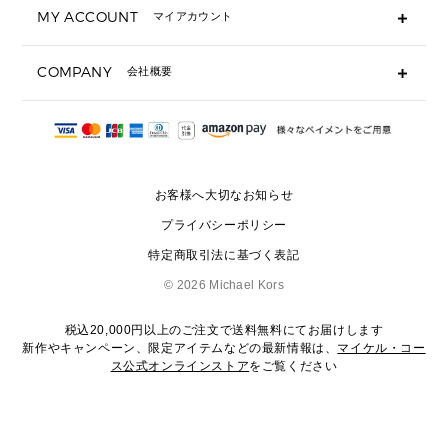
MY ACCOUNT
マイアカウント
ギフト用にラッピングができますか？
定期ケース・カードケース・名刺入れ
ショッピングバッグを購入商品分送ってもらえますか？
ポーチ
ログイン・会員登録
注文後に完了メールが受信できないのですが？
COMPANY
会社概要
▶ シューズ・靴
注文の変更・キャンセルはできますか？
サンダル
Michael Korsについて
通常いつ頃発送されますか？
スニーカー
会社概要
サイズ交換はできますか？
返品はできますか？
採用情報
パンプス・フラット
修理はできますか？
▶ ウェア
お客様へ大切なお知らせ
お問い合わせ
▶ アクセサリー(チャーム・ストラップ・サングラス)
プライバシーポリシー
▶ 時計
特定商取引法に基づく表記
▶ ジュエリー
©
2026 Michael Kors
税込20,000円以上のご注文で送料無料にてお届けします
新作やキャンペーン、限定アイテムなどの最新情報は、
マイケル・コー
ス公式オンラインストア
をご覧ください