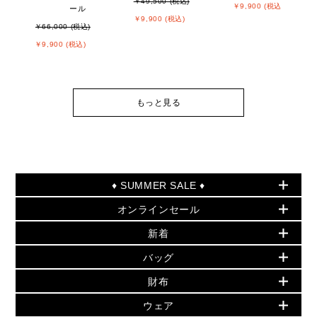
￥49,500 (税込)
￥9,900 (税込)
ール
￥9,900 (税込)
￥66,000 (税込)
￥9,900 (税込)
もっと見る
♦ SUMMER SALE ♦
オンラインセール
セールおすすめアイテム
新着
▶ ウィメンズ
PRODUCT OF THE MONTH - 今月の特別価格
バッグ
バッグ
再値下げアイテム
夏のスタイル
財布
追加アイテム
財布
▶ すべて
人気の定番アイテム
小物
旗艦店からアウトレットに入荷
▶ ウィメンズすべて
ウェア
日本限定 - バッグ
シューズ・靴
日本限定 - 財布・小物
▶ ウィメンズすべて(ウェア・シューズ除く)