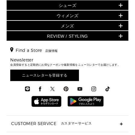
バッグ
▶ ウィメンズすべて
シューズ
ウェア
▶ ウィメンズすべて
バッグ
▶ ウィメンズすべて
財布・小物
ハンドバッグ・サッチェル
アクセサリー
GREENWICH
ウィメンズ
財布・小物
トップス
アクセサリー
▶ ウィメンズすべて
トートバッグ
時計
ミニ財布・フラグメントケース
ウェア
スカート・パンツ
メンズ
フレグランス
サンダル
ショルダーバッグ
人気の定番アイテム
▶ メンズ
折り財布(二つ折り・三つ折り)
シューズ
ワンピース・ドレス
シューズ
スニーカー
REVIEW / STYLING
クロスボディ・斜め掛け
▶ ウィメンズすべて
バッグ
長財布
▶ メンズすべて
時計・ジュエリー
ジャケット・アウター
ウェア
パンプス/フラット
バックパック
ウィメンズベストセラー
財布・小物
キーケース
新着
アクセサリー
▶ メンズすべて
▶ すべて
Find a Store
▶ メンズすべて
▶ メンズすべて
店舗情報
トラベル
新着
シューズ・靴
カードケース
バッグ
▶ メンズすべて
スタイリング
メンズバッグ
シューズレビュー ▸
Newsletter
通勤・通学アイテム
日本限定
ウェア
▶ メンズすべて
財布・小物
メンズ バッグ
会員登録すると定期的にお得なクーポンや最新情報をニュースレターでお届けします。
エディターレビュー
メンズ財布・小物
3 IN 1 / 2 IN 1 バッグ
▶ バッグすべて
アクセサリー
お財布レビュー ▸
シューズ・靴
メンズ 財布・小物
メンズアクセサリー
ニュースレターを登録する
▶ メンズすべて
通勤・通学アイテム
時計
ウェア
メンズ シューズ
メンズシューズ
3 IN 1 バッグ
時計・ジュエリー
メンズ ウェア
メンズウェア
▶ 財布すべて
アクセサリー
メンズ 時計・その他
ミニ財布・フラグメントケース
折り財布(二つ折り・三つ折り)
長財布
CUSTOMER SERVICE
カスタマーサービス
▶ 小物すべて
キーケース
よくあるご質問