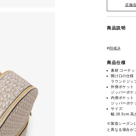
店舗
商品説明
#
RHEA
商品仕様
素材:コーテ
開け口の仕様
ラウンドジッ
外側ポケット
ジッパーポケッ
内側ポケット
ジッパーポケッ
サイズ:
幅:26.5cm 高
※製造シーズン
と異なる場合が