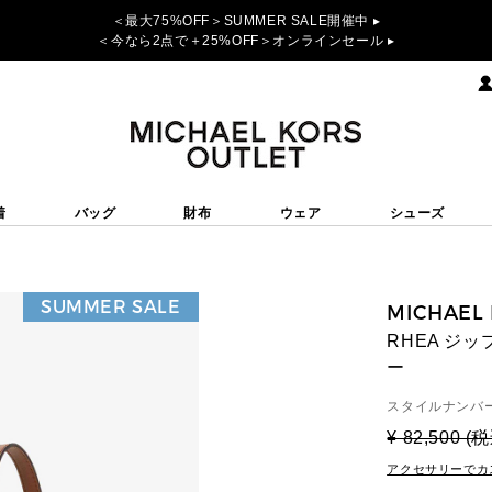
＜最大75%OFF＞SUMMER SALE開催中 ▸
＜今なら2点で＋25%OFF＞オンラインセール ▸
着
バッグ
財布
ウェア
シューズ
SUMMER SALE
MICHAEL
RHEA ジッ
ー
スタイルナンバー
¥ 82,500 (
アクセサリーでカ