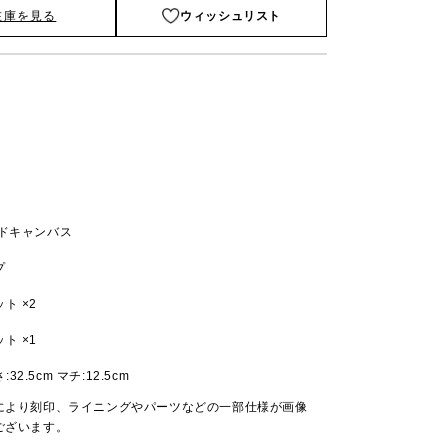
在庫を見る
ウィッシュリスト
ッドキャンバス
プ
ト ×2
ト ×1
さ:32.5cm マチ:12.5cm
により刻印、ライニングやパーツなどの一部仕様が画像
ございます。