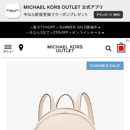
＜最大75%OFF＞SUMMER SALE開催中 ▸
＜今なら2点で＋25%OFF＞オンラインセール ▸
(
0
)
SUMMER SALE
検索