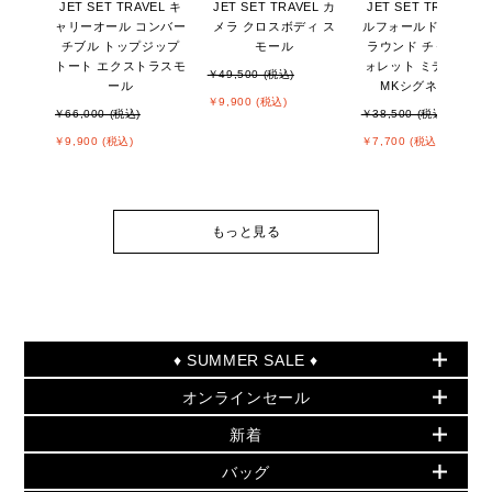
JET SET TRAVEL キ
JET SET TRAVEL カ
JET SET TRAVEL ビ
ャリーオール コンバー
メラ クロスボディ ス
ルフォールド ジップ
チブル トップジップ
モール
ラウンド チャーム ウ
トート エクストラスモ
ォレット ミディアム -
￥49,500 (税込)
ール
MKシグネチャー
￥9,900 (税込)
￥66,000 (税込)
￥38,500 (税込)
￥9,900 (税込)
￥7,700 (税込)
もっと見る
♦ SUMMER SALE ♦
オンラインセール
セールおすすめアイテム
新着
▶ ウィメンズ
PRODUCT OF THE MONTH - 今月の特別価格
バッグ
バッグ
再値下げアイテム
初夏のスタイル