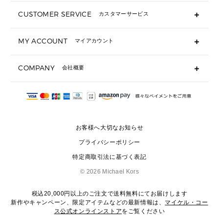
長財布
CUSTOMER SERVICE
カスタマーサービス
▶ 小物すべて
キーケース
よくあるご質問
MY ACCOUNT
マイアカウント
ギフト用にラッピングができますか？
定期ケース・カードケース・名刺入れ
ショッピングバッグを購入商品分送ってもらえますか？
ポーチ
ログイン・会員登録
注文後に完了メールが受信できないのですが？
COMPANY
会社概要
▶ シューズ・靴
注文の変更・キャンセルはできますか？
サンダル
Michael Korsについて
通常いつ頃発送されますか？
スニーカー
会社概要
サイズ交換はできますか？
返品はできますか？
採用情報
パンプス・フラット
修理はできますか？
▶ ウェア
お客様へ大切なお知らせ
お問い合わせ
▶ アクセサリー(チャーム・ストラップ・サングラス)
プライバシーポリシー
▶ 時計
特定商取引法に基づく表記
▶ ジュエリー
©
2026 Michael Kors
税込20,000円以上のご注文で送料無料にてお届けします
新作やキャンペーン、限定アイテムなどの最新情報は、
マイケル・コー
ス公式オンラインストア
をご覧ください