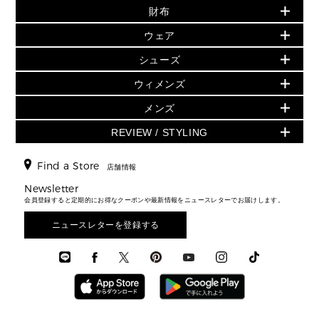
財布
追加アイテム
財布
▶ すべて
人気の定番アイテム
小物
旗艦店からアウトレットに入荷
▶ ウィメンズすべて
ウェア
日本限定 - バッグ
シューズ・靴
日本限定 - 財布・小物
▶ ウィメンズすべて(ウェア・シューズ除く)
バッグ
▶ ウィメンズすべて
シューズ
ウェア
▶ ウィメンズすべて
バッグ
▶ ウィメンズすべて
財布・小物
ハンドバッグ・サッチェル
アクセサリー
GREENWICH
ウィメンズ
財布・小物
トップス
アクセサリー
▶ ウィメンズすべて
トートバッグ
時計
ミニ財布・フラグメントケース
ウェア
スカート・パンツ
メンズ
フレグランス
サンダル
ショルダーバッグ
人気の定番アイテム
▶ メンズ
折り財布(二つ折り・三つ折り)
シューズ
ワンピース・ドレス
シューズ
スニーカー
REVIEW / STYLING
クロスボディ・斜め掛け
▶ ウィメンズすべて
バッグ
長財布
▶ メンズすべて
時計・ジュエリー
ジャケット・アウター
ウェア
パンプス/フラット
バックパック
ウィメンズベストセラー
財布・小物
キーケース
新着
アクセサリー
▶ メンズすべて
▶ すべて
Find a Store
▶ メンズすべて
▶ メンズすべて
店舗情報
トラベル
新着
シューズ・靴
カードケース
バッグ
▶ メンズすべて
スタイリング
メンズバッグ
シューズレビュー ▸
Newsletter
通勤・通学アイテム
日本限定
ウェア
▶ メンズすべて
財布・小物
メンズ バッグ
会員登録すると定期的にお得なクーポンや最新情報をニュースレターでお届けします。
エディターレビュー
メンズ財布・小物
3 IN 1 / 2 IN 1 バッグ
▶ バッグすべて
アクセサリー
お財布レビュー ▸
シューズ・靴
メンズ 財布・小物
メンズアクセサリー
ニュースレターを登録する
▶ メンズすべて
通勤・通学アイテム
時計
ウェア
メンズ シューズ
メンズシューズ
3 IN 1 バッグ
時計・ジュエリー
メンズ ウェア
メンズウェア
▶ 財布すべて
アクセサリー
メンズ 時計・その他
ミニ財布・フラグメントケース
折り財布(二つ折り・三つ折り)