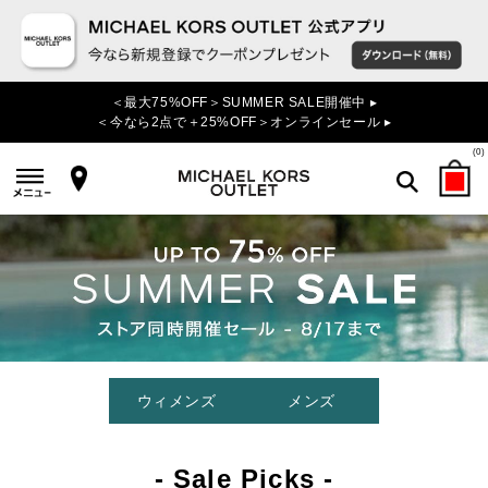
＜最大75%OFF＞SUMMER SALE開催中 ▸
＜今なら2点で＋25%OFF＞オンラインセール ▸
(
0
)
検索
ウィメンズ
メンズ
- Sale Picks -