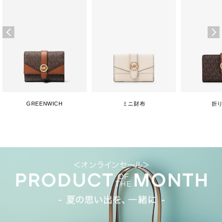
GREENWICH
ミニ財布
折