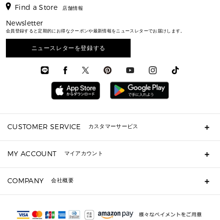
アクセサリー
▶ メンズすべて
▶ すべて
▶ メンズすべて
▶ メンズすべて
Find a Store
トラベル
新着
店舗情報
シューズ・靴
カードケース
バッグ
▶ メンズすべて
スタイリング
メンズバッグ
シューズレビュー ▸
通勤・通学アイテム
日本限定
Newsletter
ウェア
▶ メンズすべて
財布・小物
メンズ バッグ
エディターレビュー
メンズ財布・小物
会員登録すると定期的にお得なクーポンや最新情報をニュースレターでお届けします。
3 IN 1 / 2 IN 1 バッグ
▶ バッグすべて
アクセサリー
お財布レビュー ▸
シューズ・靴
メンズ 財布・小物
メンズアクセサリー
▶ メンズすべて
通勤・通学アイテム
ニュースレターを登録する
時計
ウェア
メンズ シューズ
メンズシューズ
3 IN 1 バッグ
時計・ジュエリー
メンズ ウェア
メンズウェア
▶ 財布すべて
アクセサリー
メンズ 時計・その他
ミニ財布・フラグメントケース
折り財布(二つ折り・三つ折り)
長財布
CUSTOMER SERVICE
カスタマーサービス
▶ 小物すべて
キーケース
よくあるご質問
MY ACCOUNT
マイアカウント
定期ケース・カードケース・名刺入れ
ギフト用にラッピングができますか？
ポーチ
ショッピングバッグを購入商品分送ってもらえますか？
ログイン・会員登録
注文後に完了メールが受信できないのですが？
COMPANY
▶ シューズ・靴
会社概要
注文の変更・キャンセルはできますか？
サンダル
Michael Korsについて
通常いつ頃発送されますか？
スニーカー
会社概要
サイズ交換はできますか？
パンプス・フラット