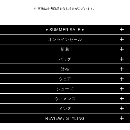
※ 画像は参考商品を含む場合がございます。
♦ SUMMER SALE ♦
オンラインセール
セールおすすめアイテム
新着
▶ ウィメンズ
PRODUCT OF THE MONTH - 今月の特別価格
バッグ
バッグ
再値下げアイテム
初夏のスタイル
財布
追加アイテム
財布
▶ すべて
人気の定番アイテム
小物
旗艦店からアウトレットに入荷
▶ ウィメンズすべて
ウェア
日本限定 - バッグ
シューズ・靴
日本限定 - 財布・小物
▶ ウィメンズすべて(ウェア・シューズ除く)
バッグ
▶ ウィメンズすべて
シューズ
ウェア
▶ ウィメンズすべて
バッグ
▶ ウィメンズすべて
財布・小物
ハンドバッグ・サッチェル
アクセサリー
GREENWICH
ウィメンズ
財布・小物
トップス
アクセサリー
▶ ウィメンズすべて
トートバッグ
時計
ミニ財布・フラグメントケース
ウェア
スカート・パンツ
メンズ
フレグランス
サンダル
ショルダーバッグ
人気の定番アイテム
▶ メンズ
折り財布(二つ折り・三つ折り)
シューズ
ワンピース・ドレス
シューズ
スニーカー
REVIEW / STYLING
クロスボディ・斜め掛け
▶ ウィメンズすべて
バッグ
長財布
▶ メンズすべて
時計・ジュエリー
ジャケット・アウター
ウェア
パンプス/フラット
バックパック
ウィメンズベストセラー
財布・小物
キーケース
新着