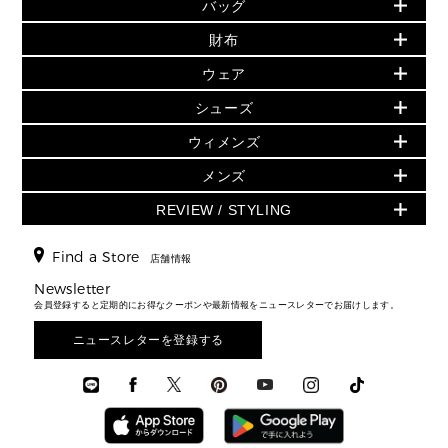
追加アイテム
バッグ
バッグ
初夏のスタイル
旗艦店からアウトレットに入荷
財布・小物
財布
▶ すべて
人気の定番アイテム
▶ ウィメンズすべて(ウェア・シューズ除く)
シューズ
▶ ウィメンズすべて
ウェア
日本限定 - バッグ
バッグ
日本限定 - 財布・小物
ウェア
バッグ
▶ ウィメンズすべて
シューズ
財布・小物
▶ ウィメンズすべて
▶ メンズすべて
▶ ウィメンズすべて
財布・小物
ハンドバッグ・サッチェル
ウェア
GREENWICH
ウィメンズ
トップス
アクセサリー
▶ ウィメンズすべて
トートバッグ
シューズ
ミニ財布・フラグメントケース
スカート・パンツ
メンズ
フレグランス
サンダル
ショルダーバッグ
人気の定番アイテム
時計・ジュエリー
折り財布(二つ折り・三つ折り)
ワンピース・ドレス
シューズ
スニーカー
REVIEW / STYLING
クロスボディ・斜め掛け
▶ ウィメンズすべて
アクセサリー
長財布
▶ メンズすべて
ジャケット・アウター
ウェア
パンプス/フラット
バックパック
ウィメンズベストセラー
▶ メンズすべて
キーケース
新着
▶ メンズすべて
▶ すべて
Find a Store
▶ メンズすべて
▶ メンズすべて
店舗情報
トラベル
新着
メンズ バッグ
カードケース
バッグ
スタイリング
メンズバッグ
シューズレビュー ▸
Newsletter
通勤・通学アイテム
日本限定
メンズ 財布・小物
▶ メンズすべて
財布・小物
会員登録すると定期的にお得なクーポンや最新情報をニュースレターでお届けします。
エディターレビュー
メンズ財布・小物
3 IN 1 / 2 IN 1 バッグ
▶ バッグすべて
メンズ シューズ
お財布レビュー ▸
シューズ・靴
メンズアクセサリー
ニュースレターを登録する
▶ メンズすべて
通勤・通学アイテム
メンズ ウェア
ウェア
メンズシューズ
3 IN 1 バッグ
メンズ 時計・その他
時計・ジュエリー
メンズウェア
▶ 財布すべて
アクセサリー
ミニ財布・フラグメントケース