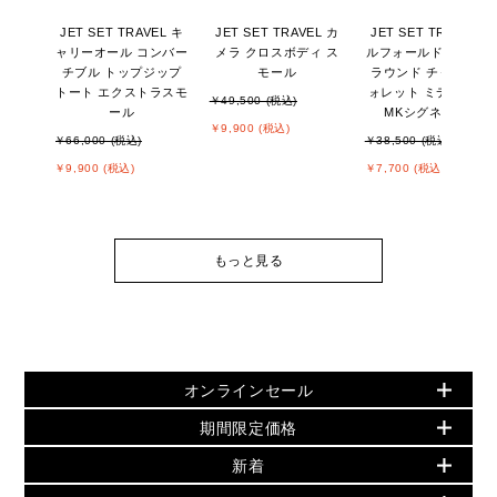
JET SET TRAVEL キ
JET SET TRAVEL カ
JET SET TRAVEL ビ
ャリーオール コンバー
メラ クロスボディ ス
ルフォールド ジップ
チブル トップジップ
モール
ラウンド チャーム ウ
トート エクストラスモ
ォレット ミディアム -
￥49,500 (税込)
ール
MKシグネチャー
￥9,900 (税込)
￥66,000 (税込)
￥38,500 (税込)
￥9,900 (税込)
￥7,700 (税込)
もっと見る
オンラインセール
期間限定価格
PRODUCT OF THE MONTH - 今月の特別価格
新着
再値下げアイテム
▶ ウィメンズすべて