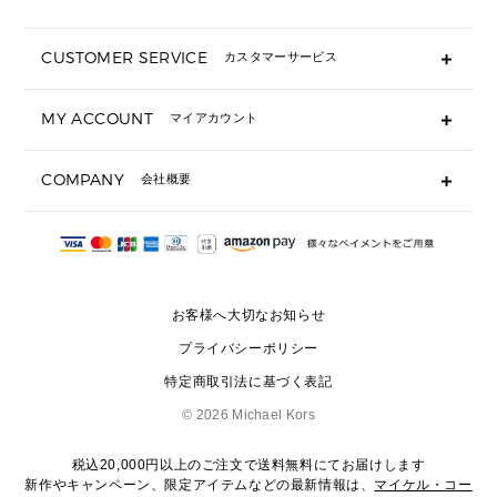
折り財布(二つ折り・三つ折り)
長財布
CUSTOMER SERVICE
カスタマーサービス
▶ 小物すべて
キーケース
よくあるご質問
MY ACCOUNT
マイアカウント
ギフト用にラッピングができますか？
定期ケース・カードケース・名刺入れ
ショッピングバッグを購入商品分送ってもらえますか？
ポーチ
ログイン・会員登録
注文後に完了メールが受信できないのですが？
COMPANY
会社概要
▶ シューズ・靴
注文の変更・キャンセルはできますか？
サンダル
Michael Korsについて
通常いつ頃発送されますか？
スニーカー
会社概要
サイズ交換はできますか？
返品はできますか？
採用情報
パンプス・フラット
修理はできますか？
▶ ウェア
お客様へ大切なお知らせ
お問い合わせ
▶ アクセサリー(チャーム・ストラップ・サングラス)
プライバシーポリシー
▶ 時計
特定商取引法に基づく表記
▶ ジュエリー
©
2026 Michael Kors
税込20,000円以上のご注文で送料無料にてお届けします
新作やキャンペーン、限定アイテムなどの最新情報は、
マイケル・コー