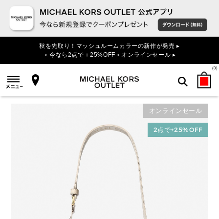
秋を先取り！マッシュルームカラーの新作が発売 ▸
＜今なら2点で＋25%OFF＞オンラインセール ▸
(
0
)
オンラインセール
検索
2点で+25%OFF