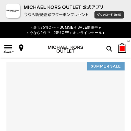
＜最大75%OFF＞SUMMER SALE開催中 ▸
＜今なら2点で＋25%OFF＞オンラインセール ▸
(
0
)
SUMMER SALE
検索