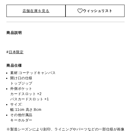
店舗在庫を見る
ウィッシュリスト
商品説明
#
日本限定
商品仕様
素材:コーテッドキャンバス
開け口の仕様
トップジップ
外側ポケット
カードスロット ×2
パスカードスロット ×1
サイズ:
幅:11cm 高さ:8cm
その他付属品
キーホルダー
※製造シーズンにより刻印、ライニングやパーツなどの一部仕様が画像