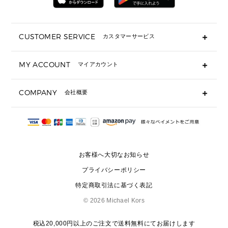
折り財布(二つ折り・三つ折り)
長財布
CUSTOMER SERVICE
カスタマーサービス
▶ 小物すべて
キーケース
よくあるご質問
MY ACCOUNT
マイアカウント
ギフト用にラッピングができますか？
定期ケース・カードケース・名刺入れ
ショッピングバッグを購入商品分送ってもらえますか？
ポーチ
ログイン・会員登録
注文後に完了メールが受信できないのですが？
COMPANY
会社概要
▶ シューズ・靴
注文の変更・キャンセルはできますか？
サンダル
Michael Korsについて
通常いつ頃発送されますか？
スニーカー
会社概要
サイズ交換はできますか？
返品はできますか？
採用情報
パンプス・フラット
修理はできますか？
▶ ウェア
お客様へ大切なお知らせ
お問い合わせ
▶ アクセサリー(チャーム・ストラップ・サングラス)
プライバシーポリシー
▶ 時計
特定商取引法に基づく表記
▶ ジュエリー
©
2026 Michael Kors
税込20,000円以上のご注文で送料無料にてお届けします