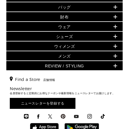
PRODUCT OF THE MONTH - 今月の特別価格
バッグ
バッグ
再値下げアイテム
夏のスタイル
財布
追加アイテム
財布
▶ すべて
人気の定番アイテム
小物
旗艦店からアウトレットに入荷
▶ ウィメンズすべて
ウェア
日本限定 - バッグ
シューズ・靴
日本限定 - 財布・小物
▶ ウィメンズすべて(ウェア・シューズ除く)
バッグ
▶ ウィメンズすべて
シューズ
ウェア
▶ ウィメンズすべて
バッグ
▶ ウィメンズすべて
財布・小物
ハンドバッグ・サッチェル
アクセサリー
GREENWICH
ウィメンズ
財布・小物
トップス
アクセサリー
▶ ウィメンズすべて
トートバッグ
時計
ミニ財布・フラグメントケース
ウェア
スカート・パンツ
メンズ
フレグランス
サンダル
ショルダーバッグ
人気の定番アイテム
▶ メンズ
折り財布(二つ折り・三つ折り)
シューズ
ワンピース・ドレス
シューズ
スニーカー
REVIEW / STYLING
クロスボディ・斜め掛け
▶ ウィメンズすべて
バッグ
長財布
▶ メンズすべて
時計・ジュエリー
ジャケット・アウター
ウェア
パンプス/フラット
バックパック
ウィメンズベストセラー
財布・小物
キーケース
新着
アクセサリー
▶ メンズすべて
▶ すべて
Find a Store
▶ メンズすべて
▶ メンズすべて
店舗情報
トラベル
新着
シューズ・靴
カードケース
バッグ
▶ メンズすべて
スタイリング
メンズバッグ
シューズレビュー ▸
Newsletter
通勤・通学アイテム
日本限定
ウェア
▶ メンズすべて
財布・小物
メンズ バッグ
会員登録すると定期的にお得なクーポンや最新情報をニュースレターでお届けします。
エディターレビュー
メンズ財布・小物
3 IN 1 / 2 IN 1 バッグ
▶ バッグすべて
アクセサリー
お財布レビュー ▸
シューズ・靴
メンズ 財布・小物
メンズアクセサリー
ニュースレターを登録する
▶ メンズすべて
通勤・通学アイテム
時計
ウェア
メンズ シューズ
メンズシューズ
3 IN 1 バッグ
時計・ジュエリー
メンズ ウェア
メンズウェア
▶ 財布すべて
アクセサリー
メンズ 時計・その他
ミニ財布・フラグメントケース