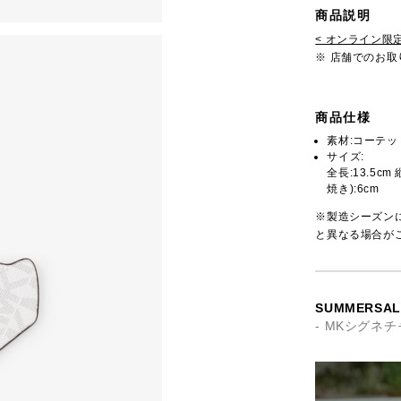
商品説明
< オンライン限定
※ 店舗でのお
商品仕様
素材:コーテ
サイズ:
全長:13.5cm
焼き):6cm
※製造シーズン
と異なる場合が
SUMMERSAL
- MKシグネ