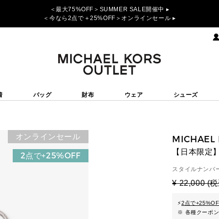
＜最大75%OFF＞SUMMER SALE開催中 ▸
＜今なら2点で＋25%OFF＞オンラインセール ▸
着
バッグ
財布
ウェア
シューズ
オンラインセール
MICHAEL
【日本限定】
2点で+25%OFF
スタイルナンバー
¥ 22,000 (
⚡
2点で+25%O
※ 各種クーポ