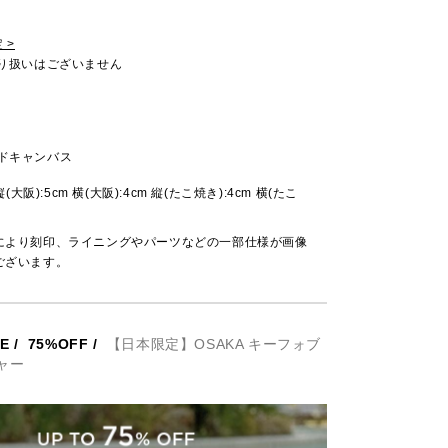
 >
取り扱いはございません
ッドキャンバス
 縦(大阪):5cm 横(大阪):4cm 縦(たこ焼き):4cm 横(たこ
により刻印、ライニングやパーツなどの一部仕様が画像
ございます。
E
/
75%OFF
/
【日本限定】OSAKA キーフォブ
チャー