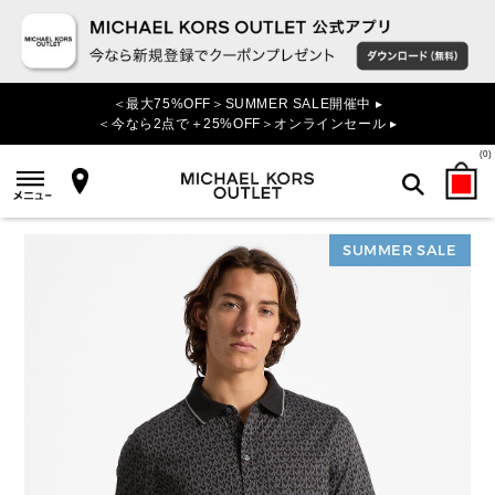
＜最大75%OFF＞SUMMER SALE開催中 ▸
＜今なら2点で＋25%OFF＞オンラインセール ▸
(
0
)
SUMMER SALE
検索