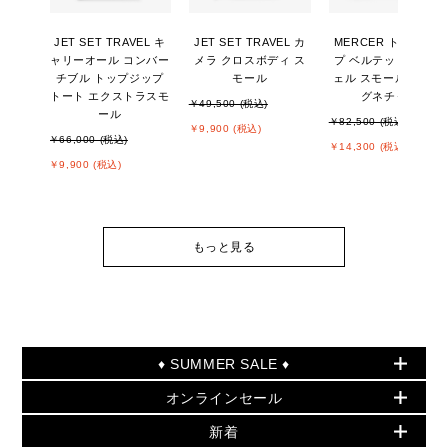
JET SET TRAVEL キ
JET SET TRAVEL カ
MERCER トップジッ
ャリーオール コンバー
メラ クロスボディ ス
プ ベルテッド サッチ
チブル トップジップ
モール
ェル スモール - MKシ
トート エクストラスモ
グネチャー
￥49,500 (税込)
ール
￥82,500 (税込)
￥9,900 (税込)
￥66,000 (税込)
￥14,300 (税込)
￥9,900 (税込)
もっと見る
♦ SUMMER SALE ♦
オンラインセール
セールおすすめアイテム
新着
▶ ウィメンズ
PRODUCT OF THE MONTH - 今月の特別価格