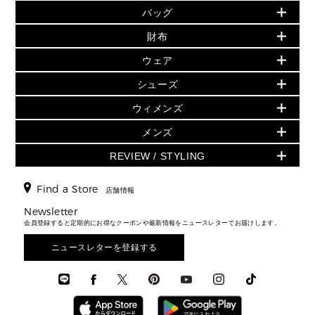
バッグ
バッグ
再値下げアイテム
初夏のスタイル
財布
追加アイテム
財布
▶ すべて
人気の定番アイテム
小物
旗艦店からアウトレットに入荷
▶ ウィメンズすべて
ウェア
日本限定 - バッグ
シューズ・靴
日本限定 - 財布・小物
▶ ウィメンズすべて(ウェア・シューズ除く)
バッグ
▶ ウィメンズすべて
シューズ
ウェア
▶ ウィメンズすべて
バッグ
▶ ウィメンズすべて
財布・小物
ハンドバッグ・サッチェル
アクセサリー
GREENWICH
ウィメンズ
財布・小物
トップス
アクセサリー
▶ ウィメンズすべて
トートバッグ
時計
ミニ財布・フラグメントケース
ウェア
スカート・パンツ
メンズ
フレグランス
サンダル
ショルダーバッグ
人気の定番アイテム
▶ メンズ
折り財布(二つ折り・三つ折り)
シューズ
ワンピース・ドレス
シューズ
スニーカー
REVIEW / STYLING
クロスボディ・斜め掛け
▶ ウィメンズすべて
バッグ
長財布
▶ メンズすべて
時計・ジュエリー
ジャケット・アウター
ウェア
パンプス/フラット
バックパック
ウィメンズベストセラー
財布・小物
キーケース
新着
アクセサリー
▶ メンズすべて
▶ すべて
Find a Store
▶ メンズすべて
▶ メンズすべて
店舗情報
トラベル
新着
シューズ・靴
カードケース
バッグ
▶ メンズすべて
スタイリング
メンズバッグ
シューズレビュー ▸
Newsletter
通勤・通学アイテム
日本限定
ウェア
▶ メンズすべて
財布・小物
メンズ バッグ
会員登録すると定期的にお得なクーポンや最新情報をニュースレターでお届けします。
エディターレビュー
メンズ財布・小物
3 IN 1 / 2 IN 1 バッグ
▶ バッグすべて
アクセサリー
お財布レビュー ▸
シューズ・靴
メンズ 財布・小物
メンズアクセサリー
ニュースレターを登録する
▶ メンズすべて
通勤・通学アイテム
時計
ウェア
メンズ シューズ
メンズシューズ
3 IN 1 バッグ
時計・ジュエリー
メンズ ウェア
メンズウェア
▶ 財布すべて
アクセサリー
メンズ 時計・その他
ミニ財布・フラグメントケース