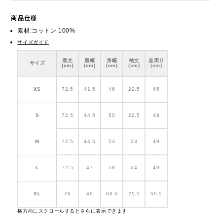
商品仕様
素材:コットン 100%
サイズガイド
着丈
肩幅
身幅
袖丈
首周り
サイズ
(cm)
(cm)
(cm)
(cm)
(cm)
XS
72.5
41.5
46
22.5
45
S
72.5
44.5
50
22.5
48
M
72.5
44.5
53
23
49
L
72.5
47
58
24
49
XL
76
49
60.5
25.5
50.5
横方向にスクロールするとさらに表示できます