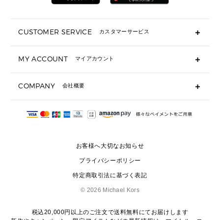
折り財布(二つ折り・三つ折り)
長財布
CUSTOMER SERVICE
カスタマーサービス
▶ 小物すべて
キーケース
よくあるご質問
MY ACCOUNT
マイアカウント
ギフト用にラッピングができますか？
定期ケース・カードケース・名刺入れ
ショッピングバッグを購入商品分送ってもらえますか？
ポーチ
ログイン・会員登録
注文後に完了メールが受信できないのですが？
COMPANY
会社概要
▶ シューズ・靴
注文の変更・キャンセルはできますか？
サンダル
Michael Korsについて
通常いつ頃発送されますか？
スニーカー
会社概要
サイズ交換はできますか？
返品はできますか？
採用情報
パンプス・フラット
修理はできますか？
▶ ウェア
お客様へ大切なお知らせ
お問い合わせ
▶ アクセサリー(チャーム・ストラップ・サングラス)
プライバシーポリシー
▶ 時計
特定商取引法に基づく表記
▶ ジュエリー
©
2026 Michael Kors
税込20,000円以上のご注文で送料無料にてお届けします