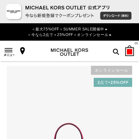
＜最大75%OFF＞SUMMER SALE開催中 ▸
＜今なら2点で＋25%OFF＞オンラインセール ▸
(
0
)
オンラインセール
検索
2点で+25%OFF