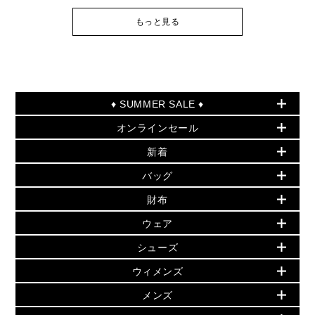
もっと見る
♦ SUMMER SALE ♦
オンラインセール
セールおすすめアイテム
新着
▶ ウィメンズ
PRODUCT OF THE MONTH - 今月の特別価格
バッグ
バッグ
再値下げアイテム
夏のスタイル
財布
追加アイテム
財布
▶ すべて
人気の定番アイテム
小物
旗艦店からアウトレットに入荷
▶ ウィメンズすべて
ウェア
日本限定 - バッグ
シューズ・靴
日本限定 - 財布・小物
▶ ウィメンズすべて(ウェア・シューズ除く)
バッグ
▶ ウィメンズすべて
シューズ
ウェア
▶ ウィメンズすべて
バッグ
▶ ウィメンズすべて
財布・小物
ハンドバッグ・サッチェル
アクセサリー
GREENWICH
ウィメンズ
財布・小物
トップス
アクセサリー
▶ ウィメンズすべて
トートバッグ
時計
ミニ財布・フラグメントケース
ウェア
スカート・パンツ
メンズ
フレグランス
サンダル
ショルダーバッグ
人気の定番アイテム
▶ メンズ
折り財布(二つ折り・三つ折り)
シューズ
ワンピース・ドレス
シューズ