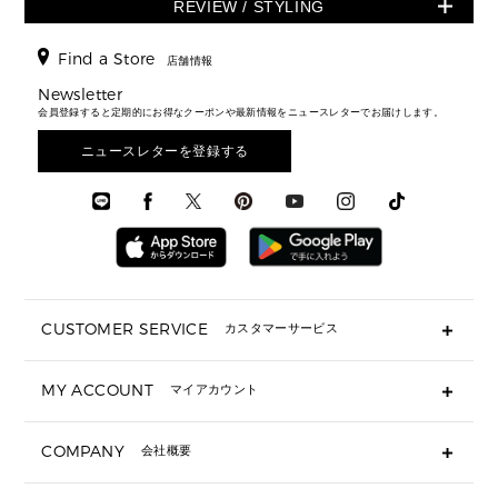
スニーカー
REVIEW / STYLING
クロスボディ・斜め掛け
▶ ウィメンズすべて
バッグ
長財布
▶ メンズすべて
時計・ジュエリー
ジャケット・アウター
ウェア
パンプス/フラット
バックパック
ウィメンズベストセラー
財布・小物
キーケース
新着
アクセサリー
▶ メンズすべて
▶ すべて
Find a Store
▶ メンズすべて
▶ メンズすべて
店舗情報
トラベル
新着
シューズ・靴
カードケース
バッグ
▶ メンズすべて
スタイリング
メンズバッグ
シューズレビュー ▸
Newsletter
通勤・通学アイテム
日本限定
ウェア
▶ メンズすべて
財布・小物
メンズ バッグ
会員登録すると定期的にお得なクーポンや最新情報をニュースレターでお届けします。
エディターレビュー
メンズ財布・小物
3 IN 1 / 2 IN 1 バッグ
▶ バッグすべて
アクセサリー
お財布レビュー ▸
シューズ・靴
メンズ 財布・小物
メンズアクセサリー
ニュースレターを登録する
▶ メンズすべて
通勤・通学アイテム
時計
ウェア
メンズ シューズ
メンズシューズ
3 IN 1 バッグ
時計・ジュエリー
メンズ ウェア
メンズウェア
▶ 財布すべて
アクセサリー
メンズ 時計・その他
ミニ財布・フラグメントケース
折り財布(二つ折り・三つ折り)
長財布
CUSTOMER SERVICE
カスタマーサービス
▶ 小物すべて
キーケース
よくあるご質問
MY ACCOUNT
マイアカウント
ギフト用にラッピングができますか？
定期ケース・カードケース・名刺入れ
ショッピングバッグを購入商品分送ってもらえますか？
ポーチ
ログイン・会員登録
注文後に完了メールが受信できないのですが？
COMPANY
会社概要
▶ シューズ・靴
注文の変更・キャンセルはできますか？
サンダル
Michael Korsについて
通常いつ頃発送されますか？