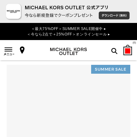
＜最大75%OFF＞SUMMER SALE開催中 ▸
＜今なら2点で＋25%OFF＞オンラインセール ▸
(
0
)
SUMMER SALE
検索