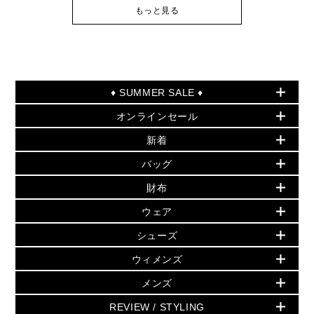
もっと見る
♦ SUMMER SALE ♦
オンラインセール
セールおすすめアイテム
新着
▶ ウィメンズ
PRODUCT OF THE MONTH - 今月の特別価格
バッグ
バッグ
再値下げアイテム
初夏のスタイル
財布
追加アイテム
財布
▶ すべて
人気の定番アイテム
小物
旗艦店からアウトレットに入荷
▶ ウィメンズすべて
ウェア
日本限定 - バッグ
シューズ・靴
日本限定 - 財布・小物
▶ ウィメンズすべて(ウェア・シューズ除く)
バッグ
▶ ウィメンズすべて
シューズ
ウェア
▶ ウィメンズすべて
バッグ
▶ ウィメンズすべて
財布・小物
ハンドバッグ・サッチェル
アクセサリー
GREENWICH
ウィメンズ
財布・小物
トップス
アクセサリー
▶ ウィメンズすべて
トートバッグ
時計
ミニ財布・フラグメントケース
ウェア
スカート・パンツ
メンズ
フレグランス
サンダル
ショルダーバッグ
人気の定番アイテム
▶ メンズ
折り財布(二つ折り・三つ折り)
シューズ
ワンピース・ドレス
シューズ
スニーカー
REVIEW / STYLING
クロスボディ・斜め掛け
▶ ウィメンズすべて
バッグ
長財布
▶ メンズすべて