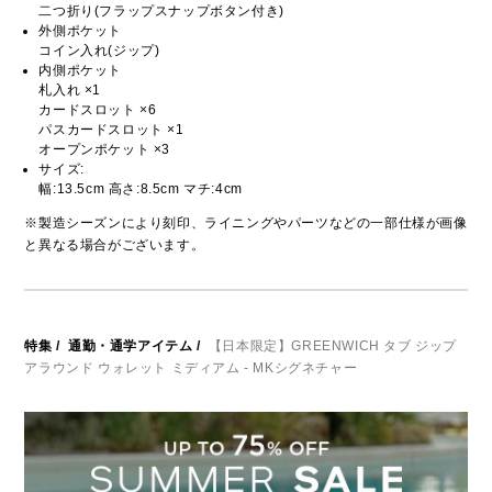
二つ折り(フラップスナップボタン付き)
外側ポケット
コイン入れ(ジップ)
内側ポケット
札入れ ×1
カードスロット ×6
パスカードスロット ×1
オープンポケット ×3
サイズ:
幅:13.5cm 高さ:8.5cm マチ:4cm
※製造シーズンにより刻印、ライニングやパーツなどの一部仕様が画像
と異なる場合がございます。
特集
/
通勤・通学アイテム
/
【日本限定】GREENWICH タブ ジップ
アラウンド ウォレット ミディアム - MKシグネチャー