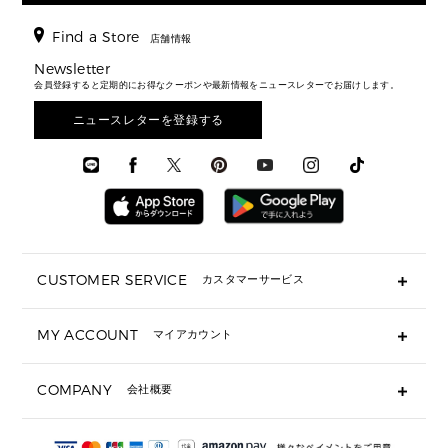
時計・ジュエリー
ジャケット・アウター
ウェア
パンプス/フラット
バックパック
ウィメンズベストセラー
財布・小物
キーケース
新着
アクセサリー
▶ メンズすべて
▶ すべて
Find a Store
▶ メンズすべて
▶ メンズすべて
店舗情報
トラベル
新着
シューズ・靴
カードケース
バッグ
▶ メンズすべて
スタイリング
メンズバッグ
シューズレビュー ▸
Newsletter
通勤・通学アイテム
日本限定
ウェア
▶ メンズすべて
財布・小物
メンズ バッグ
会員登録すると定期的にお得なクーポンや最新情報をニュースレターでお届けします。
エディターレビュー
メンズ財布・小物
3 IN 1 / 2 IN 1 バッグ
▶ バッグすべて
アクセサリー
お財布レビュー ▸
シューズ・靴
メンズ 財布・小物
メンズアクセサリー
ニュースレターを登録する
▶ メンズすべて
通勤・通学アイテム
時計
ウェア
メンズ シューズ
メンズシューズ
3 IN 1 バッグ
時計・ジュエリー
メンズ ウェア
メンズウェア
▶ 財布すべて
アクセサリー
メンズ 時計・その他
ミニ財布・フラグメントケース
折り財布(二つ折り・三つ折り)
長財布
CUSTOMER SERVICE
カスタマーサービス
▶ 小物すべて
キーケース
よくあるご質問
MY ACCOUNT
マイアカウント
ギフト用にラッピングができますか？
定期ケース・カードケース・名刺入れ
ショッピングバッグを購入商品分送ってもらえますか？
ポーチ
ログイン・会員登録
注文後に完了メールが受信できないのですが？
COMPANY
会社概要
▶ シューズ・靴
注文の変更・キャンセルはできますか？
サンダル
Michael Korsについて
通常いつ頃発送されますか？