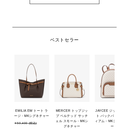
ベストセラー
EMILIA EW トート ラ
MERCER トップジッ
JAYCEE ジップポケ
ージ - MKシグネチャー
プ ベルテッド サッチ
ト バックパック ミデ
ェル スモール - MKシ
ィアム - MKシグネチ
￥59,400 (税込)
グネチャー
ー