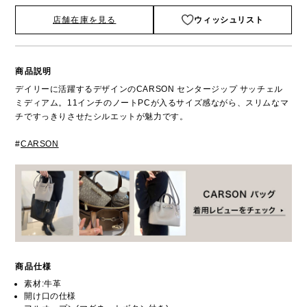
店舗在庫を見る
ウィッシュリスト
商品説明
デイリーに活躍するデザインのCARSON センタージップ サッチェル
ミディアム。11インチのノートPCが入るサイズ感ながら、スリムなマ
チですっきりさせたシルエットが魅力です。
#
CARSON
商品仕様
素材:牛革
開け口の仕様