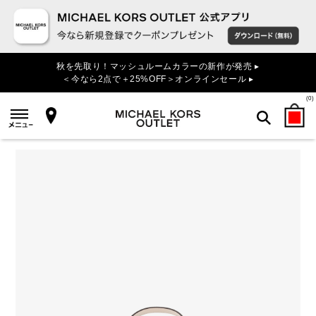
秋を先取り！マッシュルームカラーの新作が発売 ▸
＜今なら2点で＋25%OFF＞オンラインセール ▸
(
0
)
検索