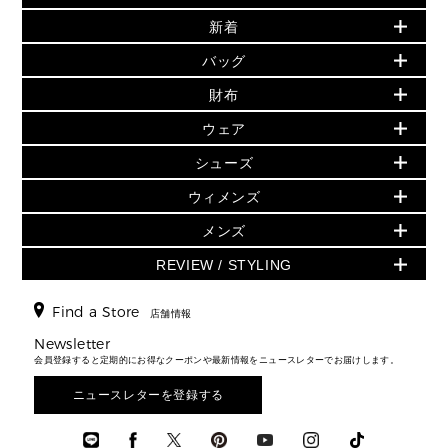
PRODUCT OF THE MONTH - 今月の特別価格
新着
再値下げアイテム
▶ ウィメンズすべて
追加アイテム
バッグ
バッグ
初夏のスタイル
旗艦店からアウトレットに入荷
財布・小物
財布
▶ すべて
人気の定番アイテム
▶ ウィメンズすべて(ウェア・シューズ除く)
シューズ
▶ ウィメンズすべて
ウェア
日本限定 - バッグ
バッグ
日本限定 - 財布・小物
ウェア
バッグ
▶ ウィメンズすべて
シューズ
財布・小物
▶ ウィメンズすべて
▶ メンズすべて
▶ ウィメンズすべて
財布・小物
ハンドバッグ・サッチェル
ウェア
GREENWICH
ウィメンズ
トップス
アクセサリー
▶ ウィメンズすべて
トートバッグ
シューズ
ミニ財布・フラグメントケース
スカート・パンツ
メンズ
フレグランス
サンダル
ショルダーバッグ
人気の定番アイテム
時計・ジュエリー
折り財布(二つ折り・三つ折り)
ワンピース・ドレス
シューズ
スニーカー
REVIEW / STYLING
クロスボディ・斜め掛け
▶ ウィメンズすべて
アクセサリー
長財布
▶ メンズすべて
ジャケット・アウター
ウェア
パンプス/フラット
バックパック
ウィメンズベストセラー
▶ メンズすべて
キーケース
新着
▶ メンズすべて
▶ すべて
Find a Store
▶ メンズすべて
▶ メンズすべて
店舗情報
トラベル
新着
メンズ バッグ
カードケース
バッグ
スタイリング
メンズバッグ
シューズレビュー ▸
Newsletter
通勤・通学アイテム
日本限定
メンズ 財布・小物
▶ メンズすべて
財布・小物
会員登録すると定期的にお得なクーポンや最新情報をニュースレターでお届けします。
エディターレビュー
メンズ財布・小物
3 IN 1 / 2 IN 1 バッグ
▶ バッグすべて
メンズ シューズ
お財布レビュー ▸
シューズ・靴
メンズアクセサリー
ニュースレターを登録する
▶ メンズすべて
通勤・通学アイテム
メンズ ウェア
ウェア
メンズシューズ
3 IN 1 バッグ
メンズ 時計・その他
時計・ジュエリー