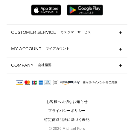
メンズウェア
▶ 財布すべて
アクセサリー
ミニ財布・フラグメントケース
折り財布(二つ折り・三つ折り)
長財布
CUSTOMER SERVICE
カスタマーサービス
▶ 小物すべて
キーケース
よくあるご質問
MY ACCOUNT
マイアカウント
ギフト用にラッピングができますか？
定期ケース・カードケース・名刺入れ
ショッピングバッグを購入商品分送ってもらえますか？
ポーチ
ログイン・会員登録
注文後に完了メールが受信できないのですが？
COMPANY
会社概要
▶ シューズ・靴
注文の変更・キャンセルはできますか？
サンダル
Michael Korsについて
通常いつ頃発送されますか？
スニーカー
会社概要
サイズ交換はできますか？
返品はできますか？
採用情報
パンプス・フラット
修理はできますか？
▶ ウェア
お客様へ大切なお知らせ
お問い合わせ
▶ アクセサリー(チャーム・ストラップ・サングラス)
プライバシーポリシー
▶ 時計
特定商取引法に基づく表記
▶ ジュエリー
©
2026 Michael Kors