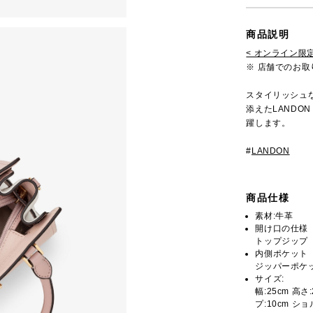
商品説明
< オンライン限定
※ 店舗でのお
スタイリッシュ
添えたLANDO
躍します。
#
LANDON
商品仕様
素材:牛革
開け口の仕様
トップジップ
内側ポケット
ジッパーポケッ
サイズ:
幅:25cm 高さ
プ:10cm ショ