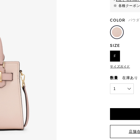
※ 各種クーポ
COLOR
パウダ
SIZE
F
サイズガイド
数量
在庫あり
1
店舗