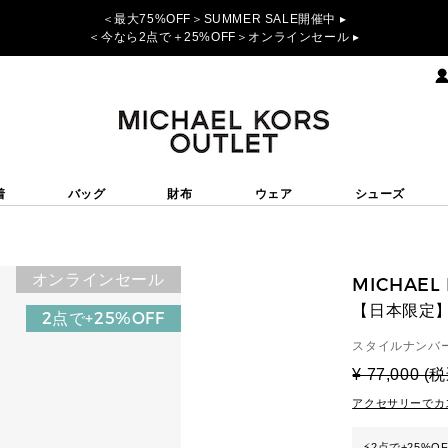
＜最大75%OFF＞SUMMER SALE開催中 ▸
＜今なら2点で＋25%OFF＞オンラインセール ▸
着
バッグ
財布
ウェア
シューズ
オンラインセール
MICHAEL
【日本限定】
2点で+25%OFF
スタイルナンバー
¥ 77,000 (
アクセサリーでカ
⚡
2点で+25%O