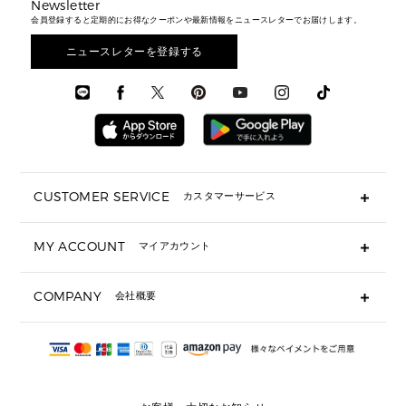
メンズバッグ
シューズレビュー ▸
Newsletter
通勤・通学アイテム
日本限定
ウェア
▶ メンズすべて
財布・小物
メンズ バッグ
会員登録すると定期的にお得なクーポンや最新情報をニュースレターでお届けします。
エディターレビュー
メンズ財布・小物
3 IN 1 / 2 IN 1 バッグ
▶ バッグすべて
アクセサリー
お財布レビュー ▸
シューズ・靴
メンズ 財布・小物
メンズアクセサリー
ニュースレターを登録する
▶ メンズすべて
通勤・通学アイテム
時計
ウェア
メンズ シューズ
メンズシューズ
3 IN 1 バッグ
時計・ジュエリー
メンズ ウェア
メンズウェア
▶ 財布すべて
アクセサリー
メンズ 時計・その他
ミニ財布・フラグメントケース
折り財布(二つ折り・三つ折り)
長財布
CUSTOMER SERVICE
カスタマーサービス
▶ 小物すべて
キーケース
よくあるご質問
MY ACCOUNT
マイアカウント
ギフト用にラッピングができますか？
定期ケース・カードケース・名刺入れ
ショッピングバッグを購入商品分送ってもらえますか？
ポーチ
ログイン・会員登録
注文後に完了メールが受信できないのですが？
COMPANY
会社概要
▶ シューズ・靴
注文の変更・キャンセルはできますか？
サンダル
Michael Korsについて
通常いつ頃発送されますか？
スニーカー
会社概要
サイズ交換はできますか？
返品はできますか？
採用情報
パンプス・フラット
修理はできますか？
▶ ウェア