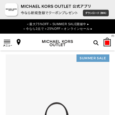
＜最大75%OFF＞SUMMER SALE開催中 ▸
＜今なら2点で＋25%OFF＞オンラインセール ▸
(
0
)
SUMMER SALE
検索