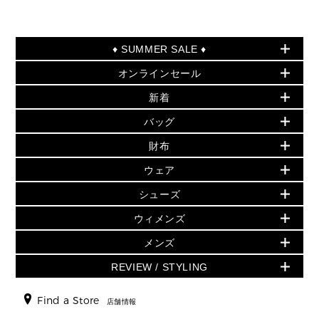
♦ SUMMER SALE ♦
オンラインセール
セールおすすめアイテム
新着
▶ ウィメンズ
PRODUCT OF THE MONTH - 今月の特別価格
バッグ
バッグ
再値下げアイテム
初夏のスタイル
財布
追加アイテム
財布
▶ すべて
人気の定番アイテム
小物
旗艦店からアウトレットに入荷
▶ ウィメンズすべて
ウェア
日本限定 - バッグ
シューズ・靴
日本限定 - 財布・小物
▶ ウィメンズすべて(ウェア・シューズ除く)
バッグ
▶ ウィメンズすべて
シューズ
ウェア
▶ ウィメンズすべて
バッグ
▶ ウィメンズすべて
財布・小物
ハンドバッグ・サッチェル
アクセサリー
GREENWICH
ウィメンズ
財布・小物
トップス
アクセサリー
▶ ウィメンズすべて
トートバッグ
時計
ミニ財布・フラグメントケース
ウェア
スカート・パンツ
メンズ
フレグランス
サンダル
ショルダーバッグ
人気の定番アイテム
▶ メンズ
折り財布(二つ折り・三つ折り)
シューズ
ワンピース・ドレス
シューズ
スニーカー
REVIEW / STYLING
クロスボディ・斜め掛け
▶ ウィメンズすべて
バッグ
長財布
▶ メンズすべて
時計・ジュエリー
ジャケット・アウター
ウェア
パンプス/フラット
バックパック
ウィメンズベストセラー
財布・小物
キーケース
新着
アクセサリー
▶ メンズすべて
▶ すべて
Find a Store
▶ メンズすべて
▶ メンズすべて
店舗情報
トラベル
新着
シューズ・靴
カードケース
バッグ
▶ メンズすべて
スタイリング