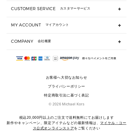
長財布
CUSTOMER SERVICE
カスタマーサービス
▶ 小物すべて
キーケース
よくあるご質問
MY ACCOUNT
マイアカウント
ギフト用にラッピングができますか？
定期ケース・カードケース・名刺入れ
ショッピングバッグを購入商品分送ってもらえますか？
ポーチ
ログイン・会員登録
注文後に完了メールが受信できないのですが？
COMPANY
会社概要
▶ シューズ・靴
注文の変更・キャンセルはできますか？
サンダル
Michael Korsについて
通常いつ頃発送されますか？
スニーカー
会社概要
サイズ交換はできますか？
返品はできますか？
採用情報
パンプス・フラット
修理はできますか？
▶ ウェア
お客様へ大切なお知らせ
お問い合わせ
▶ アクセサリー(チャーム・ストラップ・サングラス)
プライバシーポリシー
▶ 時計
特定商取引法に基づく表記
▶ ジュエリー
©
2026 Michael Kors
税込20,000円以上のご注文で送料無料にてお届けします
新作やキャンペーン、限定アイテムなどの最新情報は、
マイケル・コー
ス公式オンラインストア
をご覧ください