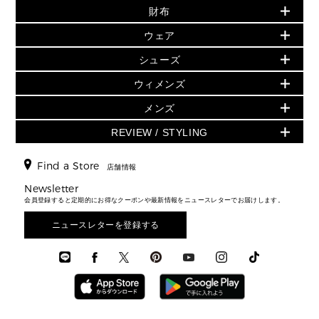
財布
追加アイテム
財布
▶ すべて
人気の定番アイテム
小物
旗艦店からアウトレットに入荷
▶ ウィメンズすべて
ウェア
日本限定 - バッグ
シューズ・靴
日本限定 - 財布・小物
▶ ウィメンズすべて(ウェア・シューズ除く)
バッグ
▶ ウィメンズすべて
シューズ
ウェア
▶ ウィメンズすべて
バッグ
▶ ウィメンズすべて
財布・小物
ハンドバッグ・サッチェル
アクセサリー
GREENWICH
ウィメンズ
財布・小物
トップス
アクセサリー
▶ ウィメンズすべて
トートバッグ
時計
ミニ財布・フラグメントケース
ウェア
スカート・パンツ
メンズ
フレグランス
サンダル
ショルダーバッグ
人気の定番アイテム
▶ メンズ
折り財布(二つ折り・三つ折り)
シューズ
ワンピース・ドレス
シューズ
スニーカー
REVIEW / STYLING
クロスボディ・斜め掛け
▶ ウィメンズすべて
バッグ
長財布
▶ メンズすべて
時計・ジュエリー
ジャケット・アウター
ウェア
パンプス/フラット
バックパック
ウィメンズベストセラー
財布・小物
キーケース
新着
アクセサリー
▶ メンズすべて
▶ すべて
Find a Store
▶ メンズすべて
▶ メンズすべて
店舗情報
トラベル
新着
シューズ・靴
カードケース
バッグ
▶ メンズすべて
スタイリング
メンズバッグ
シューズレビュー ▸
Newsletter
通勤・通学アイテム
日本限定
ウェア
▶ メンズすべて
財布・小物
メンズ バッグ
会員登録すると定期的にお得なクーポンや最新情報をニュースレターでお届けします。
エディターレビュー
メンズ財布・小物
3 IN 1 / 2 IN 1 バッグ
▶ バッグすべて
アクセサリー
お財布レビュー ▸
シューズ・靴
メンズ 財布・小物
メンズアクセサリー
ニュースレターを登録する
▶ メンズすべて
通勤・通学アイテム
時計
ウェア
メンズ シューズ
メンズシューズ
3 IN 1 バッグ
時計・ジュエリー
メンズ ウェア
メンズウェア
▶ 財布すべて
アクセサリー
メンズ 時計・その他
ミニ財布・フラグメントケース
折り財布(二つ折り・三つ折り)