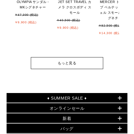
OLYMPIA サンダル -
JET SET TRAVEL カ
MERCER トップジッ
MKシグネチャー
メラ クロスボディ ス
プ ベルテッド サッチ
モール
ェル スモール - MKシ
￥47,300 (税込)
グネチャー
￥49,500 (税込)
￥9,900 (税込)
￥82,500 (税込)
￥9,900 (税込)
￥14,300 (税込)
もっと見る
♦ SUMMER SALE ♦
オンラインセール
セールおすすめアイテム
新着
▶ ウィメンズ
PRODUCT OF THE MONTH - 今月の特別価格
バッグ
バッグ
再値下げアイテム
夏のスタイル