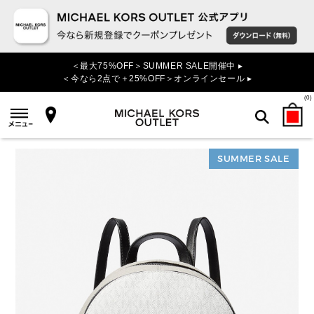
＜最大75%OFF＞SUMMER SALE開催中 ▸
＜今なら2点で＋25%OFF＞オンラインセール ▸
(
0
)
SUMMER SALE
検索