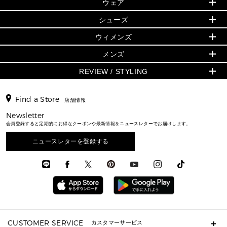
▶ ウィメンズすべて
ウェア
日本限定 - バッグ
シューズ・靴
日本限定 - 財布・小物
▶ ウィメンズすべて(ウェア・シューズ除く)
バッグ
▶ ウィメンズすべて
シューズ
ウェア
▶ ウィメンズすべて
バッグ
▶ ウィメンズすべて
財布・小物
ハンドバッグ・サッチェル
アクセサリー
GREENWICH
ウィメンズ
財布・小物
トップス
アクセサリー
▶ ウィメンズすべて
トートバッグ
時計
ミニ財布・フラグメントケース
ウェア
スカート・パンツ
メンズ
フレグランス
サンダル
ショルダーバッグ
人気の定番アイテム
▶ メンズ
折り財布(二つ折り・三つ折り)
シューズ
ワンピース・ドレス
シューズ
スニーカー
REVIEW / STYLING
クロスボディ・斜め掛け
▶ ウィメンズすべて
バッグ
長財布
▶ メンズすべて
時計・ジュエリー
ジャケット・アウター
ウェア
パンプス/フラット
バックパック
ウィメンズベストセラー
財布・小物
キーケース
新着
アクセサリー
▶ メンズすべて
▶ すべて
▶ メンズすべて
▶ メンズすべて
Find a Store
トラベル
新着
店舗情報
シューズ・靴
カードケース
バッグ
▶ メンズすべて
スタイリング
メンズバッグ
シューズレビュー ▸
通勤・通学アイテム
日本限定
Newsletter
ウェア
▶ メンズすべて
財布・小物
メンズ バッグ
エディターレビュー
メンズ財布・小物
会員登録すると定期的にお得なクーポンや最新情報をニュースレターでお届けします。
3 IN 1 / 2 IN 1 バッグ
▶ バッグすべて
アクセサリー
お財布レビュー ▸
シューズ・靴
メンズ 財布・小物
メンズアクセサリー
▶ メンズすべて
通勤・通学アイテム
ニュースレターを登録する
時計
ウェア
メンズ シューズ
メンズシューズ
3 IN 1 バッグ
時計・ジュエリー
メンズ ウェア
メンズウェア
▶ 財布すべて
アクセサリー
メンズ 時計・その他
ミニ財布・フラグメントケース
折り財布(二つ折り・三つ折り)
長財布
CUSTOMER SERVICE
カスタマーサービス
▶ 小物すべて