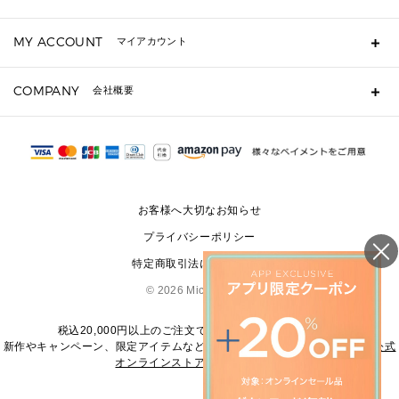
キーケース
よくあるご質問
MY ACCOUNT
マイアカウント
定期ケース・カードケース・名刺入れ
ギフト用にラッピングができますか？
ポーチ
ショッピングバッグを購入商品分送ってもらえますか？
ログイン・会員登録
注文後に完了メールが受信できないのですが？
COMPANY
▶ シューズ・靴
会社概要
注文の変更・キャンセルはできますか？
サンダル
Michael Korsについて
通常いつ頃発送されますか？
スニーカー
会社概要
サイズ交換はできますか？
パンプス・フラット
返品はできますか？
採用情報
修理はできますか？
▶ ウェア
お問い合わせ
▶ アクセサリー(チャーム・ストラップ・サングラス)
お客様へ大切なお知らせ
▶ 時計
プライバシーポリシー
▶ ジュエリー
特定商取引法に基づく表記
©
2026 Michael Kors
税込20,000円以上のご注文で送料無料にてお届けします
新作やキャンペーン、限定アイテムなどの最新情報は、
マイケル・コース公式
オンラインストア
をご覧ください