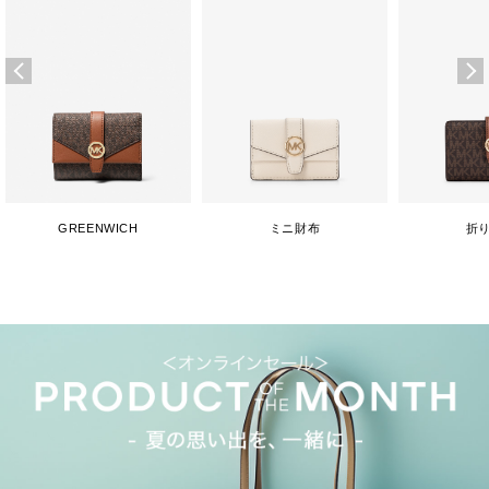
GREENWICH
ミニ財布
折