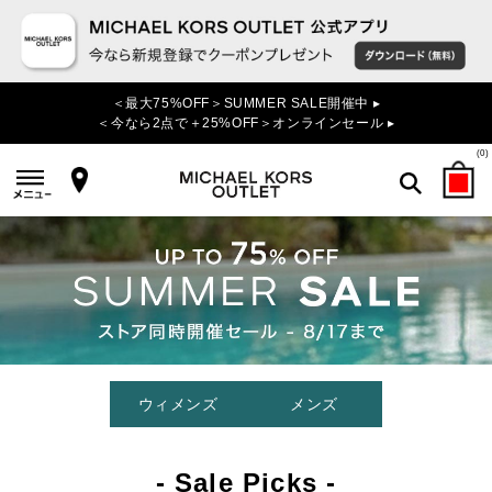
＜最大75%OFF＞SUMMER SALE開催中 ▸
＜今なら2点で＋25%OFF＞オンラインセール ▸
(
0
)
検索
ウィメンズ
メンズ
- Sale Picks -