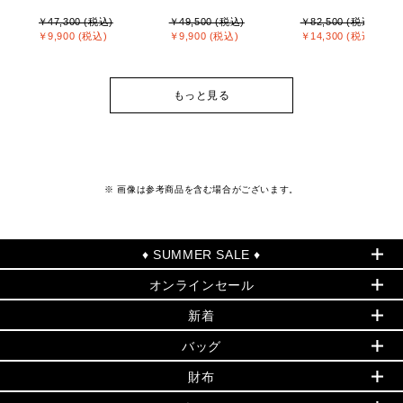
￥47,300 (税込)
￥49,500 (税込)
￥82,500 (税込)
￥9,900 (税込)
￥9,900 (税込)
￥14,300 (税込)
もっと見る
※ 画像は参考商品を含む場合がございます。
♦ SUMMER SALE ♦
オンラインセール
セールおすすめアイテム
新着
▶ ウィメンズ
PRODUCT OF THE MONTH - 今月の特別価格
バッグ
バッグ
再値下げアイテム
夏のスタイル
財布
追加アイテム
財布
▶ すべて
人気の定番アイテム
小物
旗艦店からアウトレットに入荷