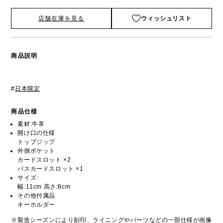
店舗在庫を見る
ウィッシュリスト
商品説明
#
日本限定
商品仕様
素材:牛革
開け口の仕様
トップジップ
外側ポケット
カードスロット ×2
パスカードスロット ×1
サイズ:
幅:11cm 高さ:8cm
その他付属品
キーホルダー
※製造シーズンにより刻印、ライニングやパーツなどの一部仕様が画像