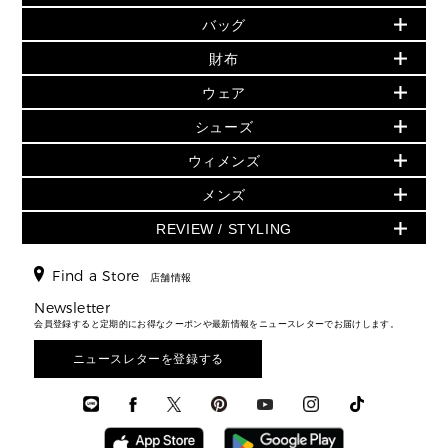
PRODUCT OF THE MONTH - 今月の特別価格
バッグ
バッグ
再値下げアイテム
夏のスタイル
財布
追加アイテム
財布
▶ すべて
人気の定番アイテム
小物
旗艦店からアウトレットに入荷
▶ ウィメンズすべて
ウェア
日本限定 - バッグ
シューズ・靴
日本限定 - 財布・小物
▶ ウィメンズすべて(ウェア・シューズ除く)
バッグ
▶ ウィメンズすべて
シューズ
ウェア
▶ ウィメンズすべて
バッグ
▶ ウィメンズすべて
財布・小物
ハンドバッグ・サッチェル
アクセサリー
GREENWICH
ウィメンズ
財布・小物
トップス
アクセサリー
▶ ウィメンズすべて
トートバッグ
時計
ミニ財布・フラグメントケース
ウェア
スカート・パンツ
メンズ
フレグランス
サンダル
ショルダーバッグ
人気の定番アイテム
▶ メンズ
折り財布(二つ折り・三つ折り)
シューズ
ワンピース・ドレス
シューズ
スニーカー
REVIEW / STYLING
クロスボディ・斜め掛け
▶ ウィメンズすべて
バッグ
長財布
▶ メンズすべて
時計・ジュエリー
ジャケット・アウター
ウェア
パンプス/フラット
バックパック
ウィメンズベストセラー
財布・小物
キーケース
新着
アクセサリー
▶ メンズすべて
▶ すべて
Find a Store
▶ メンズすべて
▶ メンズすべて
店舗情報
トラベル
新着
シューズ・靴
カードケース
バッグ
▶ メンズすべて
スタイリング
メンズバッグ
シューズレビュー ▸
Newsletter
通勤・通学アイテム
日本限定
ウェア
▶ メンズすべて
財布・小物
メンズ バッグ
会員登録すると定期的にお得なクーポンや最新情報をニュースレターでお届けします。
エディターレビュー
メンズ財布・小物
3 IN 1 / 2 IN 1 バッグ
▶ バッグすべて
アクセサリー
お財布レビュー ▸
シューズ・靴
メンズ 財布・小物
メンズアクセサリー
ニュースレターを登録する
▶ メンズすべて
通勤・通学アイテム
時計
ウェア
メンズ シューズ
メンズシューズ
3 IN 1 バッグ
時計・ジュエリー
メンズ ウェア
メンズウェア
▶ 財布すべて
アクセサリー
メンズ 時計・その他
ミニ財布・フラグメントケース