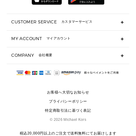
折り財布(二つ折り・三つ折り)
長財布
CUSTOMER SERVICE
カスタマーサービス
▶ 小物すべて
キーケース
よくあるご質問
MY ACCOUNT
マイアカウント
ギフト用にラッピングができますか？
定期ケース・カードケース・名刺入れ
ショッピングバッグを購入商品分送ってもらえますか？
ポーチ
ログイン・会員登録
注文後に完了メールが受信できないのですが？
COMPANY
会社概要
▶ シューズ・靴
注文の変更・キャンセルはできますか？
サンダル
Michael Korsについて
通常いつ頃発送されますか？
スニーカー
会社概要
サイズ交換はできますか？
返品はできますか？
採用情報
パンプス・フラット
修理はできますか？
▶ ウェア
お客様へ大切なお知らせ
お問い合わせ
▶ アクセサリー(チャーム・ストラップ・サングラス)
プライバシーポリシー
▶ 時計
特定商取引法に基づく表記
▶ ジュエリー
©
2026 Michael Kors
税込20,000円以上のご注文で送料無料にてお届けします