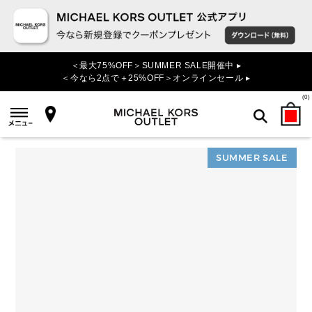
＜最大75%OFF＞SUMMER SALE開催中 ▸
＜今なら2点で＋25%OFF＞オンラインセール ▸
(
0
)
SUMMER SALE
検索