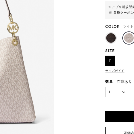
✨
アプリ新規登録
※ 各種クーポ
COLOR
ライト
SIZE
F
サイズガイド
数量
在庫あり
1
店舗