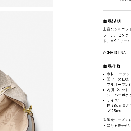
商品説明
上品なシルエットの
ラージ。センタ
ド、MKチャー
#
CHRISTINA
商品仕様
素材:コーテ
開け口の仕様
フルオープン(
内側ポケット
ジッパーポケッ
サイズ:
幅:38cm 高さ
プ:25cm
※製造シーズン
と異なる場合が