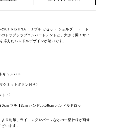
CHRISTINA トリプル ガセット ショルダー トート
ーのトップジップコンパートメントと、大きく開くサイ
ムを添えたハンドルデザインが魅力です。
ッドキャンバス
マグネットボタン付き)
ト ×2
:30cm マチ:13cm ハンドル:59cm ハンドルドロッ
により刻印、ライニングやパーツなどの一部仕様が画像
ございます。