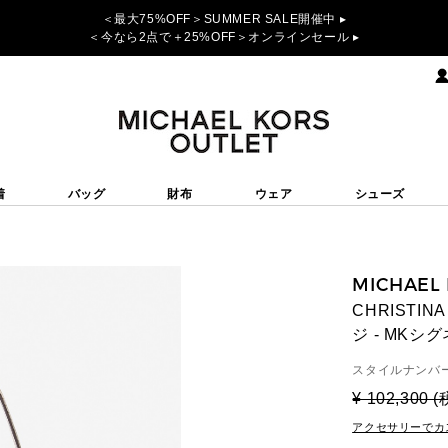
＜最大75%OFF＞SUMMER SALE開催中 ▸
＜今なら2点で＋25%OFF＞オンラインセール ▸
着
バッグ
財布
ウェア
シューズ
MICHAEL
CHRISTI
ジ - MKシ
スタイルナンバー
¥ 102,300 
アクセサリーでカ