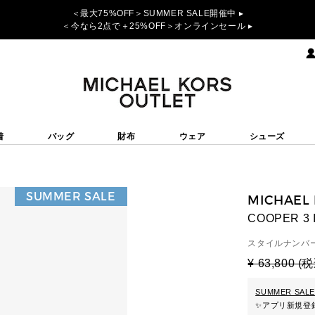
＜最大75%OFF＞SUMMER SALE開催中 ▸
＜今なら2点で＋25%OFF＞オンラインセール ▸
着
バッグ
財布
ウェア
シューズ
SUMMER SALE
MICHAEL
COOPER 3
スタイルナンバー
¥ 63,800 (
SUMMER SALE
✨
アプリ新規登録