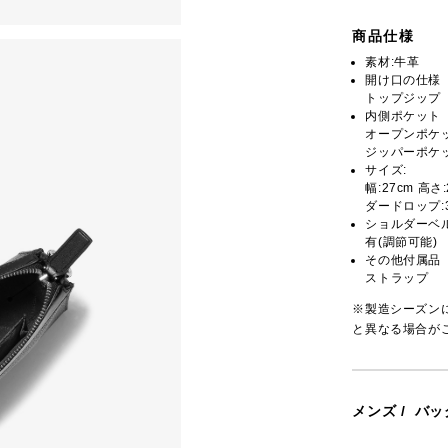
商品仕様
素材:牛革
開け口の仕様
トップジップ
内側ポケット
オープンポケッ
ジッパーポケッ
サイズ:
幅:27cm 高さ
ダードロップ:3
ショルダーベ
有(調節可能)
その他付属品
ストラップ
※製造シーズン
と異なる場合が
メンズ
/
バッ