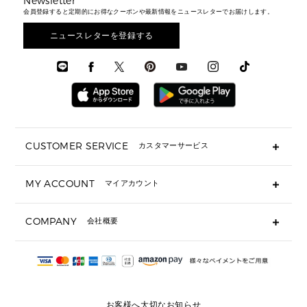
Newsletter
通勤・通学アイテム
日本限定
ウェア
▶ メンズすべて
財布・小物
メンズ バッグ
会員登録すると定期的にお得なクーポンや最新情報をニュースレターでお届けします。
エディターレビュー
メンズ財布・小物
3 IN 1 / 2 IN 1 バッグ
▶ バッグすべて
アクセサリー
お財布レビュー ▸
シューズ・靴
メンズ 財布・小物
メンズアクセサリー
ニュースレターを登録する
▶ メンズすべて
通勤・通学アイテム
時計
ウェア
メンズ シューズ
メンズシューズ
3 IN 1 バッグ
時計・ジュエリー
メンズ ウェア
メンズウェア
▶ 財布すべて
アクセサリー
メンズ 時計・その他
ミニ財布・フラグメントケース
折り財布(二つ折り・三つ折り)
長財布
CUSTOMER SERVICE
カスタマーサービス
▶ 小物すべて
キーケース
よくあるご質問
MY ACCOUNT
マイアカウント
ギフト用にラッピングができますか？
定期ケース・カードケース・名刺入れ
ショッピングバッグを購入商品分送ってもらえますか？
ポーチ
ログイン・会員登録
注文後に完了メールが受信できないのですが？
COMPANY
会社概要
▶ シューズ・靴
注文の変更・キャンセルはできますか？
サンダル
Michael Korsについて
通常いつ頃発送されますか？
スニーカー
会社概要
サイズ交換はできますか？
返品はできますか？
採用情報
パンプス・フラット
修理はできますか？
▶ ウェア
お客様へ大切なお知らせ