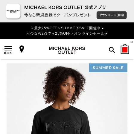
＜最大75%OFF＞SUMMER SALE開催中 ▸
＜今なら2点で＋25%OFF＞オンラインセール ▸
(
0
)
SUMMER SALE
検索