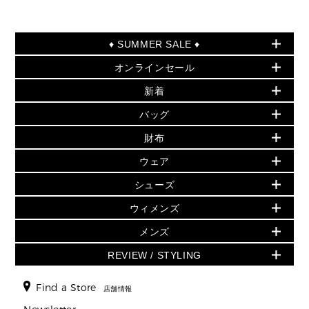
♦ SUMMER SALE ♦
オンラインセール
セールおすすめアイテム
新着
▶ ウィメンズ
PRODUCT OF THE MONTH - 今月の特別価格
バッグ
バッグ
再値下げアイテム
夏のスタイル
財布
追加アイテム
財布
▶ すべて
人気の定番アイテム
小物
旗艦店からアウトレットに入荷
▶ ウィメンズすべて
ウェア
日本限定 - バッグ
シューズ・靴
日本限定 - 財布・小物
▶ ウィメンズすべて(ウェア・シューズ除く)
バッグ
▶ ウィメンズすべて
シューズ
ウェア
▶ ウィメンズすべて
バッグ
▶ ウィメンズすべて
財布・小物
ハンドバッグ・サッチェル
アクセサリー
GREENWICH
ウィメンズ
財布・小物
トップス
アクセサリー
▶ ウィメンズすべて
トートバッグ
時計
ミニ財布・フラグメントケース
ウェア
スカート・パンツ
メンズ
フレグランス
サンダル
ショルダーバッグ
人気の定番アイテム
▶ メンズ
折り財布(二つ折り・三つ折り)
シューズ
ワンピース・ドレス
シューズ
スニーカー
REVIEW / STYLING
クロスボディ・斜め掛け
▶ ウィメンズすべて
バッグ
長財布
▶ メンズすべて
時計・ジュエリー
ジャケット・アウター
ウェア
パンプス/フラット
バックパック
ウィメンズベストセラー
財布・小物
キーケース
新着
アクセサリー
▶ メンズすべて
▶ すべて
Find a Store
▶ メンズすべて
▶ メンズすべて
店舗情報
トラベル
新着
シューズ・靴
カードケース
バッグ
▶ メンズすべて
スタイリング
メンズバッグ
シューズレビュー ▸