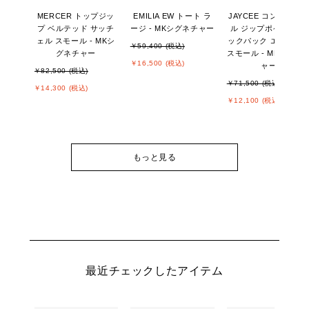
MERCER トップジッ
EMILIA EW トート ラ
JAYCEE コンバーチ
プ ベルテッド サッチ
ージ - MKシグネチャー
ル ジップポケット バ
ェル スモール - MKシ
ックパック エクスト
￥59,400 (税込)
グネチャー
スモール - MKシグネ
￥16,500 (税込)
ャー
￥82,500 (税込)
￥71,500 (税込)
￥14,300 (税込)
￥12,100 (税込)
もっと見る
最近チェックしたアイテム