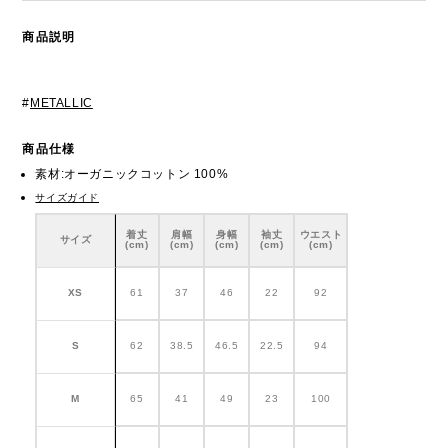
商品説明
#
METALLIC
商品仕様
素材:オーガニックコットン 100%
サイズガイド
着丈
肩幅
身幅
袖丈
ウエスト
サイズ
(cm)
(cm)
(cm)
(cm)
(cm)
XS
61
37
46
22
92
S
62
38.5
46.5
22.5
94
M
65
41
49
23
100