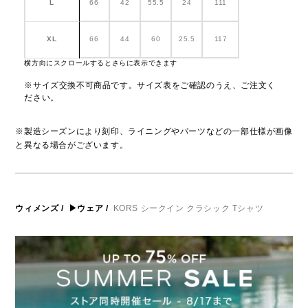
L
66
42
55.5
24
111
XL
66
44
60
25.5
117
横方向にスクロールするとさらに表示できます
※サイズ交換不可商品です。サイズ表をご確認のうえ、ご注文く
ださい。
※製造シーズンにより刻印、ライニングやパーツなどの一部仕様が画像
と異なる場合がございます。
ウィメンズ
/
▶ウェア
/
KORS シークイン クラシック Tシャツ