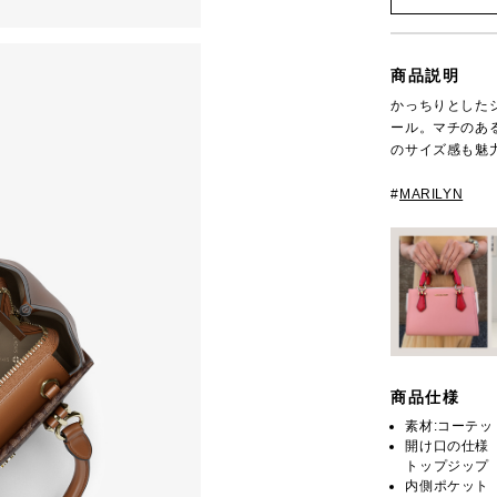
商品説明
かっちりとしたシ
ール。マチのあ
のサイズ感も魅
#
MARILYN
商品仕様
素材:コーテ
開け口の仕様
トップジップ
内側ポケット