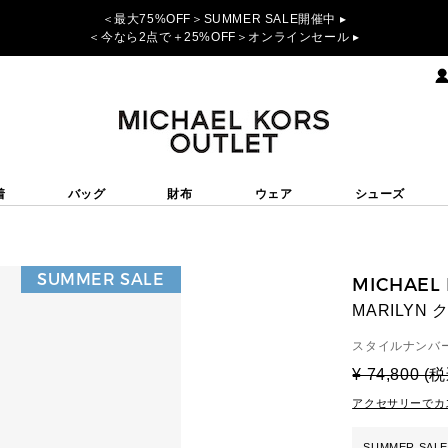
＜最大75%OFF＞SUMMER SALE開催中 ▸
＜今なら2点で＋25%OFF＞オンラインセール ▸
着
バッグ
財布
ウェア
シューズ
SUMMER SALE
MICHAEL
MARILYN
スタイルナンバー
¥ 74,800 (
アクセサリーでカ
SUMMER SALE