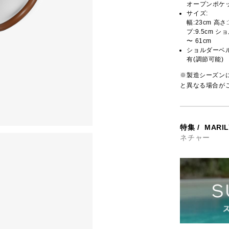
オープンポケッ
サイズ:
幅:23cm 高さ
プ:9.5cm シ
〜 61cm
ショルダーベ
有(調節可能)
※製造シーズン
と異なる場合が
特集
/
MARI
ネチャー