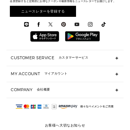
メンズ バッグ
会員登録すると定期的にお得なクーポンや最新情報をニュースレターでお届けします。
エディターレビュー
メンズ財布・小物
3 IN 1 / 2 IN 1 バッグ
▶ バッグすべて
アクセサリー
お財布レビュー ▸
シューズ・靴
メンズ 財布・小物
メンズアクセサリー
ニュースレターを登録する
▶ メンズすべて
通勤・通学アイテム
時計
ウェア
メンズ シューズ
メンズシューズ
3 IN 1 バッグ
時計・ジュエリー
メンズ ウェア
メンズウェア
▶ 財布すべて
アクセサリー
メンズ 時計・その他
ミニ財布・フラグメントケース
折り財布(二つ折り・三つ折り)
長財布
CUSTOMER SERVICE
カスタマーサービス
▶ 小物すべて
キーケース
よくあるご質問
MY ACCOUNT
マイアカウント
ギフト用にラッピングができますか？
定期ケース・カードケース・名刺入れ
ショッピングバッグを購入商品分送ってもらえますか？
ポーチ
ログイン・会員登録
注文後に完了メールが受信できないのですが？
COMPANY
会社概要
▶ シューズ・靴
注文の変更・キャンセルはできますか？
サンダル
Michael Korsについて
通常いつ頃発送されますか？
スニーカー
会社概要
サイズ交換はできますか？
返品はできますか？
採用情報
パンプス・フラット
修理はできますか？
▶ ウェア
お客様へ大切なお知らせ
お問い合わせ