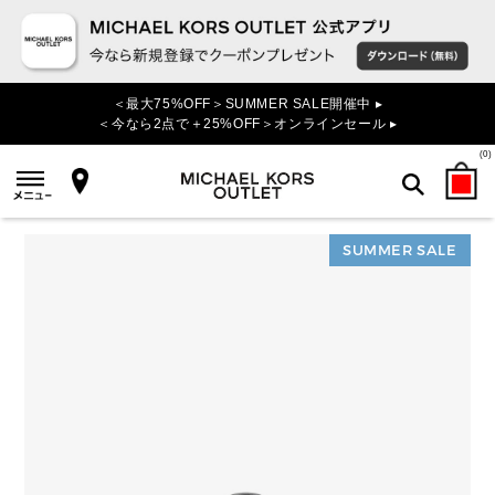
＜最大75%OFF＞SUMMER SALE開催中 ▸
＜今なら2点で＋25%OFF＞オンラインセール ▸
(
0
)
SUMMER SALE
検索