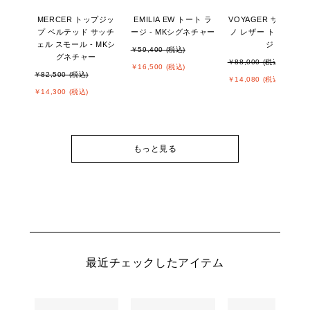
MERCER トップジッ
EMILIA EW トート ラ
VOYAGER サフィア
プ ベルテッド サッチ
ージ - MKシグネチャー
ノ レザー トート ラー
ェル スモール - MKシ
ジ
￥59,400 (税込)
グネチャー
￥88,000 (税込)
￥16,500 (税込)
￥82,500 (税込)
￥14,080 (税込)
￥14,300 (税込)
もっと見る
最近チェックしたアイテム