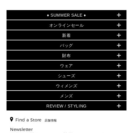
♦ SUMMER SALE ♦
オンラインセール
セールおすすめアイテム
新着
▶ ウィメンズ
PRODUCT OF THE MONTH - 今月の特別価格
バッグ
バッグ
再値下げアイテム
夏のスタイル
財布
追加アイテム
財布
▶ すべて
人気の定番アイテム
小物
旗艦店からアウトレットに入荷
▶ ウィメンズすべて
ウェア
日本限定 - バッグ
シューズ・靴
日本限定 - 財布・小物
▶ ウィメンズすべて(ウェア・シューズ除く)
バッグ
▶ ウィメンズすべて
シューズ
ウェア
▶ ウィメンズすべて
バッグ
▶ ウィメンズすべて
財布・小物
ハンドバッグ・サッチェル
アクセサリー
GREENWICH
ウィメンズ
財布・小物
トップス
アクセサリー
▶ ウィメンズすべて
トートバッグ
時計
ミニ財布・フラグメントケース
ウェア
スカート・パンツ
メンズ
フレグランス
サンダル
ショルダーバッグ
人気の定番アイテム
▶ メンズ
折り財布(二つ折り・三つ折り)
シューズ
ワンピース・ドレス
シューズ
スニーカー
REVIEW / STYLING
クロスボディ・斜め掛け
▶ ウィメンズすべて
バッグ
長財布
▶ メンズすべて
時計・ジュエリー
ジャケット・アウター
ウェア
パンプス/フラット
バックパック
ウィメンズベストセラー
財布・小物
キーケース
新着
アクセサリー
▶ メンズすべて
▶ すべて
Find a Store
▶ メンズすべて
▶ メンズすべて
店舗情報
トラベル
新着
シューズ・靴
カードケース
バッグ
▶ メンズすべて
スタイリング
メンズバッグ
シューズレビュー ▸
Newsletter
通勤・通学アイテム
日本限定
ウェア
▶ メンズすべて
財布・小物