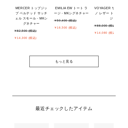
MERCER トップジッ
EMILIA EW トート ラ
VOYAGER サフィア
プ ベルテッド サッチ
ージ - MKシグネチャー
ノ レザー トート ラー
ェル スモール - MKシ
ジ
￥59,400 (税込)
グネチャー
￥88,000 (税込)
￥16,500 (税込)
￥82,500 (税込)
￥14,080 (税込)
￥14,300 (税込)
もっと見る
最近チェックしたアイテム