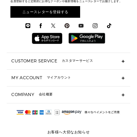
メンズ バッグ
会員登録すると定期的にお得なクーポンや最新情報をニュースレターでお届けします。
エディターレビュー
メンズ財布・小物
3 IN 1 / 2 IN 1 バッグ
▶ バッグすべて
アクセサリー
お財布レビュー ▸
シューズ・靴
メンズ 財布・小物
メンズアクセサリー
ニュースレターを登録する
▶ メンズすべて
通勤・通学アイテム
時計
ウェア
メンズ シューズ
メンズシューズ
3 IN 1 バッグ
時計・ジュエリー
メンズ ウェア
メンズウェア
▶ 財布すべて
アクセサリー
メンズ 時計・その他
ミニ財布・フラグメントケース
折り財布(二つ折り・三つ折り)
長財布
CUSTOMER SERVICE
カスタマーサービス
▶ 小物すべて
キーケース
よくあるご質問
MY ACCOUNT
マイアカウント
ギフト用にラッピングができますか？
定期ケース・カードケース・名刺入れ
ショッピングバッグを購入商品分送ってもらえますか？
ポーチ
ログイン・会員登録
注文後に完了メールが受信できないのですが？
COMPANY
会社概要
▶ シューズ・靴
注文の変更・キャンセルはできますか？
サンダル
Michael Korsについて
通常いつ頃発送されますか？
スニーカー
会社概要
サイズ交換はできますか？
返品はできますか？
採用情報
パンプス・フラット
修理はできますか？
▶ ウェア
お客様へ大切なお知らせ
お問い合わせ