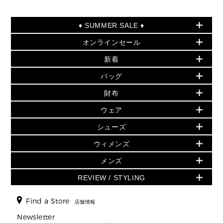
♦ SUMMER SALE ♦
オンラインセール
セールおすすめアイテム
新着
▶ ウィメンズ
PRODUCT OF THE MONTH - 今月の特別価格
バッグ
バッグ
再値下げアイテム
夏のスタイル
財布
追加アイテム
財布
▶ すべて
人気の定番アイテム
小物
旗艦店からアウトレットに入荷
▶ ウィメンズすべて
ウェア
日本限定 - バッグ
シューズ・靴
日本限定 - 財布・小物
▶ ウィメンズすべて(ウェア・シューズ除く)
バッグ
▶ ウィメンズすべて
シューズ
ウェア
▶ ウィメンズすべて
バッグ
▶ ウィメンズすべて
財布・小物
ハンドバッグ・サッチェル
アクセサリー
GREENWICH
ウィメンズ
財布・小物
トップス
アクセサリー
▶ ウィメンズすべて
トートバッグ
時計
ミニ財布・フラグメントケース
ウェア
スカート・パンツ
メンズ
フレグランス
サンダル
ショルダーバッグ
人気の定番アイテム
▶ メンズ
折り財布(二つ折り・三つ折り)
シューズ
ワンピース・ドレス
シューズ
スニーカー
REVIEW / STYLING
クロスボディ・斜め掛け
▶ ウィメンズすべて
バッグ
長財布
▶ メンズすべて
時計・ジュエリー
ジャケット・アウター
ウェア
パンプス/フラット
バックパック
ウィメンズベストセラー
財布・小物
キーケース
新着
アクセサリー
▶ メンズすべて
▶ すべて
Find a Store
▶ メンズすべて
▶ メンズすべて
店舗情報
トラベル
新着
シューズ・靴
カードケース
バッグ
▶ メンズすべて
スタイリング
メンズバッグ
シューズレビュー ▸
Newsletter
通勤・通学アイテム
日本限定
ウェア
▶ メンズすべて
財布・小物