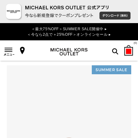
＜最大75%OFF＞SUMMER SALE開催中 ▸
＜今なら2点で＋25%OFF＞オンラインセール ▸
(
0
)
SUMMER SALE
検索