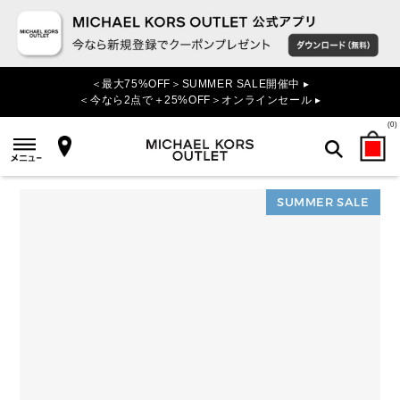
＜最大75%OFF＞SUMMER SALE開催中 ▸
＜今なら2点で＋25%OFF＞オンラインセール ▸
(
0
)
SUMMER SALE
検索