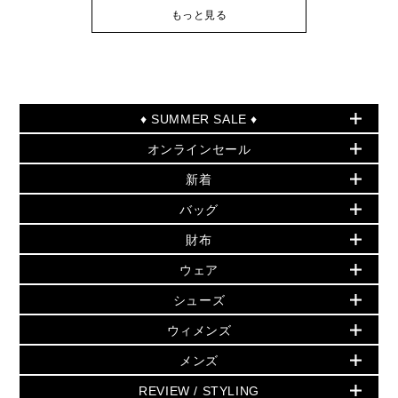
もっと見る
♦ SUMMER SALE ♦
オンラインセール
セールおすすめアイテム
新着
▶ ウィメンズ
PRODUCT OF THE MONTH - 今月の特別価格
バッグ
バッグ
再値下げアイテム
夏のスタイル
財布
追加アイテム
財布
▶ すべて
人気の定番アイテム
小物
旗艦店からアウトレットに入荷
▶ ウィメンズすべて
ウェア
日本限定 - バッグ
シューズ・靴
日本限定 - 財布・小物
▶ ウィメンズすべて(ウェア・シューズ除く)
バッグ
▶ ウィメンズすべて
シューズ
ウェア
▶ ウィメンズすべて
バッグ
▶ ウィメンズすべて
財布・小物
ハンドバッグ・サッチェル
アクセサリー
GREENWICH
ウィメンズ
財布・小物
トップス
アクセサリー
▶ ウィメンズすべて
トートバッグ
時計
ミニ財布・フラグメントケース
ウェア
スカート・パンツ
メンズ
フレグランス
サンダル
ショルダーバッグ
人気の定番アイテム
▶ メンズ
折り財布(二つ折り・三つ折り)
シューズ
ワンピース・ドレス
シューズ
スニーカー
REVIEW / STYLING
クロスボディ・斜め掛け
▶ ウィメンズすべて
バッグ
長財布