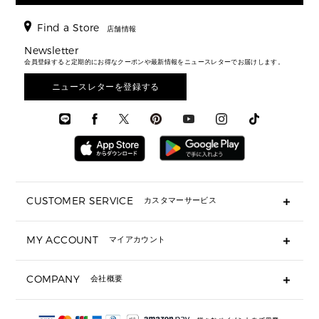
▶ メンズすべて
時計・ジュエリー
ジャケット・アウター
ウェア
パンプス/フラット
バックパック
ウィメンズベストセラー
財布・小物
キーケース
新着
アクセサリー
▶ メンズすべて
▶ すべて
Find a Store
▶ メンズすべて
▶ メンズすべて
店舗情報
トラベル
新着
シューズ・靴
カードケース
バッグ
▶ メンズすべて
スタイリング
メンズバッグ
シューズレビュー ▸
Newsletter
通勤・通学アイテム
日本限定
ウェア
▶ メンズすべて
財布・小物
メンズ バッグ
会員登録すると定期的にお得なクーポンや最新情報をニュースレターでお届けします。
エディターレビュー
メンズ財布・小物
3 IN 1 / 2 IN 1 バッグ
▶ バッグすべて
アクセサリー
お財布レビュー ▸
シューズ・靴
メンズ 財布・小物
メンズアクセサリー
ニュースレターを登録する
▶ メンズすべて
通勤・通学アイテム
時計
ウェア
メンズ シューズ
メンズシューズ
3 IN 1 バッグ
時計・ジュエリー
メンズ ウェア
メンズウェア
▶ 財布すべて
アクセサリー
メンズ 時計・その他
ミニ財布・フラグメントケース
折り財布(二つ折り・三つ折り)
長財布
CUSTOMER SERVICE
カスタマーサービス
▶ 小物すべて
キーケース
よくあるご質問
MY ACCOUNT
マイアカウント
ギフト用にラッピングができますか？
定期ケース・カードケース・名刺入れ
ショッピングバッグを購入商品分送ってもらえますか？
ポーチ
ログイン・会員登録
注文後に完了メールが受信できないのですが？
COMPANY
会社概要
▶ シューズ・靴
注文の変更・キャンセルはできますか？
サンダル
Michael Korsについて
通常いつ頃発送されますか？