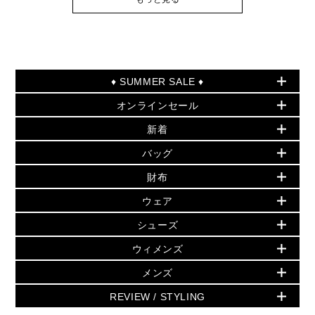
♦ SUMMER SALE ♦
オンラインセール
セールおすすめアイテム
新着
▶ ウィメンズ
PRODUCT OF THE MONTH - 今月の特別価格
バッグ
バッグ
再値下げアイテム
夏のスタイル
財布
追加アイテム
財布
▶ すべて
人気の定番アイテム
小物
旗艦店からアウトレットに入荷
▶ ウィメンズすべて
ウェア
日本限定 - バッグ
シューズ・靴
日本限定 - 財布・小物
▶ ウィメンズすべて(ウェア・シューズ除く)
バッグ
▶ ウィメンズすべて
シューズ
ウェア
▶ ウィメンズすべて
バッグ
▶ ウィメンズすべて
財布・小物
ハンドバッグ・サッチェル
アクセサリー
GREENWICH
ウィメンズ
財布・小物
トップス
アクセサリー
▶ ウィメンズすべて
トートバッグ
時計
ミニ財布・フラグメントケース
ウェア
スカート・パンツ
メンズ
フレグランス
サンダル
ショルダーバッグ
人気の定番アイテム
▶ メンズ
折り財布(二つ折り・三つ折り)
シューズ
ワンピース・ドレス
シューズ
スニーカー
REVIEW / STYLING
クロスボディ・斜め掛け
▶ ウィメンズすべて
バッグ
長財布
▶ メンズすべて
時計・ジュエリー
ジャケット・アウター
ウェア
パンプス/フラット