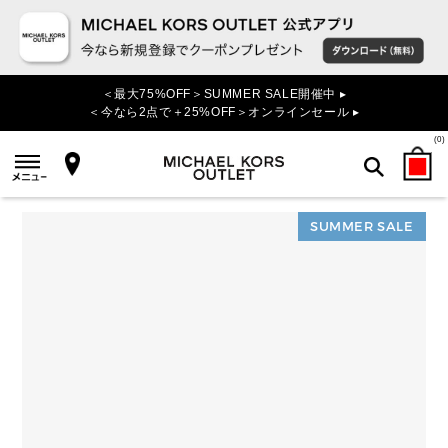
＜最大75%OFF＞SUMMER SALE開催中 ▸
＜今なら2点で＋25%OFF＞オンラインセール ▸
(
0
)
SUMMER SALE
検索