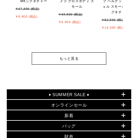
MKシグネチャー
メラ クロスボディ ス
プ ベルテッド サッチ
モール
ェル スモール - MKシ
￥47,300 (税込)
グネチャー
￥49,500 (税込)
￥9,900 (税込)
￥82,500 (税込)
￥9,900 (税込)
￥14,300 (税込)
もっと見る
♦ SUMMER SALE ♦
オンラインセール
セールおすすめアイテム
新着
▶ ウィメンズ
PRODUCT OF THE MONTH - 今月の特別価格
バッグ
バッグ
再値下げアイテム
夏のスタイル
財布
追加アイテム
財布
▶ すべて