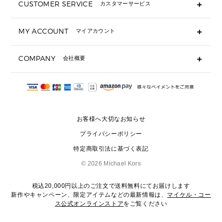
CUSTOMER SERVICE
カスタマーサービス
▶ 小物すべて
キーケース
よくあるご質問
MY ACCOUNT
マイアカウント
ギフト用にラッピングができますか？
定期ケース・カードケース・名刺入れ
ショッピングバッグを購入商品分送ってもらえますか？
ポーチ
ログイン・会員登録
注文後に完了メールが受信できないのですが？
COMPANY
会社概要
▶ シューズ・靴
注文の変更・キャンセルはできますか？
サンダル
Michael Korsについて
通常いつ頃発送されますか？
スニーカー
会社概要
サイズ交換はできますか？
返品はできますか？
採用情報
パンプス・フラット
修理はできますか？
▶ ウェア
お客様へ大切なお知らせ
お問い合わせ
▶ アクセサリー(チャーム・ストラップ・サングラス)
プライバシーポリシー
▶ 時計
特定商取引法に基づく表記
▶ ジュエリー
©
2026 Michael Kors
税込20,000円以上のご注文で送料無料にてお届けします
新作やキャンペーン、限定アイテムなどの最新情報は、
マイケル・コー
ス公式オンラインストア
をご覧ください