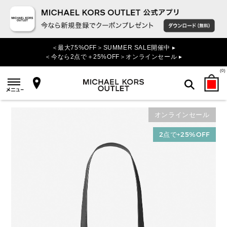
＜最大75%OFF＞SUMMER SALE開催中 ▸
＜今なら2点で＋25%OFF＞オンラインセール ▸
(
0
)
オンラインセール
検索
2点で+25%OFF