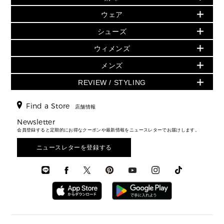
人気の定番アイテム
小物
旗艦店からアウトレットに入荷
▶ ウィメンズすべて
ウェア
日本限定 - バッグ
シューズ・靴
日本限定 - 財布・小物
▶ ウィメンズすべて(ウェア・シューズ除く)
バッグ
▶ ウィメンズすべて
シューズ
ウェア
▶ ウィメンズすべて
バッグ
▶ ウィメンズすべて
財布・小物
ハンドバッグ・サッチェル
アクセサリー
GREENWICH
ウィメンズ
財布・小物
トップス
アクセサリー
▶ ウィメンズすべて
トートバッグ
時計
ミニ財布・フラグメントケース
ウェア
スカート・パンツ
メンズ
フレグランス
サンダル
ショルダーバッグ
人気の定番アイテム
▶ メンズ
折り財布(二つ折り・三つ折り)
シューズ
ワンピース・ドレス
シューズ
スニーカー
REVIEW / STYLING
クロスボディ・斜め掛け
▶ ウィメンズすべて
バッグ
長財布
▶ メンズすべて
時計・ジュエリー
ジャケット・アウター
ウェア
パンプス/フラット
バックパック
ウィメンズベストセラー
財布・小物
キーケース
新着
アクセサリー
▶ メンズすべて
▶ すべて
Find a Store
▶ メンズすべて
▶ メンズすべて
店舗情報
トラベル
新着
シューズ・靴
カードケース
バッグ
▶ メンズすべて
スタイリング
メンズバッグ
シューズレビュー ▸
Newsletter
通勤・通学アイテム
日本限定
ウェア
▶ メンズすべて
財布・小物
メンズ バッグ
会員登録すると定期的にお得なクーポンや最新情報をニュースレターでお届けします。
エディターレビュー
メンズ財布・小物
3 IN 1 / 2 IN 1 バッグ
▶ バッグすべて
アクセサリー
お財布レビュー ▸
シューズ・靴
メンズ 財布・小物
メンズアクセサリー
ニュースレターを登録する
▶ メンズすべて
通勤・通学アイテム
時計
ウェア
メンズ シューズ
メンズシューズ
3 IN 1 バッグ
時計・ジュエリー
メンズ ウェア
メンズウェア
▶ 財布すべて
アクセサリー
メンズ 時計・その他
ミニ財布・フラグメントケース
折り財布(二つ折り・三つ折り)
長財布