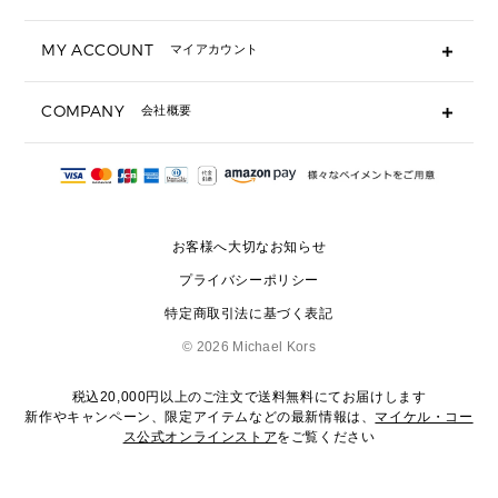
キーケース
よくあるご質問
MY ACCOUNT
マイアカウント
ギフト用にラッピングができますか？
定期ケース・カードケース・名刺入れ
ショッピングバッグを購入商品分送ってもらえますか？
ポーチ
ログイン・会員登録
注文後に完了メールが受信できないのですが？
COMPANY
会社概要
▶ シューズ・靴
注文の変更・キャンセルはできますか？
サンダル
Michael Korsについて
通常いつ頃発送されますか？
スニーカー
会社概要
サイズ交換はできますか？
返品はできますか？
採用情報
パンプス・フラット
修理はできますか？
▶ ウェア
お客様へ大切なお知らせ
お問い合わせ
▶ アクセサリー(チャーム・ストラップ・サングラス)
プライバシーポリシー
▶ 時計
特定商取引法に基づく表記
▶ ジュエリー
©
2026 Michael Kors
税込20,000円以上のご注文で送料無料にてお届けします
新作やキャンペーン、限定アイテムなどの最新情報は、
マイケル・コー
ス公式オンラインストア
をご覧ください