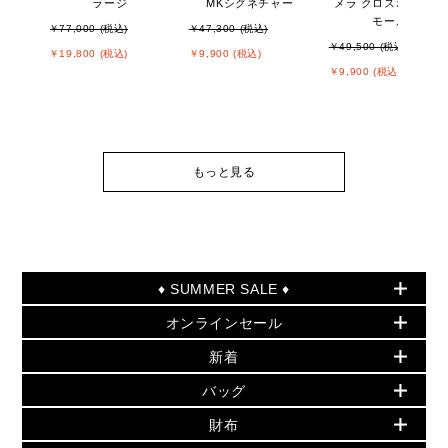
ラージ
MKシグネチャー
メラ クロスボディ ス
モール
￥77,000 (税込)
￥47,300 (税込)
￥49,500 (税込)
￥19,800 (税込)
￥9,900 (税込)
￥9,900 (税込)
もっと見る
♦ SUMMER SALE ♦
オンラインセール
セールおすすめアイテム
新着
▶ ウィメンズ
PRODUCT OF THE MONTH - 今月の特別価格
バッグ
バッグ
再値下げアイテム
夏のスタイル
財布
追加アイテム
財布
▶ すべて
人気の定番アイテム
小物
旗艦店からアウトレットに入荷