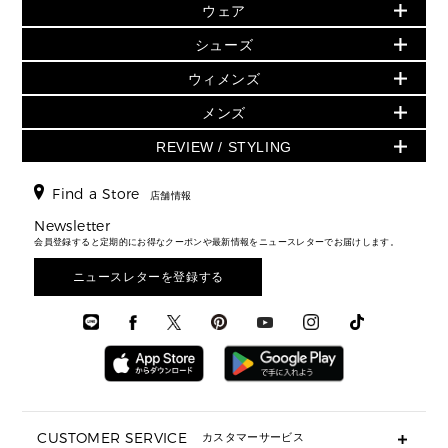
▶ ウィメンズすべて
ウェア
日本限定 - バッグ
シューズ・靴
日本限定 - 財布・小物
▶ ウィメンズすべて(ウェア・シューズ除く)
バッグ
▶ ウィメンズすべて
シューズ
ウェア
▶ ウィメンズすべて
バッグ
▶ ウィメンズすべて
財布・小物
ハンドバッグ・サッチェル
アクセサリー
GREENWICH
ウィメンズ
財布・小物
トップス
アクセサリー
▶ ウィメンズすべて
トートバッグ
時計
ミニ財布・フラグメントケース
ウェア
スカート・パンツ
メンズ
フレグランス
サンダル
ショルダーバッグ
人気の定番アイテム
▶ メンズ
折り財布(二つ折り・三つ折り)
シューズ
ワンピース・ドレス
シューズ
スニーカー
REVIEW / STYLING
クロスボディ・斜め掛け
▶ ウィメンズすべて
バッグ
長財布
▶ メンズすべて
時計・ジュエリー
ジャケット・アウター
ウェア
パンプス/フラット
バックパック
ウィメンズベストセラー
財布・小物
キーケース
新着
アクセサリー
▶ メンズすべて
▶ すべて
Find a Store
▶ メンズすべて
▶ メンズすべて
店舗情報
トラベル
新着
シューズ・靴
カードケース
バッグ
▶ メンズすべて
スタイリング
メンズバッグ
シューズレビュー ▸
Newsletter
通勤・通学アイテム
日本限定
ウェア
▶ メンズすべて
財布・小物
メンズ バッグ
会員登録すると定期的にお得なクーポンや最新情報をニュースレターでお届けします。
エディターレビュー
メンズ財布・小物
3 IN 1 / 2 IN 1 バッグ
▶ バッグすべて
アクセサリー
お財布レビュー ▸
シューズ・靴
メンズ 財布・小物
メンズアクセサリー
ニュースレターを登録する
▶ メンズすべて
通勤・通学アイテム
時計
ウェア
メンズ シューズ
メンズシューズ
3 IN 1 バッグ
時計・ジュエリー
メンズ ウェア
メンズウェア
▶ 財布すべて
アクセサリー
メンズ 時計・その他
ミニ財布・フラグメントケース
折り財布(二つ折り・三つ折り)
長財布
CUSTOMER SERVICE
カスタマーサービス
▶ 小物すべて