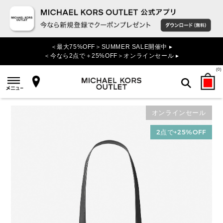
＜最大75%OFF＞SUMMER SALE開催中 ▸
＜今なら2点で＋25%OFF＞オンラインセール ▸
(
0
)
オンラインセール
検索
2点で+25%OFF