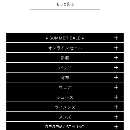
もっと見る
♦ SUMMER SALE ♦
オンラインセール
セールおすすめアイテム
新着
▶ ウィメンズ
PRODUCT OF THE MONTH - 今月の特別価格
バッグ
バッグ
再値下げアイテム
夏のスタイル
財布
追加アイテム
財布
▶ すべて
人気の定番アイテム
小物
旗艦店からアウトレットに入荷
▶ ウィメンズすべて
ウェア
日本限定 - バッグ
シューズ・靴
日本限定 - 財布・小物
▶ ウィメンズすべて(ウェア・シューズ除く)
バッグ
▶ ウィメンズすべて
シューズ
ウェア
▶ ウィメンズすべて
バッグ
▶ ウィメンズすべて
財布・小物
ハンドバッグ・サッチェル
アクセサリー
GREENWICH
ウィメンズ
財布・小物
トップス
アクセサリー
▶ ウィメンズすべて
トートバッグ
時計
ミニ財布・フラグメントケース
ウェア
スカート・パンツ
メンズ
フレグランス
サンダル
ショルダーバッグ
人気の定番アイテム
▶ メンズ
折り財布(二つ折り・三つ折り)
シューズ
ワンピース・ドレス
シューズ
スニーカー
REVIEW / STYLING
クロスボディ・斜め掛け
▶ ウィメンズすべて
バッグ
長財布
▶ メンズすべて