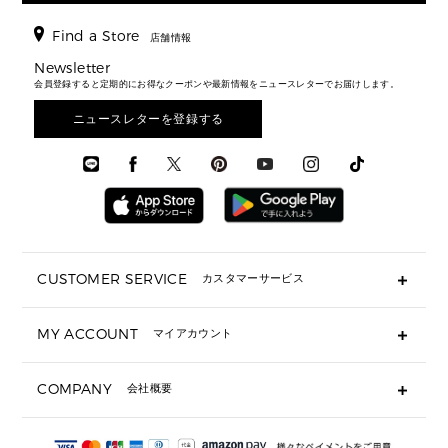
時計・ジュエリー
ジャケット・アウター
ウェア
パンプス/フラット
バックパック
ウィメンズベストセラー
財布・小物
キーケース
新着
アクセサリー
▶ メンズすべて
▶ すべて
Find a Store
▶ メンズすべて
▶ メンズすべて
店舗情報
トラベル
新着
シューズ・靴
カードケース
バッグ
▶ メンズすべて
スタイリング
メンズバッグ
シューズレビュー ▸
Newsletter
通勤・通学アイテム
日本限定
ウェア
▶ メンズすべて
財布・小物
メンズ バッグ
会員登録すると定期的にお得なクーポンや最新情報をニュースレターでお届けします。
エディターレビュー
メンズ財布・小物
3 IN 1 / 2 IN 1 バッグ
▶ バッグすべて
アクセサリー
お財布レビュー ▸
シューズ・靴
メンズ 財布・小物
メンズアクセサリー
ニュースレターを登録する
▶ メンズすべて
通勤・通学アイテム
時計
ウェア
メンズ シューズ
メンズシューズ
3 IN 1 バッグ
時計・ジュエリー
メンズ ウェア
メンズウェア
▶ 財布すべて
アクセサリー
メンズ 時計・その他
ミニ財布・フラグメントケース
折り財布(二つ折り・三つ折り)
長財布
CUSTOMER SERVICE
カスタマーサービス
▶ 小物すべて
キーケース
よくあるご質問
MY ACCOUNT
マイアカウント
ギフト用にラッピングができますか？
定期ケース・カードケース・名刺入れ
ショッピングバッグを購入商品分送ってもらえますか？
ポーチ
ログイン・会員登録
注文後に完了メールが受信できないのですが？
COMPANY
会社概要
▶ シューズ・靴
注文の変更・キャンセルはできますか？
サンダル
Michael Korsについて
通常いつ頃発送されますか？