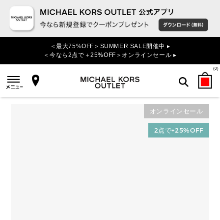
＜最大75%OFF＞SUMMER SALE開催中 ▸
＜今なら2点で＋25%OFF＞オンラインセール ▸
(
0
)
オンラインセール
検索
2点で+25%OFF