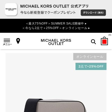
＜最大75%OFF＞SUMMER SALE開催中 ▸
＜今なら2点で＋25%OFF＞オンラインセール ▸
(
0
)
オンラインセール
検索
2点で+25%OFF