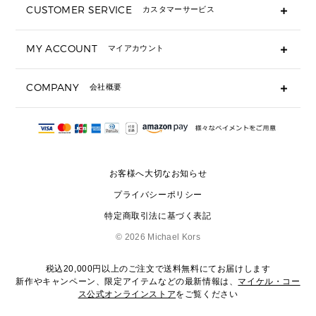
CUSTOMER SERVICE
カスタマーサービス
▶ 小物すべて
キーケース
よくあるご質問
MY ACCOUNT
マイアカウント
ギフト用にラッピングができますか？
定期ケース・カードケース・名刺入れ
ショッピングバッグを購入商品分送ってもらえますか？
ポーチ
ログイン・会員登録
注文後に完了メールが受信できないのですが？
COMPANY
会社概要
▶ シューズ・靴
注文の変更・キャンセルはできますか？
サンダル
Michael Korsについて
通常いつ頃発送されますか？
スニーカー
会社概要
サイズ交換はできますか？
返品はできますか？
採用情報
パンプス・フラット
修理はできますか？
▶ ウェア
お客様へ大切なお知らせ
お問い合わせ
▶ アクセサリー(チャーム・ストラップ・サングラス)
プライバシーポリシー
▶ 時計
特定商取引法に基づく表記
▶ ジュエリー
©
2026 Michael Kors
税込20,000円以上のご注文で送料無料にてお届けします
新作やキャンペーン、限定アイテムなどの最新情報は、
マイケル・コー
ス公式オンラインストア
をご覧ください