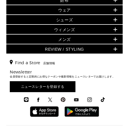
財布
▶ すべて
人気の定番アイテム
小物
旗艦店からアウトレットに入荷
▶ ウィメンズすべて
ウェア
日本限定 - バッグ
シューズ・靴
日本限定 - 財布・小物
▶ ウィメンズすべて(ウェア・シューズ除く)
バッグ
▶ ウィメンズすべて
シューズ
ウェア
▶ ウィメンズすべて
バッグ
▶ ウィメンズすべて
財布・小物
ハンドバッグ・サッチェル
アクセサリー
GREENWICH
ウィメンズ
財布・小物
トップス
アクセサリー
▶ ウィメンズすべて
トートバッグ
時計
ミニ財布・フラグメントケース
ウェア
スカート・パンツ
メンズ
フレグランス
サンダル
ショルダーバッグ
人気の定番アイテム
▶ メンズ
折り財布(二つ折り・三つ折り)
シューズ
ワンピース・ドレス
シューズ
スニーカー
REVIEW / STYLING
クロスボディ・斜め掛け
▶ ウィメンズすべて
バッグ
長財布
▶ メンズすべて
時計・ジュエリー
ジャケット・アウター
ウェア
パンプス/フラット
バックパック
ウィメンズベストセラー
財布・小物
キーケース
新着
アクセサリー
▶ メンズすべて
▶ すべて
Find a Store
▶ メンズすべて
▶ メンズすべて
店舗情報
トラベル
新着
シューズ・靴
カードケース
バッグ
▶ メンズすべて
スタイリング
メンズバッグ
シューズレビュー ▸
Newsletter
通勤・通学アイテム
日本限定
ウェア
▶ メンズすべて
財布・小物
メンズ バッグ
会員登録すると定期的にお得なクーポンや最新情報をニュースレターでお届けします。
エディターレビュー
メンズ財布・小物
3 IN 1 / 2 IN 1 バッグ
▶ バッグすべて
アクセサリー
お財布レビュー ▸
シューズ・靴
メンズ 財布・小物
メンズアクセサリー
ニュースレターを登録する
▶ メンズすべて
通勤・通学アイテム
時計
ウェア
メンズ シューズ
メンズシューズ
3 IN 1 バッグ
時計・ジュエリー
メンズ ウェア
メンズウェア
▶ 財布すべて
アクセサリー
メンズ 時計・その他
ミニ財布・フラグメントケース
折り財布(二つ折り・三つ折り)
長財布