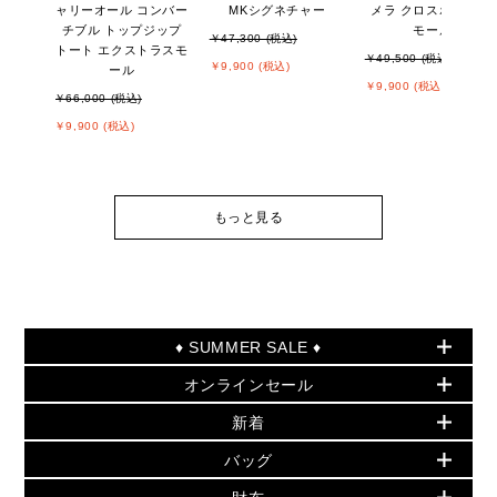
ャリーオール コンバー
MKシグネチャー
メラ クロスボディ ス
チブル トップジップ
モール
￥47,300 (税込)
トート エクストラスモ
￥49,500 (税込)
￥9,900 (税込)
ール
￥9,900 (税込)
￥66,000 (税込)
￥9,900 (税込)
もっと見る
♦ SUMMER SALE ♦
オンラインセール
セールおすすめアイテム
新着
▶ ウィメンズ
PRODUCT OF THE MONTH - 今月の特別価格
バッグ
バッグ
再値下げアイテム
夏のスタイル
財布
追加アイテム