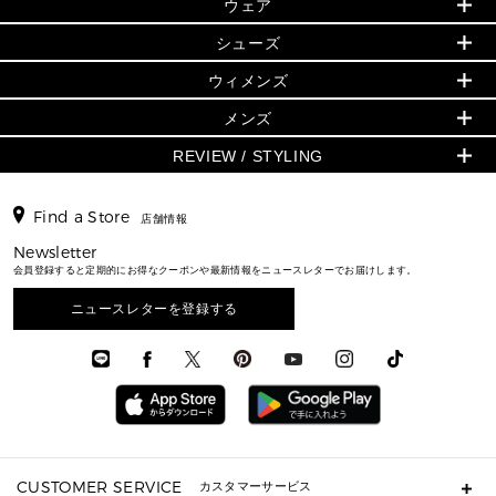
▶ ウィメンズすべて
ウェア
日本限定 - バッグ
シューズ・靴
日本限定 - 財布・小物
▶ ウィメンズすべて(ウェア・シューズ除く)
バッグ
▶ ウィメンズすべて
シューズ
ウェア
▶ ウィメンズすべて
バッグ
▶ ウィメンズすべて
財布・小物
ハンドバッグ・サッチェル
アクセサリー
GREENWICH
ウィメンズ
財布・小物
トップス
アクセサリー
▶ ウィメンズすべて
トートバッグ
時計
ミニ財布・フラグメントケース
ウェア
スカート・パンツ
メンズ
フレグランス
サンダル
ショルダーバッグ
人気の定番アイテム
▶ メンズ
折り財布(二つ折り・三つ折り)
シューズ
ワンピース・ドレス
シューズ
スニーカー
REVIEW / STYLING
クロスボディ・斜め掛け
▶ ウィメンズすべて
バッグ
長財布
▶ メンズすべて
時計・ジュエリー
ジャケット・アウター
ウェア
パンプス/フラット
バックパック
ウィメンズベストセラー
財布・小物
キーケース
新着
アクセサリー
▶ メンズすべて
▶ すべて
▶ メンズすべて
▶ メンズすべて
Find a Store
トラベル
新着
店舗情報
シューズ・靴
カードケース
バッグ
▶ メンズすべて
スタイリング
メンズバッグ
シューズレビュー ▸
通勤・通学アイテム
日本限定
Newsletter
ウェア
▶ メンズすべて
財布・小物
メンズ バッグ
エディターレビュー
メンズ財布・小物
会員登録すると定期的にお得なクーポンや最新情報をニュースレターでお届けします。
3 IN 1 / 2 IN 1 バッグ
▶ バッグすべて
アクセサリー
お財布レビュー ▸
シューズ・靴
メンズ 財布・小物
メンズアクセサリー
▶ メンズすべて
通勤・通学アイテム
ニュースレターを登録する
時計
ウェア
メンズ シューズ
メンズシューズ
3 IN 1 バッグ
時計・ジュエリー
メンズ ウェア
メンズウェア
▶ 財布すべて
アクセサリー
メンズ 時計・その他
ミニ財布・フラグメントケース
折り財布(二つ折り・三つ折り)
長財布
CUSTOMER SERVICE
カスタマーサービス
▶ 小物すべて