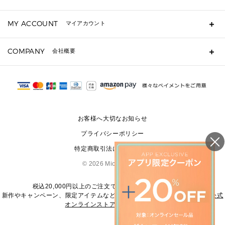
キーケース
よくあるご質問
MY ACCOUNT
マイアカウント
定期ケース・カードケース・名刺入れ
ギフト用にラッピングができますか？
ポーチ
ショッピングバッグを購入商品分送ってもらえますか？
ログイン・会員登録
注文後に完了メールが受信できないのですが？
COMPANY
▶ シューズ・靴
会社概要
注文の変更・キャンセルはできますか？
サンダル
Michael Korsについて
通常いつ頃発送されますか？
スニーカー
会社概要
サイズ交換はできますか？
パンプス・フラット
返品はできますか？
採用情報
修理はできますか？
▶ ウェア
お問い合わせ
▶ アクセサリー(チャーム・ストラップ・サングラス)
お客様へ大切なお知らせ
▶ 時計
プライバシーポリシー
▶ ジュエリー
特定商取引法に基づく表記
©
2026 Michael Kors
税込20,000円以上のご注文で送料無料にてお届けします
新作やキャンペーン、限定アイテムなどの最新情報は、
マイケル・コース公式
オンラインストア
をご覧ください