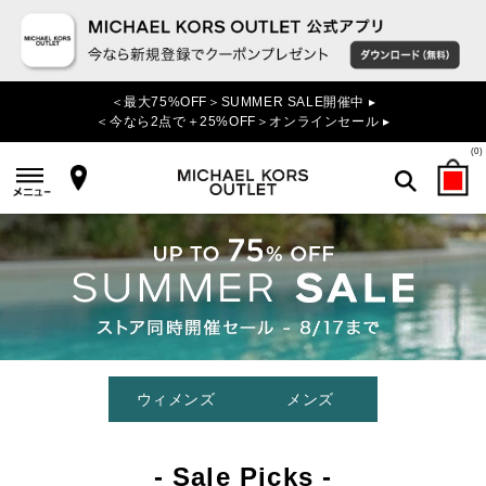
＜最大75%OFF＞SUMMER SALE開催中 ▸
＜今なら2点で＋25%OFF＞オンラインセール ▸
(
0
)
検索
ウィメンズ
メンズ
- Sale Picks -