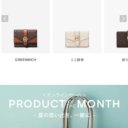
GREENWICH
ミニ財布
折