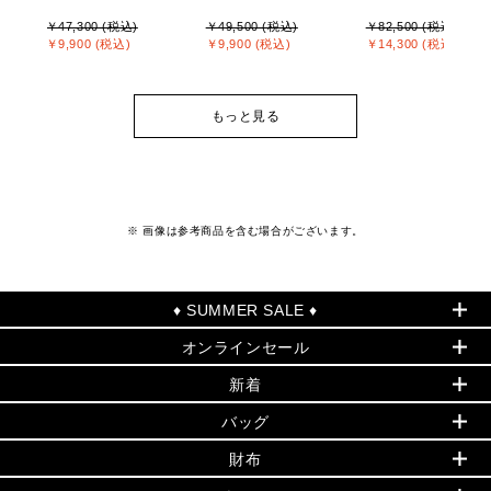
￥47,300 (税込)
￥49,500 (税込)
￥82,500 (税込)
￥9,900 (税込)
￥9,900 (税込)
￥14,300 (税込)
もっと見る
※ 画像は参考商品を含む場合がございます。
♦ SUMMER SALE ♦
オンラインセール
セールおすすめアイテム
新着
▶ ウィメンズ
PRODUCT OF THE MONTH - 今月の特別価格
バッグ
バッグ
再値下げアイテム
夏のスタイル
財布
追加アイテム
財布
▶ すべて
人気の定番アイテム
小物
旗艦店からアウトレットに入荷