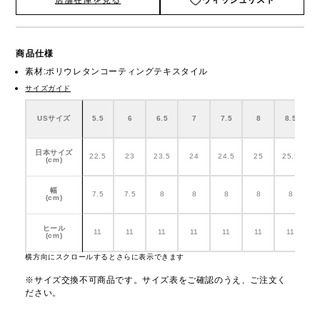
店舗在庫を見る
ウィッシュリスト
商品仕様
素材:ポリウレタンコーティングテキスタイル
サイズガイド
USサイズ
5.5
6
6.5
7
7.5
8
8.5
日本サイズ
22.5
23
23.5
24
24.5
25
25.5
(cm)
幅
7.5
7.5
8
8
8
8
8
(cm)
ヒール
11
11
11
11
11
11
11
(cm)
横方向にスクロールするとさらに表示できます
※サイズ交換不可商品です。サイズ表をご確認のうえ、ご注文く
ださい。