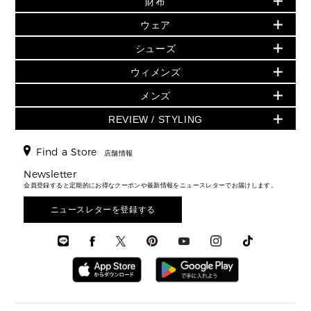
財布
▶ すべて
人気の定番アイテム
小物
旗艦店からアウトレットに入荷
▶ ウィメンズすべて
ウェア
日本限定 - バッグ
シューズ・靴
日本限定 - 財布・小物
▶ ウィメンズすべて(ウェア・シューズ除く)
バッグ
▶ ウィメンズすべて
シューズ
ウェア
▶ ウィメンズすべて
バッグ
▶ ウィメンズすべて
財布・小物
ハンドバッグ・サッチェル
アクセサリー
GREENWICH
ウィメンズ
財布・小物
トップス
アクセサリー
▶ ウィメンズすべて
トートバッグ
時計
ミニ財布・フラグメントケース
ウェア
スカート・パンツ
メンズ
フレグランス
サンダル
ショルダーバッグ
人気の定番アイテム
▶ メンズ
折り財布(二つ折り・三つ折り)
シューズ
ワンピース・ドレス
シューズ
スニーカー
REVIEW / STYLING
クロスボディ・斜め掛け
▶ ウィメンズすべて
バッグ
長財布
▶ メンズすべて
時計・ジュエリー
ジャケット・アウター
ウェア
パンプス/フラット
バックパック
ウィメンズベストセラー
財布・小物
キーケース
新着
アクセサリー
▶ メンズすべて
▶ すべて
Find a Store
▶ メンズすべて
▶ メンズすべて
店舗情報
トラベル
新着
シューズ・靴
カードケース
バッグ
▶ メンズすべて
スタイリング
メンズバッグ
シューズレビュー ▸
Newsletter
通勤・通学アイテム
日本限定
ウェア
▶ メンズすべて
財布・小物
メンズ バッグ
会員登録すると定期的にお得なクーポンや最新情報をニュースレターでお届けします。
エディターレビュー
メンズ財布・小物
3 IN 1 / 2 IN 1 バッグ
▶ バッグすべて
アクセサリー
お財布レビュー ▸
シューズ・靴
メンズ 財布・小物
メンズアクセサリー
ニュースレターを登録する
▶ メンズすべて
通勤・通学アイテム
時計
ウェア
メンズ シューズ
メンズシューズ
3 IN 1 バッグ
時計・ジュエリー
メンズ ウェア
メンズウェア
▶ 財布すべて
アクセサリー
メンズ 時計・その他
ミニ財布・フラグメントケース
折り財布(二つ折り・三つ折り)
長財布