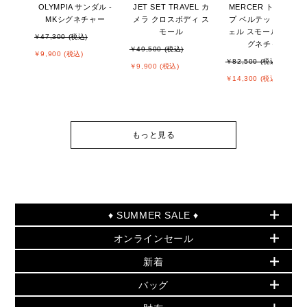
OLYMPIA サンダル -
JET SET TRAVEL カ
MERCER トップジッ
MKシグネチャー
メラ クロスボディ ス
プ ベルテッド サッチ
モール
ェル スモール - MKシ
￥47,300 (税込)
グネチャー
￥49,500 (税込)
￥9,900 (税込)
￥82,500 (税込)
￥9,900 (税込)
￥14,300 (税込)
もっと見る
♦ SUMMER SALE ♦
オンラインセール
セールおすすめアイテム
新着
▶ ウィメンズ
PRODUCT OF THE MONTH - 今月の特別価格
バッグ
バッグ
再値下げアイテム
夏のスタイル
財布
追加アイテム