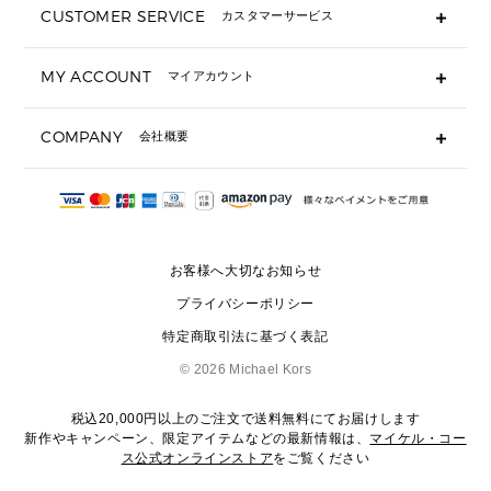
CUSTOMER SERVICE
カスタマーサービス
▶ 小物すべて
キーケース
よくあるご質問
MY ACCOUNT
マイアカウント
ギフト用にラッピングができますか？
定期ケース・カードケース・名刺入れ
ショッピングバッグを購入商品分送ってもらえますか？
ポーチ
ログイン・会員登録
注文後に完了メールが受信できないのですが？
COMPANY
会社概要
▶ シューズ・靴
注文の変更・キャンセルはできますか？
サンダル
Michael Korsについて
通常いつ頃発送されますか？
スニーカー
会社概要
サイズ交換はできますか？
返品はできますか？
採用情報
パンプス・フラット
修理はできますか？
▶ ウェア
お客様へ大切なお知らせ
お問い合わせ
▶ アクセサリー(チャーム・ストラップ・サングラス)
プライバシーポリシー
▶ 時計
特定商取引法に基づく表記
▶ ジュエリー
©
2026 Michael Kors
税込20,000円以上のご注文で送料無料にてお届けします
新作やキャンペーン、限定アイテムなどの最新情報は、
マイケル・コー
ス公式オンラインストア
をご覧ください