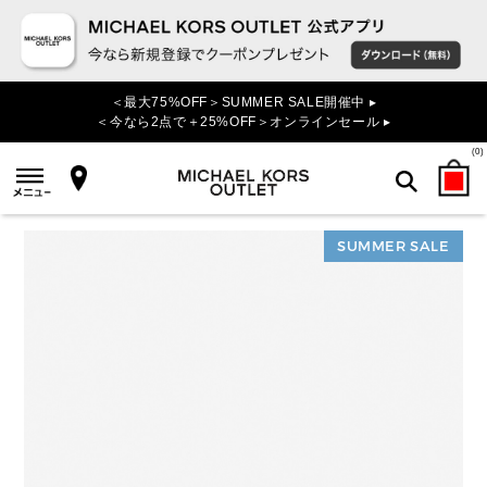
＜最大75%OFF＞SUMMER SALE開催中 ▸
＜今なら2点で＋25%OFF＞オンラインセール ▸
(
0
)
SUMMER SALE
検索