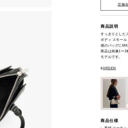
店舗
商品説明
すっきりとしたス
ボディ スモール
感のバッグにM
商品は画像1〜
モデルです。
#
ARDEN
商品仕様
素材:コーテ