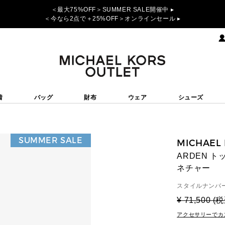
＜最大75%OFF＞SUMMER SALE開催中 ▸
＜今なら2点で＋25%OFF＞オンラインセール ▸
着
バッグ
財布
ウェア
シューズ
SUMMER SALE
MICHAEL
ARDEN ト
ネチャー
スタイルナンバー
¥ 71,500 (
アクセサリーでカ