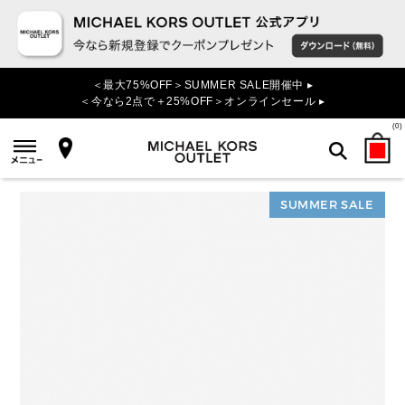
＜最大75%OFF＞SUMMER SALE開催中 ▸
＜今なら2点で＋25%OFF＞オンラインセール ▸
(
0
)
SUMMER SALE
検索