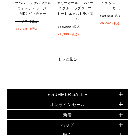
ラベル コンチネンタル
ャリーオール コンバー
メラ クロスボディ ス
ウォレット ラージ -
チブル トップジップ
モール
MKシグネチャー
トート エクストラスモ
￥49,500 (税込)
ール
￥58,300 (税込)
￥9,900 (税込)
￥66,000 (税込)
￥17,490 (税込)
￥9,900 (税込)
もっと見る
♦ SUMMER SALE ♦
オンラインセール
セールおすすめアイテム
新着
▶ ウィメンズ
PRODUCT OF THE MONTH - 今月の特別価格
バッグ
バッグ
再値下げアイテム
初夏のスタイル
財布
追加アイテム