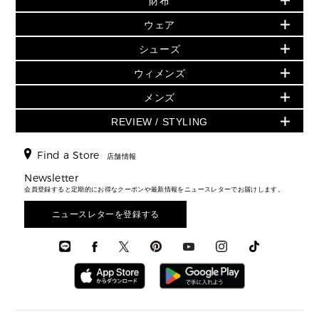
財布
▶ すべて
人気の定番アイテム
小物
旗艦店からアウトレットに入荷
▶ ウィメンズすべて
ウェア
日本限定 - バッグ
シューズ・靴
日本限定 - 財布・小物
▶ ウィメンズすべて(ウェア・シューズ除く)
バッグ
▶ ウィメンズすべて
シューズ
ウェア
▶ ウィメンズすべて
バッグ
▶ ウィメンズすべて
財布・小物
ハンドバッグ・サッチェル
アクセサリー
GREENWICH
ウィメンズ
財布・小物
トップス
アクセサリー
▶ ウィメンズすべて
トートバッグ
時計
ミニ財布・フラグメントケース
ウェア
スカート・パンツ
メンズ
フレグランス
サンダル
ショルダーバッグ
人気の定番アイテム
▶ メンズ
折り財布(二つ折り・三つ折り)
シューズ
ワンピース・ドレス
シューズ
スニーカー
REVIEW / STYLING
クロスボディ・斜め掛け
▶ ウィメンズすべて
バッグ
長財布
▶ メンズすべて
時計・ジュエリー
ジャケット・アウター
ウェア
パンプス/フラット
バックパック
ウィメンズベストセラー
財布・小物
キーケース
新着
アクセサリー
▶ メンズすべて
▶ すべて
Find a Store
▶ メンズすべて
▶ メンズすべて
店舗情報
トラベル
新着
シューズ・靴
カードケース
バッグ
▶ メンズすべて
スタイリング
メンズバッグ
シューズレビュー ▸
Newsletter
通勤・通学アイテム
日本限定
ウェア
▶ メンズすべて
財布・小物
メンズ バッグ
会員登録すると定期的にお得なクーポンや最新情報をニュースレターでお届けします。
エディターレビュー
メンズ財布・小物
3 IN 1 / 2 IN 1 バッグ
▶ バッグすべて
アクセサリー
お財布レビュー ▸
シューズ・靴
メンズ 財布・小物
メンズアクセサリー
ニュースレターを登録する
▶ メンズすべて
通勤・通学アイテム
時計
ウェア
メンズ シューズ
メンズシューズ
3 IN 1 バッグ
時計・ジュエリー
メンズ ウェア
メンズウェア
▶ 財布すべて
アクセサリー
メンズ 時計・その他
ミニ財布・フラグメントケース
折り財布(二つ折り・三つ折り)
長財布