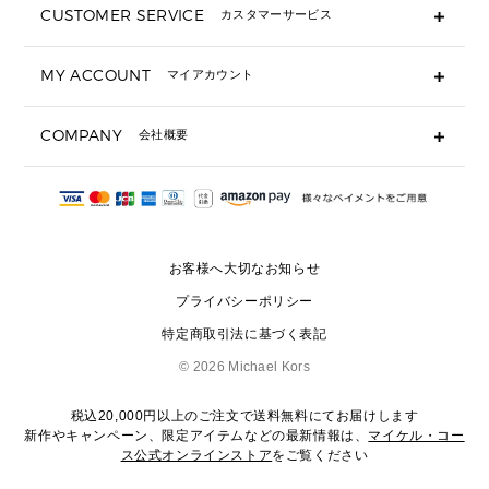
CUSTOMER SERVICE
カスタマーサービス
▶ 小物すべて
キーケース
よくあるご質問
MY ACCOUNT
マイアカウント
ギフト用にラッピングができますか？
定期ケース・カードケース・名刺入れ
ショッピングバッグを購入商品分送ってもらえますか？
ポーチ
ログイン・会員登録
注文後に完了メールが受信できないのですが？
COMPANY
会社概要
▶ シューズ・靴
注文の変更・キャンセルはできますか？
サンダル
Michael Korsについて
通常いつ頃発送されますか？
スニーカー
会社概要
サイズ交換はできますか？
返品はできますか？
採用情報
パンプス・フラット
修理はできますか？
▶ ウェア
お客様へ大切なお知らせ
お問い合わせ
▶ アクセサリー(チャーム・ストラップ・サングラス)
プライバシーポリシー
▶ 時計
特定商取引法に基づく表記
▶ ジュエリー
©
2026 Michael Kors
税込20,000円以上のご注文で送料無料にてお届けします
新作やキャンペーン、限定アイテムなどの最新情報は、
マイケル・コー
ス公式オンラインストア
をご覧ください