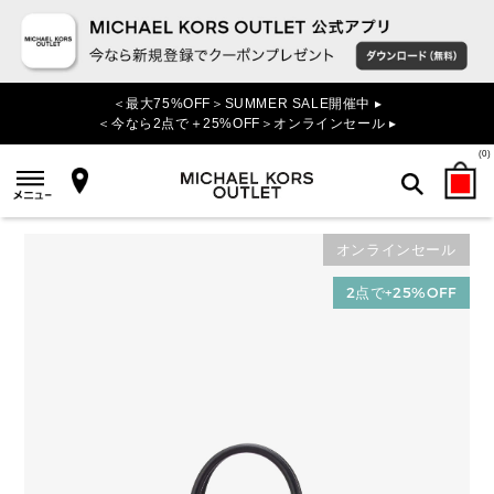
＜最大75%OFF＞SUMMER SALE開催中 ▸
＜今なら2点で＋25%OFF＞オンラインセール ▸
(
0
)
オンラインセール
検索
2点で+25%OFF