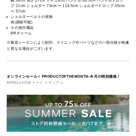
幅:36cm 高さ:27cm マチ:13cm ハンドル:30.5cm ハンドルドロッ
プ:11cm ショルダー:73cm 〜 116.5cm ショルダードロップ:35cm
〜 57cm
ショルダーベルトの有無
有(調節可能)
その他付属品
MKチャーム
※製造シーズンにより刻印、ライニングやパーツなどの一部仕様が画像
と異なる場合がございます。
オンラインセール
/
PRODUCTOFTHEMONTH-今月の特別価格
/
MIRELLA EW トート ミディアム