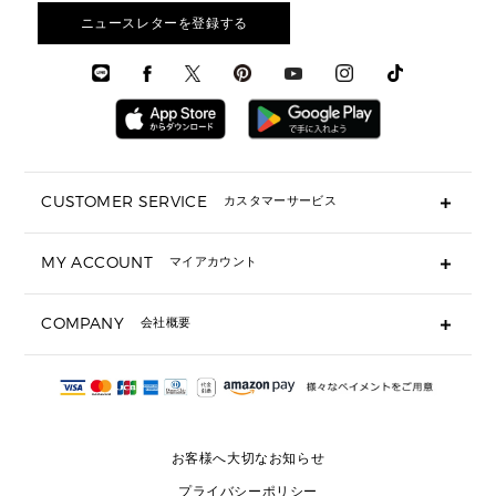
3 IN 1 / 2 IN 1 バッグ
▶ バッグすべて
アクセサリー
お財布レビュー ▸
シューズ・靴
メンズ 財布・小物
メンズアクセサリー
ニュースレターを登録する
▶ メンズすべて
通勤・通学アイテム
時計
ウェア
メンズ シューズ
メンズシューズ
3 IN 1 バッグ
時計・ジュエリー
メンズ ウェア
メンズウェア
▶ 財布すべて
アクセサリー
メンズ 時計・その他
ミニ財布・フラグメントケース
折り財布(二つ折り・三つ折り)
長財布
CUSTOMER SERVICE
カスタマーサービス
▶ 小物すべて
キーケース
よくあるご質問
MY ACCOUNT
マイアカウント
ギフト用にラッピングができますか？
定期ケース・カードケース・名刺入れ
ショッピングバッグを購入商品分送ってもらえますか？
ポーチ
ログイン・会員登録
注文後に完了メールが受信できないのですが？
COMPANY
会社概要
▶ シューズ・靴
注文の変更・キャンセルはできますか？
サンダル
Michael Korsについて
通常いつ頃発送されますか？
スニーカー
会社概要
サイズ交換はできますか？
返品はできますか？
採用情報
パンプス・フラット
修理はできますか？
▶ ウェア
お客様へ大切なお知らせ
お問い合わせ
▶ アクセサリー(チャーム・ストラップ・サングラス)
プライバシーポリシー