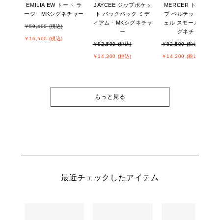
EMILIA EW トート ラ
JAYCEE ジップポケッ
MERCER トップジッ
ージ - MKシグネチャー
ト バックパック ミデ
プ ベルテッド サッチ
ィアム - MKシグネチャ
ェル スモール - MKシ
￥59,400 (税込)
ー
グネチャー
￥16,500 (税込)
￥82,500 (税込)
￥82,500 (税込)
￥14,300 (税込)
￥14,300 (税込)
もっと見る
最近チェックしたアイテム