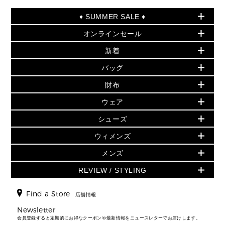
♦ SUMMER SALE ♦
オンラインセール
セールおすすめアイテム
新着
▶ ウィメンズ
PRODUCT OF THE MONTH - 今月の特別価格
バッグ
バッグ
再値下げアイテム
初夏のスタイル
財布
追加アイテム
財布
▶ すべて
人気の定番アイテム
小物
旗艦店からアウトレットに入荷
▶ ウィメンズすべて
ウェア
日本限定 - バッグ
シューズ・靴
日本限定 - 財布・小物
▶ ウィメンズすべて(ウェア・シューズ除く)
バッグ
▶ ウィメンズすべて
シューズ
ウェア
▶ ウィメンズすべて
バッグ
▶ ウィメンズすべて
財布・小物
ハンドバッグ・サッチェル
アクセサリー
GREENWICH
ウィメンズ
財布・小物
トップス
アクセサリー
▶ ウィメンズすべて
トートバッグ
時計
ミニ財布・フラグメントケース
ウェア
スカート・パンツ
メンズ
フレグランス
サンダル
ショルダーバッグ
人気の定番アイテム
▶ メンズ
折り財布(二つ折り・三つ折り)
シューズ
ワンピース・ドレス
シューズ
スニーカー
REVIEW / STYLING
クロスボディ・斜め掛け
▶ ウィメンズすべて
バッグ
長財布
▶ メンズすべて
時計・ジュエリー
ジャケット・アウター
ウェア
パンプス/フラット
バックパック
ウィメンズベストセラー
財布・小物
キーケース
新着
アクセサリー
▶ メンズすべて
▶ すべて
Find a Store
▶ メンズすべて
▶ メンズすべて
店舗情報
トラベル
新着
シューズ・靴
カードケース
バッグ
▶ メンズすべて
スタイリング
メンズバッグ
シューズレビュー ▸
Newsletter
通勤・通学アイテム
日本限定
ウェア
▶ メンズすべて
財布・小物
メンズ バッグ
会員登録すると定期的にお得なクーポンや最新情報をニュースレターでお届けします。
エディターレビュー
メンズ財布・小物