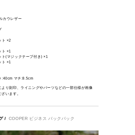
クルカウレザー
プ
ト ×2
ト ×1
ト(マジックテープ付き) ×1
ト ×1
さ:40cm マチ:8.5cm
により刻印、ライニングやパーツなどの一部仕様が画像
ございます。
グ
/
COOPER ビジネス バックパック