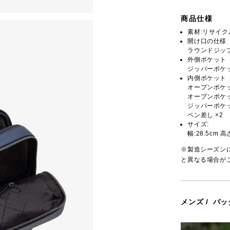
商品仕様
素材:リサイ
開け口の仕様
ラウンドジッ
外側ポケット
ジッパーポケッ
内側ポケット
オープンポケッ
オープンポケッ
ジッパーポケッ
ペン差し ×2
サイズ:
幅:28.5cm 高
※製造シーズン
と異なる場合が
メンズ
/
バッ