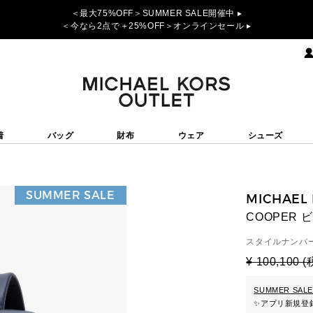
＜最大75%OFF＞SUMMER SALE開催中 ▸
＜今なら2点で＋25%OFF＞オンラインセール ▸
着
バッグ
財布
ウェア
シューズ
SUMMER SALE
MICHAEL
COOPER
スタイルナンバー
¥ 100,100 
SUMMER SALE
✨
アプリ新規登録