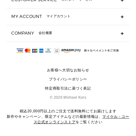
▶ 小物すべて
キーケース
よくあるご質問
MY ACCOUNT
マイアカウント
ギフト用にラッピングができますか？
定期ケース・カードケース・名刺入れ
ショッピングバッグを購入商品分送ってもらえますか？
ポーチ
ログイン・会員登録
注文後に完了メールが受信できないのですが？
COMPANY
会社概要
▶ シューズ・靴
注文の変更・キャンセルはできますか？
サンダル
Michael Korsについて
通常いつ頃発送されますか？
スニーカー
会社概要
サイズ交換はできますか？
返品はできますか？
採用情報
パンプス・フラット
修理はできますか？
▶ ウェア
お客様へ大切なお知らせ
お問い合わせ
▶ アクセサリー(チャーム・ストラップ・サングラス)
プライバシーポリシー
▶ 時計
特定商取引法に基づく表記
▶ ジュエリー
©
2026 Michael Kors
税込20,000円以上のご注文で送料無料にてお届けします
新作やキャンペーン、限定アイテムなどの最新情報は、
マイケル・コー
ス公式オンラインストア
をご覧ください