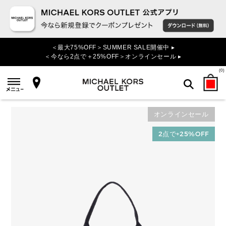
＜最大75%OFF＞SUMMER SALE開催中 ▸
＜今なら2点で＋25%OFF＞オンラインセール ▸
(
0
)
オンラインセール
検索
2点で+25%OFF