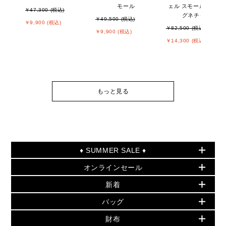
モール
ェル スモール - MKシ
￥47,300 (税込)
グネチャー
￥49,500 (税込)
￥9,900 (税込)
￥82,500 (税込)
￥9,900 (税込)
￥14,300 (税込)
もっと見る
♦ SUMMER SALE ♦
オンラインセール
セールおすすめアイテム
新着
▶ ウィメンズ
PRODUCT OF THE MONTH - 今月の特別価格
バッグ
バッグ
再値下げアイテム
夏のスタイル
財布
追加アイテム
財布
▶ すべて
人気の定番アイテム