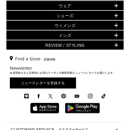
小物
旗艦店からアウトレットに入荷
▶ ウィメンズすべて
ウェア
日本限定 - バッグ
シューズ・靴
日本限定 - 財布・小物
▶ ウィメンズすべて(ウェア・シューズ除く)
バッグ
▶ ウィメンズすべて
シューズ
ウェア
▶ ウィメンズすべて
バッグ
▶ ウィメンズすべて
財布・小物
ハンドバッグ・サッチェル
アクセサリー
GREENWICH
ウィメンズ
財布・小物
トップス
アクセサリー
▶ ウィメンズすべて
トートバッグ
時計
ミニ財布・フラグメントケース
ウェア
スカート・パンツ
メンズ
フレグランス
サンダル
ショルダーバッグ
人気の定番アイテム
▶ メンズ
折り財布(二つ折り・三つ折り)
シューズ
ワンピース・ドレス
シューズ
スニーカー
REVIEW / STYLING
クロスボディ・斜め掛け
▶ ウィメンズすべて
バッグ
長財布
▶ メンズすべて
時計・ジュエリー
ジャケット・アウター
ウェア
パンプス/フラット
バックパック
ウィメンズベストセラー
財布・小物
キーケース
新着
アクセサリー
▶ メンズすべて
▶ すべて
Find a Store
▶ メンズすべて
▶ メンズすべて
店舗情報
トラベル
新着
シューズ・靴
カードケース
バッグ
▶ メンズすべて
スタイリング
メンズバッグ
シューズレビュー ▸
Newsletter
通勤・通学アイテム
日本限定
ウェア
▶ メンズすべて
財布・小物
メンズ バッグ
会員登録すると定期的にお得なクーポンや最新情報をニュースレターでお届けします。
エディターレビュー
メンズ財布・小物
3 IN 1 / 2 IN 1 バッグ
▶ バッグすべて
アクセサリー
お財布レビュー ▸
シューズ・靴
メンズ 財布・小物
メンズアクセサリー
ニュースレターを登録する
▶ メンズすべて
通勤・通学アイテム
時計
ウェア
メンズ シューズ
メンズシューズ
3 IN 1 バッグ
時計・ジュエリー
メンズ ウェア
メンズウェア
▶ 財布すべて
アクセサリー
メンズ 時計・その他
ミニ財布・フラグメントケース
折り財布(二つ折り・三つ折り)
長財布
CUSTOMER SERVICE
カスタマーサービス