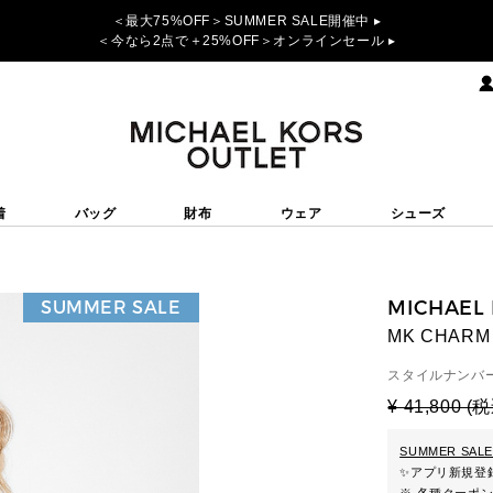
＜最大75%OFF＞SUMMER SALE開催中 ▸
＜今なら2点で＋25%OFF＞オンラインセール ▸
着
バッグ
財布
ウェア
シューズ
MICHAEL
SUMMER SALE
MK CHAR
スタイルナンバー
¥ 41,800 (
SUMMER SALE
✨
アプリ新規登録