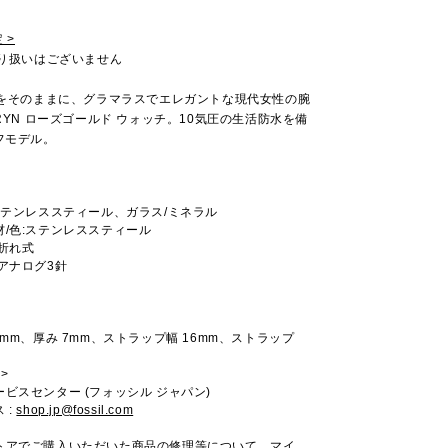
 >
取り扱いはございません
Aをそのままに、グラマラスでエレガントな現代女性の腕
RYN ローズゴールド ウォッチ。10気圧の生活防水を備
フモデル。
ステンレススティール、ガラス/ミネラル
/色:ステンレススティール
折れ式
アナログ3針
3mm、厚み 7mm、ストラップ幅 16mm、ストラップ
>
ビスセンター (フォッシル ジャパン)
 :
shop.jp@fossil.com
トアでご購入いただいた商品の修理等について、マイ