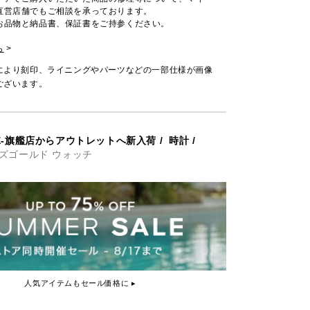
直営店舗でもご相談を承っております。
お品物と納品書、保証書をご持参ください。
ら
>
により刻印、ライニングやパーツなどの一部仕様が画像
ございます。
INE-旗艦店からアウトレットへ新入荷
/
時計
/
ローズゴールド ウォッチ
人気アイテムもセール価格に ▸