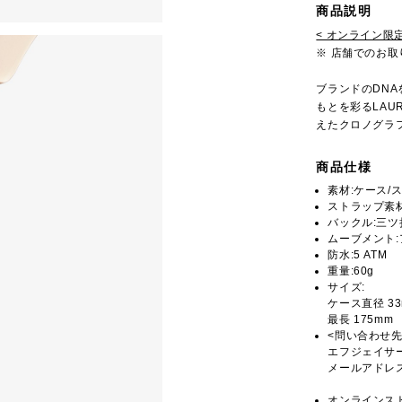
商品説明
< オンライン限定
※ 店舗でのお
ブランドのDN
もとを彩るLAU
えたクロノグラ
商品仕様
素材:ケース/
ストラップ素材
バックル:三ツ
ムーブメント:
防水:5 ATM
重量:60g
サイズ:
ケース直径 3
最長 175mm
<問い合わせ先
エフジェイサー
メールアドレス
オンラインス