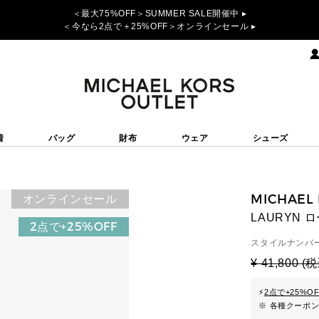
＜最大75%OFF＞SUMMER SALE開催中 ▸
＜今なら2点で＋25%OFF＞オンラインセール ▸
着
バッグ
財布
ウェア
シューズ
MICHAEL
オンラインセール
LAURYN
2点で+25%OFF
スタイルナンバー
¥ 41,800 (
⚡
2点で+25%O
※ 各種クーポ