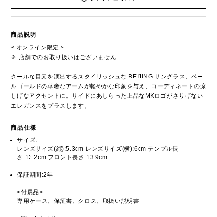
商品説明
< オンライン限定 >
※ 店舗でのお取り扱いはございません
クールな目元を演出するスタイリッシュな BEIJING サングラス。ペー
ルゴールドの華奢なアームが軽やかな印象を与え、コーディネートの涼
しげなアクセントに。サイドにあしらった上品なMKロゴがさりげない
エレガンスをプラスします。
商品仕様
サイズ:
レンズサイズ(縦):5.3cm レンズサイズ(横):6cm テンプル長
さ:13.2cm フロント長さ:13.9cm
保証期間:2年
<付属品>
専用ケース、保証書、クロス、取扱い説明書