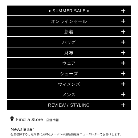
♦ SUMMER SALE ♦
オンラインセール
セールおすすめアイテム
新着
▶ ウィメンズ
PRODUCT OF THE MONTH - 今月の特別価格
バッグ
バッグ
再値下げアイテム
初夏のスタイル
財布
追加アイテム
財布
▶ すべて
人気の定番アイテム
小物
旗艦店からアウトレットに入荷
▶ ウィメンズすべて
ウェア
日本限定 - バッグ
シューズ・靴
日本限定 - 財布・小物
▶ ウィメンズすべて(ウェア・シューズ除く)
バッグ
▶ ウィメンズすべて
シューズ
ウェア
▶ ウィメンズすべて
バッグ
▶ ウィメンズすべて
財布・小物
ハンドバッグ・サッチェル
アクセサリー
GREENWICH
ウィメンズ
財布・小物
トップス
アクセサリー
▶ ウィメンズすべて
トートバッグ
時計
ミニ財布・フラグメントケース
ウェア
スカート・パンツ
メンズ
フレグランス
サンダル
ショルダーバッグ
人気の定番アイテム
▶ メンズ
折り財布(二つ折り・三つ折り)
シューズ
ワンピース・ドレス
シューズ
スニーカー
REVIEW / STYLING
クロスボディ・斜め掛け
▶ ウィメンズすべて
バッグ
長財布
▶ メンズすべて
時計・ジュエリー
ジャケット・アウター
ウェア
パンプス/フラット
バックパック
ウィメンズベストセラー
財布・小物
キーケース
新着
アクセサリー
▶ メンズすべて
▶ すべて
Find a Store
▶ メンズすべて
▶ メンズすべて
店舗情報
トラベル
新着
シューズ・靴
カードケース
バッグ
▶ メンズすべて
スタイリング
メンズバッグ
シューズレビュー ▸
Newsletter
通勤・通学アイテム
日本限定
ウェア
▶ メンズすべて
財布・小物
メンズ バッグ
会員登録すると定期的にお得なクーポンや最新情報をニュースレターでお届けします。
エディターレビュー
メンズ財布・小物