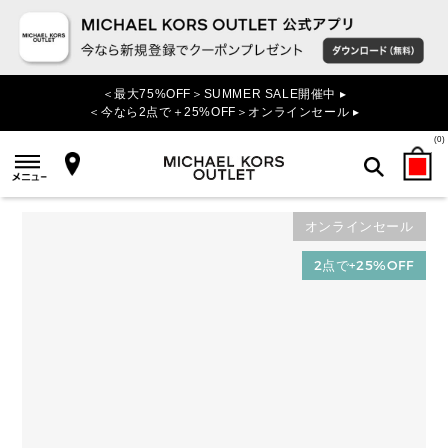
＜最大75%OFF＞SUMMER SALE開催中 ▸
＜今なら2点で＋25%OFF＞オンラインセール ▸
(
0
)
オンラインセール
検索
2点で+25%OFF