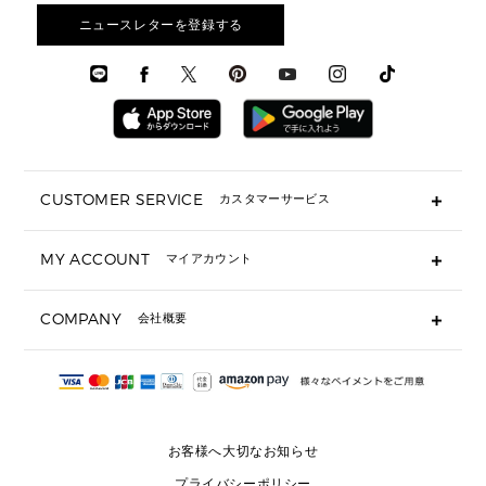
3 IN 1 / 2 IN 1 バッグ
▶ バッグすべて
アクセサリー
お財布レビュー ▸
シューズ・靴
メンズ 財布・小物
メンズアクセサリー
ニュースレターを登録する
▶ メンズすべて
通勤・通学アイテム
時計
ウェア
メンズ シューズ
メンズシューズ
3 IN 1 バッグ
時計・ジュエリー
メンズ ウェア
メンズウェア
▶ 財布すべて
アクセサリー
メンズ 時計・その他
ミニ財布・フラグメントケース
折り財布(二つ折り・三つ折り)
長財布
CUSTOMER SERVICE
カスタマーサービス
▶ 小物すべて
キーケース
よくあるご質問
MY ACCOUNT
マイアカウント
ギフト用にラッピングができますか？
定期ケース・カードケース・名刺入れ
ショッピングバッグを購入商品分送ってもらえますか？
ポーチ
ログイン・会員登録
注文後に完了メールが受信できないのですが？
COMPANY
会社概要
▶ シューズ・靴
注文の変更・キャンセルはできますか？
サンダル
Michael Korsについて
通常いつ頃発送されますか？
スニーカー
会社概要
サイズ交換はできますか？
返品はできますか？
採用情報
パンプス・フラット
修理はできますか？
▶ ウェア
お客様へ大切なお知らせ
お問い合わせ
▶ アクセサリー(チャーム・ストラップ・サングラス)
プライバシーポリシー