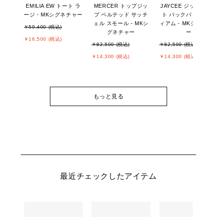
EMILIA EW トート ラ
MERCER トップジッ
JAYCEE ジップポケ
ージ - MKシグネチャー
プ ベルテッド サッチ
ト バックパック ミデ
ェル スモール - MKシ
ィアム - MKシグネチ
￥59,400 (税込)
グネチャー
ー
￥16,500 (税込)
￥82,500 (税込)
￥82,500 (税込)
￥14,300 (税込)
￥14,300 (税込)
もっと見る
最近チェックしたアイテム