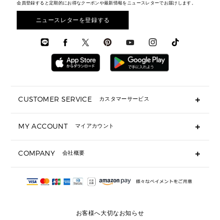
▶ メンズすべて
財布・小物
メンズ バッグ
会員登録すると定期的にお得なクーポンや最新情報をニュースレターでお届けします。
エディターレビュー
メンズ財布・小物
3 IN 1 / 2 IN 1 バッグ
▶ バッグすべて
アクセサリー
お財布レビュー ▸
シューズ・靴
メンズ 財布・小物
メンズアクセサリー
ニュースレターを登録する
▶ メンズすべて
通勤・通学アイテム
時計
ウェア
メンズ シューズ
メンズシューズ
3 IN 1 バッグ
時計・ジュエリー
メンズ ウェア
メンズウェア
▶ 財布すべて
アクセサリー
メンズ 時計・その他
ミニ財布・フラグメントケース
折り財布(二つ折り・三つ折り)
長財布
CUSTOMER SERVICE
カスタマーサービス
▶ 小物すべて
キーケース
よくあるご質問
MY ACCOUNT
マイアカウント
ギフト用にラッピングができますか？
定期ケース・カードケース・名刺入れ
ショッピングバッグを購入商品分送ってもらえますか？
ポーチ
ログイン・会員登録
注文後に完了メールが受信できないのですが？
COMPANY
会社概要
▶ シューズ・靴
注文の変更・キャンセルはできますか？
サンダル
Michael Korsについて
通常いつ頃発送されますか？
スニーカー
会社概要
サイズ交換はできますか？
返品はできますか？
採用情報
パンプス・フラット
修理はできますか？
▶ ウェア
お客様へ大切なお知らせ
お問い合わせ