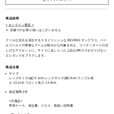
商品説明
< オンライン限定 >
※ 店舗でのお取り扱いはございません
クールな目元を演出するスタイリッシュな BEIJING サングラス。ペー
ルゴールドの華奢なアームが軽やかな印象を与え、コーディネートの涼
しげなアクセントに。サイドにあしらった上品なMKロゴがさりげない
エレガンスをプラスします。
商品仕様
サイズ:
レンズサイズ(縦):5.3cm レンズサイズ(横):6cm テンプル長
さ:13.2cm フロント長さ:13.9cm
保証期間:2年
<付属品>
専用ケース、保証書、クロス、取扱い説明書