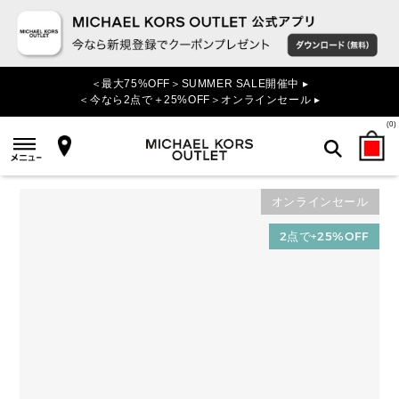
＜最大75%OFF＞SUMMER SALE開催中 ▸
＜今なら2点で＋25%OFF＞オンラインセール ▸
(
0
)
オンラインセール
検索
2点で+25%OFF