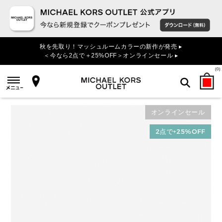
秋を先取り！マッシュルームカラーの新作が発売 ▸
＜今なら2点で＋25%OFF＞オンラインセール ▸
(
0
)
オンラインセール
検索
2点で+25%OFF