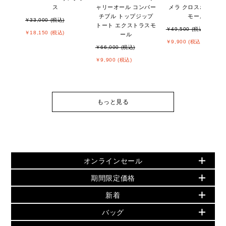
ス
ャリーオール コンバー
メラ クロスボディ ス
チブル トップジップ
モール
￥33,000 (税込)
トート エクストラスモ
￥49,500 (税込)
￥18,150 (税込)
ール
￥9,900 (税込)
￥66,000 (税込)
￥9,900 (税込)
もっと見る
オンラインセール
期間限定価格
PRODUCT OF THE MONTH - 今月の特別価格
新着
再値下げアイテム
▶ ウィメンズすべて
追加アイテム
バッグ
バッグ
初夏のスタイル
旗艦店からアウトレットに入荷