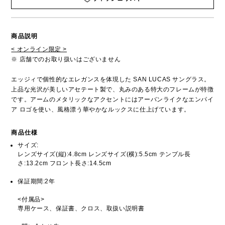
商品説明
< オンライン限定 >
※ 店舗でのお取り扱いはございません
エッジィで個性的なエレガンスを体現した SAN LUCAS サングラス。
上品な光沢が美しいアセテート製で、丸みのある特大のフレームが特徴
です。アームのメタリックなアクセントにはアーバンライクなエンパイ
ア ロゴを使い、風格漂う華やかなルックスに仕上げています。
商品仕様
サイズ:
レンズサイズ(縦):4.8cm レンズサイズ(横):5.5cm テンプル長
さ:13.2cm フロント長さ:14.5cm
保証期間:2年
<付属品>
専用ケース、保証書、クロス、取扱い説明書