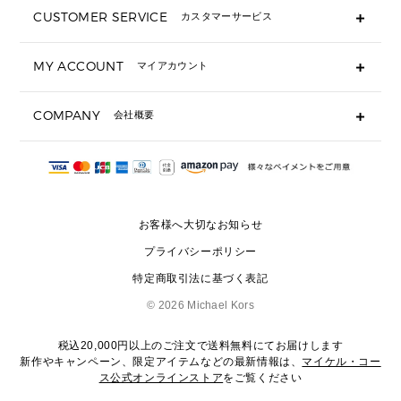
長財布
CUSTOMER SERVICE
カスタマーサービス
▶ 小物すべて
キーケース
よくあるご質問
MY ACCOUNT
マイアカウント
ギフト用にラッピングができますか？
定期ケース・カードケース・名刺入れ
ショッピングバッグを購入商品分送ってもらえますか？
ポーチ
ログイン・会員登録
注文後に完了メールが受信できないのですが？
COMPANY
会社概要
▶ シューズ・靴
注文の変更・キャンセルはできますか？
サンダル
Michael Korsについて
通常いつ頃発送されますか？
スニーカー
会社概要
サイズ交換はできますか？
返品はできますか？
採用情報
パンプス・フラット
修理はできますか？
▶ ウェア
お客様へ大切なお知らせ
お問い合わせ
▶ アクセサリー(チャーム・ストラップ・サングラス)
プライバシーポリシー
▶ 時計
特定商取引法に基づく表記
▶ ジュエリー
©
2026 Michael Kors
税込20,000円以上のご注文で送料無料にてお届けします
新作やキャンペーン、限定アイテムなどの最新情報は、
マイケル・コー
ス公式オンラインストア
をご覧ください