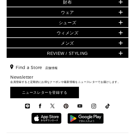
財布・小物
財布
▶ すべて
人気の定番アイテム
▶ ウィメンズすべて(ウェア・シューズ除く)
シューズ
▶ ウィメンズすべて
ウェア
日本限定 - バッグ
バッグ
日本限定 - 財布・小物
ウェア
バッグ
▶ ウィメンズすべて
シューズ
財布・小物
▶ ウィメンズすべて
▶ メンズすべて
▶ ウィメンズすべて
財布・小物
ハンドバッグ・サッチェル
ウェア
GREENWICH
ウィメンズ
トップス
アクセサリー
▶ ウィメンズすべて
トートバッグ
シューズ
ミニ財布・フラグメントケース
スカート・パンツ
メンズ
フレグランス
サンダル
ショルダーバッグ
人気の定番アイテム
時計・ジュエリー
折り財布(二つ折り・三つ折り)
ワンピース・ドレス
シューズ
スニーカー
REVIEW / STYLING
クロスボディ・斜め掛け
▶ ウィメンズすべて
アクセサリー
長財布
▶ メンズすべて
ジャケット・アウター
ウェア
パンプス/フラット
バックパック
ウィメンズベストセラー
▶ メンズすべて
キーケース
新着
▶ メンズすべて
▶ すべて
Find a Store
▶ メンズすべて
▶ メンズすべて
店舗情報
トラベル
新着
メンズ バッグ
カードケース
バッグ
スタイリング
メンズバッグ
シューズレビュー ▸
Newsletter
通勤・通学アイテム
日本限定
メンズ 財布・小物
▶ メンズすべて
財布・小物
会員登録すると定期的にお得なクーポンや最新情報をニュースレターでお届けします。
エディターレビュー
メンズ財布・小物
3 IN 1 / 2 IN 1 バッグ
▶ バッグすべて
メンズ シューズ
お財布レビュー ▸
シューズ・靴
メンズアクセサリー
ニュースレターを登録する
▶ メンズすべて
通勤・通学アイテム
メンズ ウェア
ウェア
メンズシューズ
3 IN 1 バッグ
メンズ 時計・その他
時計・ジュエリー
メンズウェア
▶ 財布すべて
アクセサリー
ミニ財布・フラグメントケース
折り財布(二つ折り・三つ折り)