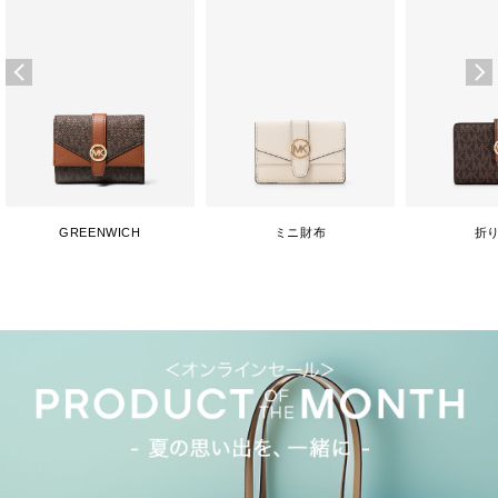
GREENWICH
ミニ財布
折