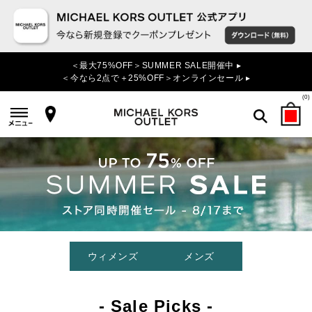
＜最大75%OFF＞SUMMER SALE開催中 ▸
＜今なら2点で＋25%OFF＞オンラインセール ▸
(
0
)
検索
ウィメンズ
メンズ
- Sale Picks -