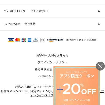
キーケース
よくあるご質問
MY ACCOUNT
マイアカウント
定期ケース・カードケース・名刺入れ
ギフト用にラッピングができますか？
ポーチ
ショッピングバッグを購入商品分送ってもらえますか？
ログイン・会員登録
注文後に完了メールが受信できないのですが？
COMPANY
▶ シューズ・靴
会社概要
注文の変更・キャンセルはできますか？
サンダル
Michael Korsについて
通常いつ頃発送されますか？
スニーカー
会社概要
サイズ交換はできますか？
パンプス・フラット
返品はできますか？
採用情報
修理はできますか？
▶ ウェア
お問い合わせ
▶ アクセサリー(チャーム・ストラップ・サングラス)
お客様へ大切なお知らせ
▶ 時計
プライバシーポリシー
▶ ジュエリー
特定商取引法に基づく表記
©
2026 Michael Kors
税込20,000円以上のご注文で送料無料にてお届けします
新作やキャンペーン、限定アイテムなどの最新情報は、
マイケル・コース公式
オンラインストア
をご覧ください