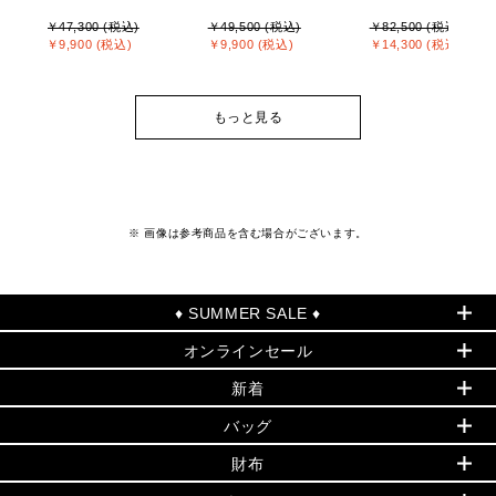
￥47,300 (税込)
￥49,500 (税込)
￥82,500 (税込)
￥9,900 (税込)
￥9,900 (税込)
￥14,300 (税込)
もっと見る
※ 画像は参考商品を含む場合がございます。
♦ SUMMER SALE ♦
オンラインセール
セールおすすめアイテム
新着
▶ ウィメンズ
PRODUCT OF THE MONTH - 今月の特別価格
バッグ
バッグ
再値下げアイテム
夏のスタイル
財布
追加アイテム
財布
▶ すべて
人気の定番アイテム
小物
旗艦店からアウトレットに入荷