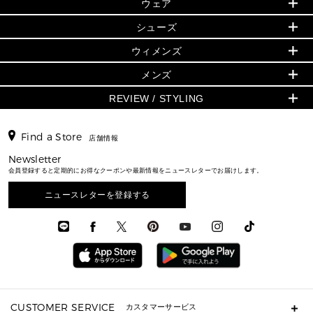
▶ ウィメンズすべて
ウェア
日本限定 - バッグ
シューズ・靴
日本限定 - 財布・小物
▶ ウィメンズすべて(ウェア・シューズ除く)
バッグ
▶ ウィメンズすべて
シューズ
ウェア
▶ ウィメンズすべて
バッグ
▶ ウィメンズすべて
財布・小物
ハンドバッグ・サッチェル
アクセサリー
GREENWICH
ウィメンズ
財布・小物
トップス
アクセサリー
▶ ウィメンズすべて
トートバッグ
時計
ミニ財布・フラグメントケース
ウェア
スカート・パンツ
メンズ
フレグランス
サンダル
ショルダーバッグ
人気の定番アイテム
▶ メンズ
折り財布(二つ折り・三つ折り)
シューズ
ワンピース・ドレス
シューズ
スニーカー
REVIEW / STYLING
クロスボディ・斜め掛け
▶ ウィメンズすべて
バッグ
長財布
▶ メンズすべて
時計・ジュエリー
ジャケット・アウター
ウェア
パンプス/フラット
バックパック
ウィメンズベストセラー
財布・小物
キーケース
新着
アクセサリー
▶ メンズすべて
▶ すべて
▶ メンズすべて
▶ メンズすべて
Find a Store
トラベル
新着
店舗情報
シューズ・靴
カードケース
バッグ
▶ メンズすべて
スタイリング
メンズバッグ
シューズレビュー ▸
通勤・通学アイテム
日本限定
Newsletter
ウェア
▶ メンズすべて
財布・小物
メンズ バッグ
エディターレビュー
メンズ財布・小物
会員登録すると定期的にお得なクーポンや最新情報をニュースレターでお届けします。
3 IN 1 / 2 IN 1 バッグ
▶ バッグすべて
アクセサリー
お財布レビュー ▸
シューズ・靴
メンズ 財布・小物
メンズアクセサリー
▶ メンズすべて
通勤・通学アイテム
ニュースレターを登録する
時計
ウェア
メンズ シューズ
メンズシューズ
3 IN 1 バッグ
時計・ジュエリー
メンズ ウェア
メンズウェア
▶ 財布すべて
アクセサリー
メンズ 時計・その他
ミニ財布・フラグメントケース
折り財布(二つ折り・三つ折り)
長財布
CUSTOMER SERVICE
カスタマーサービス
▶ 小物すべて