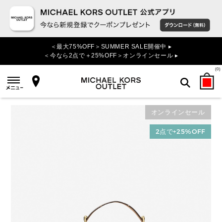
＜最大75%OFF＞SUMMER SALE開催中 ▸
＜今なら2点で＋25%OFF＞オンラインセール ▸
(
0
)
オンラインセール
検索
2点で+25%OFF