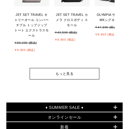
JET SET TRAVEL キ
JET SET TRAVEL カ
OLYMPIA サンダル -
ャリーオール コンバー
メラ クロスボディ ス
MKシグネチャー
チブル トップジップ
モール
￥47,300 (税込)
トート エクストラスモ
￥49,500 (税込)
￥9,900 (税込)
ール
￥9,900 (税込)
￥66,000 (税込)
￥9,900 (税込)
もっと見る
♦ SUMMER SALE ♦
オンラインセール
セールおすすめアイテム
新着
▶ ウィメンズ