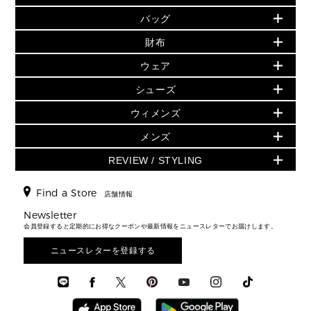
PRODUCT OF THE MONTH - 今月の特別価格
バッグ
バッグ
再値下げアイテム
夏のスタイル
財布
追加アイテム
財布
▶ すべて
人気の定番アイテム
小物
旗艦店からアウトレットに入荷
▶ ウィメンズすべて
ウェア
日本限定 - バッグ
シューズ・靴
日本限定 - 財布・小物
▶ ウィメンズすべて(ウェア・シューズ除く)
バッグ
▶ ウィメンズすべて
シューズ
ウェア
▶ ウィメンズすべて
バッグ
▶ ウィメンズすべて
財布・小物
ハンドバッグ・サッチェル
アクセサリー
GREENWICH
ウィメンズ
財布・小物
トップス
アクセサリー
▶ ウィメンズすべて
トートバッグ
時計
ミニ財布・フラグメントケース
ウェア
スカート・パンツ
メンズ
フレグランス
サンダル
ショルダーバッグ
人気の定番アイテム
▶ メンズ
折り財布(二つ折り・三つ折り)
シューズ
ワンピース・ドレス
シューズ
スニーカー
REVIEW / STYLING
クロスボディ・斜め掛け
▶ ウィメンズすべて
バッグ
長財布
▶ メンズすべて
時計・ジュエリー
ジャケット・アウター
ウェア
パンプス/フラット
バックパック
ウィメンズベストセラー
財布・小物
キーケース
新着
アクセサリー
▶ メンズすべて
▶ すべて
Find a Store
▶ メンズすべて
▶ メンズすべて
店舗情報
トラベル
新着
シューズ・靴
カードケース
バッグ
▶ メンズすべて
スタイリング
メンズバッグ
シューズレビュー ▸
Newsletter
通勤・通学アイテム
日本限定
ウェア
▶ メンズすべて
財布・小物
メンズ バッグ
会員登録すると定期的にお得なクーポンや最新情報をニュースレターでお届けします。
エディターレビュー
メンズ財布・小物
3 IN 1 / 2 IN 1 バッグ
▶ バッグすべて
アクセサリー
お財布レビュー ▸
シューズ・靴
メンズ 財布・小物
メンズアクセサリー
ニュースレターを登録する
▶ メンズすべて
通勤・通学アイテム
時計
ウェア
メンズ シューズ
メンズシューズ
3 IN 1 バッグ
時計・ジュエリー
メンズ ウェア
メンズウェア
▶ 財布すべて
アクセサリー
メンズ 時計・その他