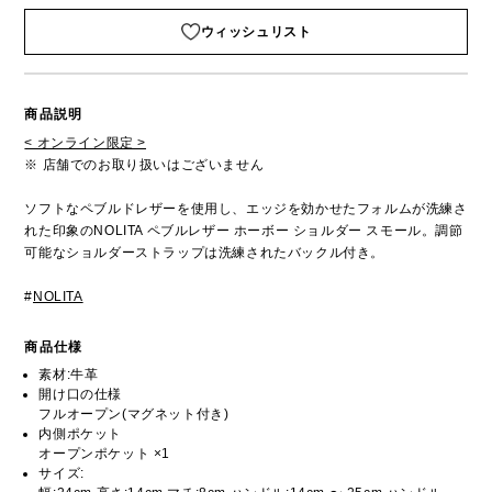
ウィッシュリスト
商品説明
< オンライン限定 >
※ 店舗でのお取り扱いはございません
ソフトなペブルドレザーを使用し、エッジを効かせたフォルムが洗練さ
れた印象のNOLITA ペブルレザー ホーボー ショルダー スモール。調節
可能なショルダーストラップは洗練されたバックル付き。
#
NOLITA
商品仕様
素材:牛革
開け口の仕様
フルオープン(マグネット付き)
内側ポケット
オープンポケット ×1
サイズ: