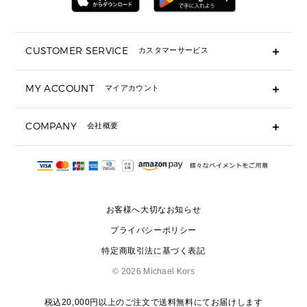
ミニ財布・フラグメントケース
折り財布(二つ折り・三つ折り)
長財布
CUSTOMER SERVICE
カスタマーサービス
▶ 小物すべて
キーケース
よくあるご質問
MY ACCOUNT
マイアカウント
ギフト用にラッピングができますか？
定期ケース・カードケース・名刺入れ
ショッピングバッグを購入商品分送ってもらえますか？
ポーチ
ログイン・会員登録
注文後に完了メールが受信できないのですが？
COMPANY
会社概要
▶ シューズ・靴
注文の変更・キャンセルはできますか？
サンダル
Michael Korsについて
通常いつ頃発送されますか？
スニーカー
会社概要
サイズ交換はできますか？
返品はできますか？
採用情報
パンプス・フラット
修理はできますか？
▶ ウェア
お客様へ大切なお知らせ
お問い合わせ
▶ アクセサリー(チャーム・ストラップ・サングラス)
プライバシーポリシー
▶ 時計
特定商取引法に基づく表記
▶ ジュエリー
©
2026 Michael Kors
税込20,000円以上のご注文で送料無料にてお届けします